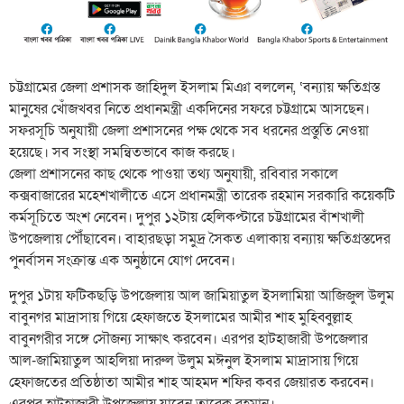
চট্টগ্রামের জেলা প্রশাসক জাহিদুল ইসলাম মিঞা বললেন, ‘বন্যায় ক্ষতিগ্রস্ত
মানুষের খোঁজখবর নিতে প্রধানমন্ত্রী একদিনের সফরে চট্টগ্রামে আসছেন।
সফরসূচি অনুযায়ী জেলা প্রশাসনের পক্ষ থেকে সব ধরনের প্রস্তুতি নেওয়া
হয়েছে। সব সংস্থা সমন্বিতভাবে কাজ করছে।
জেলা প্রশাসনের কাছ থেকে পাওয়া তথ্য অনুযায়ী, রবিবার সকালে
কক্সবাজারের মহেশখালীতে এসে প্রধানমন্ত্রী তারেক রহমান সরকারি কয়েকটি
কর্মসূচিতে অংশ নেবেন। দুপুর ১২টায় হেলিকপ্টারে চট্টগ্রামের বাঁশখালী
উপজেলায় পৌঁছাবেন। বাহারছড়া সমুদ্র সৈকত এলাকায় বন্যায় ক্ষতিগ্রস্তদের
পুনর্বাসন সংক্রান্ত এক অনুষ্ঠানে যোগ দেবেন।
দুপুর ১টায় ফটিকছড়ি উপজেলায় আল জামিয়াতুল ইসলামিয়া আজিজুল উলুম
বাবুনগর মাদ্রাসায় গিয়ে হেফাজতে ইসলামের আমীর শাহ মুহিব্বুল্লাহ
বাবুনগরীর সঙ্গে সৌজন্য সাক্ষাৎ করবেন। এরপর হাটহাজারী উপজেলার
আল-জামিয়াতুল আহলিয়া দারুল উলুম মঈনুল ইসলাম মাদ্রাসায় গিয়ে
হেফাজতের প্রতিষ্ঠাতা আমীর শাহ আহমদ শফির কবর জেয়ারত করবেন।
এরপর হাটহাজারী উপজেলায় যাবেন তারেক রহমান।