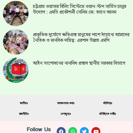
চট্টগ্রাম ওয়াসার বিলিং সিস্টেমে ওয়ান-স্টপ সার্ভিস চালুর
উদ্যোগ : এমডি প্রকৌশলী সেলিম মো: জানে আলম
প্রাকৃতিক দুর্যোগে ক্ষতিগ্রস্ত মানুষের পাশে দাঁড়ানো আমাদের
নৈতিক ও মানবিক দায়িত্ব: এরশাদ উল্লাহ এমপি
আইন সংশোধনের নানাবিধ প্রস্তাব স্থানীয় সরকার বিভাগে
জাতীয়
আমজনতার কথা
বহিবিশ্ব
রাজনীতি
দেশজুড়ে
বাণিজ্যিক নগরী
Follow Us