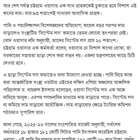
আর শেষ পর্যন্ত চট্টগ্রাম ওয়াসার এক লাখ গ্রাহককেই চুকাতে হবে বিশাল এই
ঋণের দায়। যার ৯৩ শতাংশই সাধারণ আবাসিক গ্রাহক।
পানি ও পয়ঃনিষ্কাশন বিশেষজ্ঞদের অভিযোগ, কয়েক বছর পরপর দাম
বাড়ালেও সংস্থাটির ‘সিস্টেম লস’ কমাতে তেমন কোনো তৎপরতা নেই।
খোদ ওয়াসার নথি অনুযায়ী, তাদের সিস্টেম লস প্রায় ২০ শতাংশ।
চট্টগ্রাম ওয়াসার এক কর্মকর্তা বলেন, ওয়াসার যে বিশাল ঋণের বোঝা, তা
সরকারের সহায়তা ছাড়া শোধ করা সম্ভব নয়। এজন্য মন্ত্রণালয়ের কাছে চিঠি
দেওয়া হবে।
এ ছাড়া সিস্টেম লস কমাতেও নানা উদ্যোগ নেওয়া হচ্ছে। পানি নিয়ে কাজ
করা আন্তর্জাতিক সংস্থা ওয়াটার এইডের দক্ষিণ এশিয়া অঞ্চলের আঞ্চলিক
পরিচালক ড. খায়রুল ইসলাম বলেছেন, ওয়াসা সিস্টেম লস এক অঙ্কে
নামিয়ে আনুক। এরপর গণশুনানির মাধ্যমে দাম বাড়াতে পারে। সিস্টেম লস
না কমিয়ে দাম বাড়ানো অযৌক্তিক। দাম বাড়ানোর ক্ষেত্রে ট্যারিফ কমিশন
গঠনেরও সুপারিশ তার।
জানা গেছে, ২০২৫-২৬ সালের সংশোধিত বাজেট অনুযায়ী, সর্বশেষ
অর্থবছরে ১৮ হাজার ১৮১ কোটি লিটার পানি উৎপাদন করেছিল চট্টগ্রাম
ওয়াসা। এই পানি উৎপাদনে ব্যয় হয়েছিল ২৫১ কোটি ৬৮ লাখ টাকা, অর্থাৎ