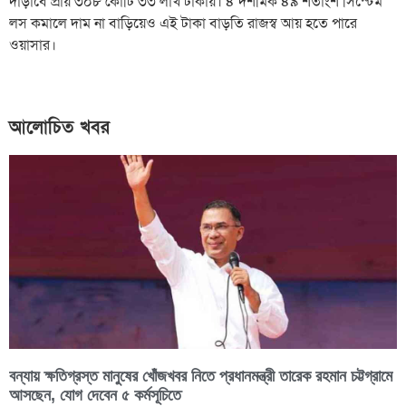
দাঁড়াবে প্রায় ৩০৮ কোটি ৩৩ লাখ টাকায়। ৪ দশমিক ৪৯ শতাংশ সিস্টেম
লস কমালে দাম না বাড়িয়েও এই টাকা বাড়তি রাজস্ব আয় হতে পারে
ওয়াসার।
আলোচিত খবর
বন্যায় ক্ষতিগ্রস্ত মানুষের খোঁজখবর নিতে প্রধানমন্ত্রী তারেক রহমান চট্টগ্রামে
আসছেন, যোগ দেবেন ৫ কর্মসূচিতে