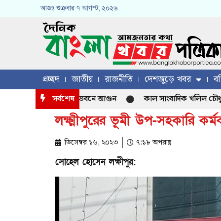
আজঃ
শুক্রবার
৭ আগস্ট, ২০২৬
প্রচ্ছদ
জাতীয়
রাজনীতি
দেশজুড়ে খবর
বহ
ন হাইকমিশনারের বাসভবনে আগুন
সর্বশেষ
কাল সাংবাদিক খলিল চৌধুরীর পিতা
লক্ষ্মীপুরের ভূমী উপ-সহকারি ক
ডিসেম্বর ১৬, ২০২৩
৭:১৮ অপরাহ্ণ
সোহেল হোসেন লক্ষীপুর: