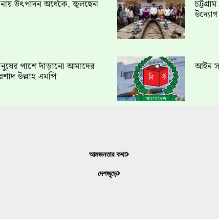
খানায় উৎপাদন অর্ধেকে, জ্বলছেনা
চট্টগ্র
উদ্যো
ত মানুষের পাশে দাঁড়ানো আমাদের
আইন সং
রশাদ উল্লাহ এমপি
আমজনতার কথা
দেশজুড়ে