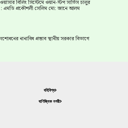
াম ওয়াসার বিলিং সিস্টেমে ওয়ান-স্টপ সার্ভিস চালুর
গ : এমডি প্রকৌশলী সেলিম মো: জানে আলম
শোধনের নানাবিধ প্রস্তাব স্থানীয় সরকার বিভাগে
বহিবিশ্ব
বাণিজ্যিক নগরী