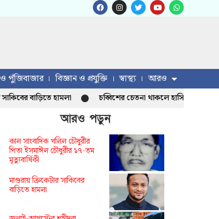
 ও পুঁজিবাজার
বিজ্ঞান ও প্রযুক্তি
স্বাস্থ্য
আরও
ের বাড়িতে হামলা
চব্বিশের চেতনা থাকলে হাসিনা আসতে পারবেন না :
আরও পড়ুন
কাল সাংবাদিক খলিল চৌধুরীর
পিতা ইসমাঈল চৌধুরীর ১৭-তম
মৃত্যুবার্ষিকী
মাগুরায় ক্রিকেটার সাকিবের
বাড়িতে হামলা
জুলাই-আগস্টের শহীদরা