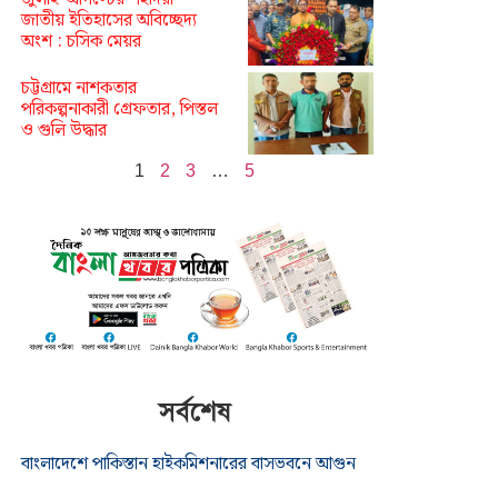
জাতীয় ইতিহাসের অবিচ্ছেদ্য
অংশ : চসিক মেয়র
চট্টগ্রামে নাশকতার
পরিকল্পনাকারী গ্রেফতার, পিস্তল
ও গুলি উদ্ধার
1
2
3
…
5
সর্বশেষ
বাংলাদেশে পাকিস্তান হাইকমিশনারের বাসভবনে আগুন