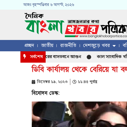
আজঃ
বৃহস্পতিবার
৬ আগস্ট, ২০২৬
প্রচ্ছদ
জাতীয়
রাজনীতি
দেশজুড়ে খবর
বহ
াকিস্তান হাইকমিশনারের বাসভবনে আগুন
সর্বশেষ
কাল সাংবাদিক খলিল চৌধু
ডিবি কার্যালয় থেকে বেরিয়ে যা ব
ডিসেম্বর ১৯, ২০২৩
১১:৪৫ পূর্বাহ্ণ
বিনোদন ডেস্ক: