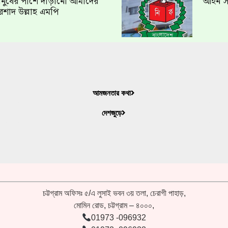
ত মানুষের পাশে দাঁড়ানো আমাদের
আইন সং
রশাদ উল্লাহ এমপি
আমজনতার কথা
দেশজুড়ে
চট্টগ্রাম অফিসঃ ৫/এ লুসাই ভবন ৩য় তলা, চেরাগী পাহাড়,
মোমিন রোড, চট্টগ্রাম – ৪০০০,
01973 -096932