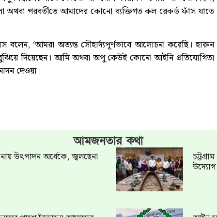
ো অথবা পরবর্তীতে আমাদের কোনো ব্যক্তিগত কল রেকর্ড ফাঁস যাতে
বাস বলেন, ‘আমরা অত্যন্ত সৌহার্দ্যপূর্ণভাবে আলোচনা করেছি। হারুন
া বুঝিয়ে দিয়েছেন। আমি অথবা অপু কেউই কোনো আইনি প্রতিযোগিতা
োদন দেওয়া।
আমজনতার কথা
খানায় উৎপাদন অর্ধেকে, জ্বলছেনা
চট্টগ্র
উদ্যো