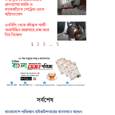
প্রাণনাশের হুমকি ও
বসতবাড়িতে পেট্রোল ঢেলে
অগ্নিসংযোগ
এনসিপি থেকে বহিস্কৃত গাজী
সালাউদ্দিন কারাগারে,লক্ষ করে
ডিম নিক্ষেপ
1
2
3
…
5
সর্বশেষ
বাংলাদেশে পাকিস্তান হাইকমিশনারের বাসভবনে আগুন