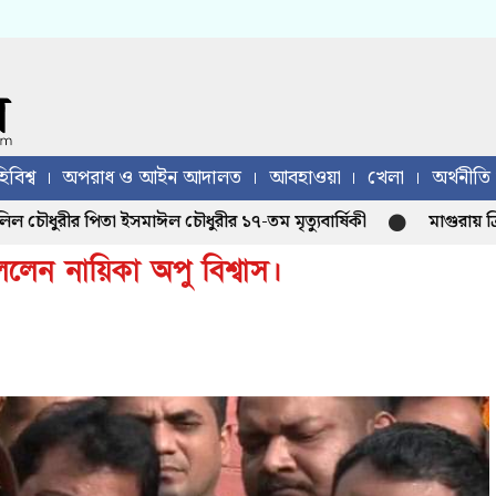
িবিশ্ব
অপরাধ ও আইন আদালত
আবহাওয়া
খেলা
অর্থনীতি
রীর পিতা ইসমাঈল চৌধুরীর ১৭-তম মৃত্যুবার্ষিকী
মাগুরায় ক্রিকেট
ললেন নায়িকা অপু বিশ্বাস।