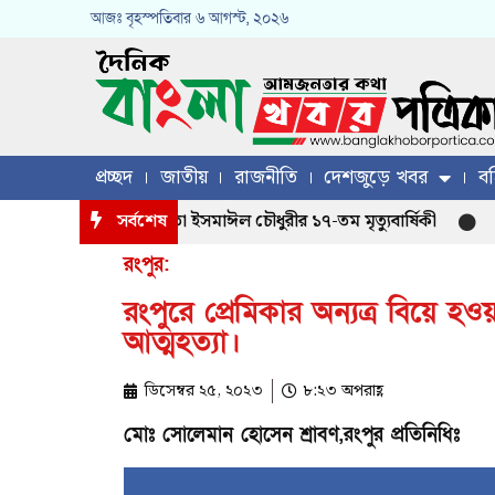
আজঃ
বৃহস্পতিবার
৬ আগস্ট, ২০২৬
প্রচ্ছদ
জাতীয়
রাজনীতি
দেশজুড়ে খবর
বহ
 খলিল চৌধুরীর পিতা ইসমাঈল চৌধুরীর ১৭-তম মৃত্যুবার্ষিকী
সর্বশেষ
মাগুর
রংপুর:
রংপুরে প্রেমিকার অন্যত্র বিয়ে হ
আত্মহত্যা।
ডিসেম্বর ২৫, ২০২৩
৮:২৩ অপরাহ্ণ
মোঃ সোলেমান হোসেন শ্রাবণ,রংপুর প্রতিনিধিঃ