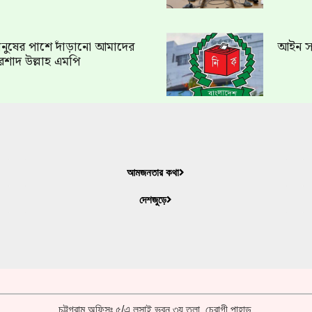
ত মানুষের পাশে দাঁড়ানো আমাদের
আইন সং
রশাদ উল্লাহ এমপি
আমজনতার কথা
দেশজুড়ে
চট্টগ্রাম অফিসঃ ৫/এ লুসাই ভবন ৩য় তলা, চেরাগী পাহাড়,