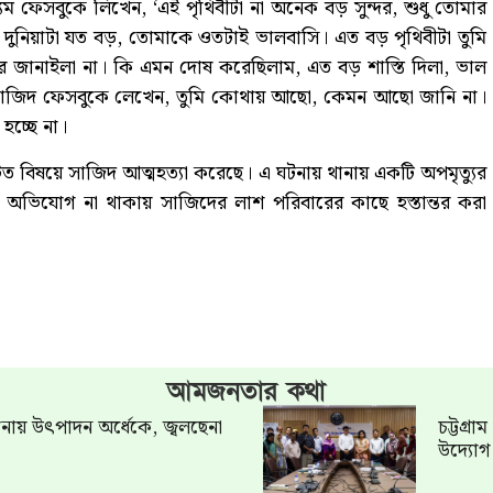
ফেসবুকে লিখেন, ‘এই পৃথিবীটা না অনেক বড় সুন্দর, শুধু তোমার
 দুনিয়াটা যত বড়, তোমাকে ওতটাই ভালবাসি। এত বড় পৃথিবীটা তুমি
জানাইলা না। কি এমন দোষ করেছিলাম, এত বড় শাস্তি দিলা, ভাল
াজিদ ফেসবুকে লেখেন, তুমি কোথায় আছো, কেমন আছো জানি না।
হচ্ছে না।
িত বিষয়ে সাজিদ আত্মহত্যা করেছে। এ ঘটনায় থানায় একটি অপমৃত্যুর
অভিযোগ না থাকায় সাজিদের লাশ পরিবারের কাছে হস্তান্তর করা
আমজনতার কথা
খানায় উৎপাদন অর্ধেকে, জ্বলছেনা
চট্টগ্র
উদ্যো