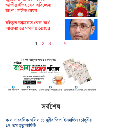
জাতীয় ইতিহাসের অবিচ্ছেদ্য
অংশ : চসিক মেয়র
বহিষ্কৃত জামায়াত নেতা অর্থ
আত্মসাতের মামলায় গ্রেপ্তার
1
2
3
…
5
সর্বশেষ
কাল সাংবাদিক খলিল চৌধুরীর পিতা ইসমাঈল চৌধুরীর
১৭-তম মৃত্যুবার্ষিকী