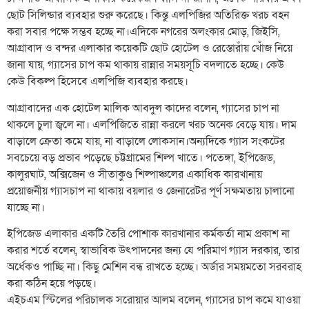
ছোট সিলিন্ডার ব্যবহার শুরু করেছে। কিন্তু এলপিজির অতিরিক্ত খরচ বহন
করা সবার পক্ষে সম্ভব হচ্ছে না।এদিকে নগরের অলংকার মোড়, জিইসি,
আগ্রাবাদ ও বন্দর এলাকার কয়েকটি ছোট হোটেল ও রেস্তোরাঁয় খোঁজ নিয়ে
জানা যায়, গ্যাসের চাপ কম থাকায় রান্নার সময়সূচি বদলাতে হচ্ছে। কেউ
কেউ বিকল্প হিসেবে এলপিজি ব্যবহার করছে।
আগ্রাবাদের এক হোটেল মালিক আবদুল কাদের বলেন, গ্যাসের চাপ না
থাকলে চুলা জ্বলে না। এলপিজিতে রান্না করলে খরচ অনেক বেড়ে যায়। দাম
বাড়ালে ক্রেতা কমে যায়, না বাড়ালে লোকসান।অন্যদিকে গ্যাস সংকটের
সবচেয়ে বড় প্রভাব পড়েছে চট্টগ্রামের শিল্প খাতে। পতেঙ্গা, ইপিজেড,
কালুরঘাট, অক্সিজেন ও সীতাকুণ্ড শিল্পাঞ্চলের একাধিক কারখানায়
প্রয়োজনীয় গ্যাসচাপ না থাকায় বয়লার ও জেনারেটর পূর্ণ সক্ষমতায় চালানো
যাচ্ছে না।
ইপিজেড এলাকার একটি তৈরি পোশাক কারখানার কর্মকর্তা নাম প্রকাশ না
করার শর্তে বলেন, স্বাভাবিক উৎপাদনের জন্য যে পরিমাণ গ্যাস দরকার, তার
অর্ধেকও পাচ্ছি না। কিছু মেশিন বন্ধ রাখতে হচ্ছে। অর্ডার সময়মতো সরবরাহ
করা কঠিন হয়ে পড়ছে।
এইচএম স্টিলের পরিচালক সরোয়ার আলম বলেন, গ্যাসের চাপ কমে যাওয়া