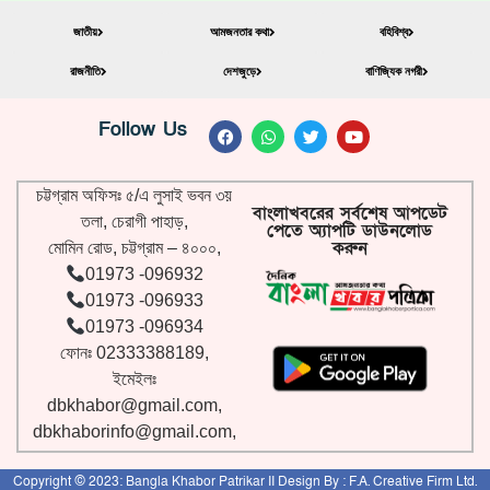
জাতীয়
আমজনতার কথা
বহিবিশ্ব
রাজনীতি
দেশজুড়ে
বাণিজ্যিক নগরী
Follow Us
চট্টগ্রাম অফিসঃ ৫/এ লুসাই ভবন ৩য়
বাংলাখবরের সর্বশেষ আপডেট
তলা, চেরাগী পাহাড়,
পেতে অ্যাপটি ডাউনলোড
করুন
মোমিন রোড, চট্টগ্রাম – ৪০০০,
01973 -096932
01973 -096933
01973 -096934
ফোনঃ 02333388189,
ইমেইলঃ
dbkhabor@gmail.com
,
dbkhaborinfo@gmail.com
,
Copyright © 2023:
Bangla Khabor Patrikar
II
Design By :
F.A. Creative Firm Ltd.