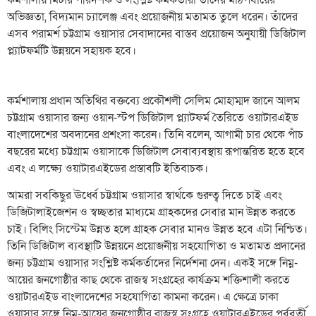
কর্মশালায় মিটার পরিদর্শক ও সংশ্লিষ্ট কর্মকর্তারা তাঁদের মাঠপর্যায়ের
অভিজ্ঞতা, বিদ্যমান চ্যালেঞ্জ এবং প্রয়োজনীয় মতামত তুলে ধরেন। তাঁদের
এসব পরামর্শ চট্টগ্রাম ওয়াসার সেবাদানের বাস্তব প্রয়োজন অনুযায়ী ডিজিটাল
প্ল্যাটফর্মটি উন্নয়নে সহায়ক হবে।
কর্মশালায় প্রধান অতিথির বক্তব্যে প্রকৌশলী সেলিম মোহাম্মদ জানে আলম
চট্টগ্রাম ওয়াসার জন্য ওয়ান-স্টপ ডিজিটাল প্ল্যাটফর্ম তৈরিতে ওয়াটারএইড
বাংলাদেশের অবদানের প্রশংসা করেন। তিনি বলেন, আগামী চার থেকে পাঁচ
বছরের মধ্যে চট্টগ্রাম ওয়াসাকে ডিজিটাল সেবাব্যবস্থায় রূপান্তরিত হতে হবে
এবং এ লক্ষ্যে ওয়াটারএইডের প্রস্তাবটি ইতিবাচক।
আমরা সবকিছুর ঊর্ধ্বে চট্টগ্রাম ওয়াসার স্বার্থকে গুরুত্ব দিতে চাই এবং
ডিজিটালাইজেশন ও স্বচ্ছতার মাধ্যমে গ্রাহকদের সেবার মান উন্নত করতে
চাই। বিলিং সিস্টেম উন্নত হলে গ্রাহক সেবার মানও উন্নত হবে এটা নিশ্চিত।
তিনি ডিজিটাল ব্যবস্থাটি উন্নয়নে প্রয়োজনীয় সহযোগিতা ও মতামত প্রদানের
জন্য চট্টগ্রাম ওয়াসার সংশ্লিষ্ট কর্মকর্তাদের নির্দেশনা দেন। একই সঙ্গে নিম্ন-
আয়ের জনগোষ্ঠীর কাছ থেকে রাজস্ব সংগ্রহের কার্যক্রম শক্তিশালী করতে
ওয়াটারএইড বাংলাদেশের সহযোগিতা কামনা করেন। এ ক্ষেত্রে ঢাকা
ওয়াসার সঙ্গে নিম্ন-আয়ের জনগোষ্ঠীর রাজস্ব সংগ্রহে ওয়াটারএইডের পূর্ববর্তী