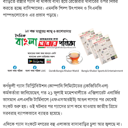
বাড়িতে রান্নার গ্যাস না থাকায় বাধ্য হয়ে রেস্তোরাঁর খাবারের ওপর নির্ভর
করতে হচ্ছে বাসিন্দাদের। এমনকি শিল্প উৎপাদন ও সিএনজি
পাম্পগুলোতেও এর প্রভাব পড়ছে।
কর্ণফুলী গ্যাস ডিস্ট্রিবিউশন কোম্পানি লিমিটেডের (কেজিডিসিএল)
কর্মকর্তারা জানিয়েছেন, গত ২১ জুলাই মহেশখালীতে এক্সিলারেট এনার্জির
ভাসমান এলএনজি টার্মিনালে (এফএসআরইউ) আগুন লাগার পর থেকেই
সংকট শুরু হয়। ওই ঘটনার পর গ্যাসের চাপ কমে যাওয়ায় জাতীয় গ্রিডে
সরবরাহ ব্যাপকভাবে ব্যাহত হয়েছে।
এদিকে গ্যাস সংকটে নগরের বহু এলাকায় বাসাবাড়ির চুলা আর জ্বলছে না।