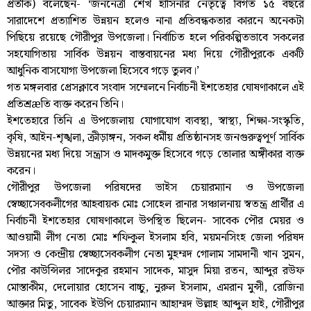
প্রতীক) বলেছেন- ‘জননেত্রী শেখ হাসিনার নেতৃত্বে বিগত ১৫ বছরে
সারাদেশে প্রত্যাশিত উন্নয়ন হলেও নানা প্রতিবন্ধকতার কারনে অনেকটা
পিছিয়ে রয়েছে গৌরীপুর উপজেলা। নির্বাচিত হলে পরিকল্পিতভাবে সকলের
সহযোগিতায় সার্বিক উন্নয়ন বাস্তবায়নের মধ্য দিয়ে গৌরীপুরকে একটি
আধুনিক বাসযোগ্য উপজেলা হিসেবে গড়ে তুলব।’
গত মঙ্গলবার প্রেসক্লাবে সংবাদ সম্মেলনে নির্বাচনী ইশতেহার ঘোষণাকালে এই
প্রতিশ্রæতি ব্যক্ত করেন তিনি।
ইশতেহারে তিনি এ উপজেলায় যোগাযোগ ব্যবস্থা, স্বাস্থ্য, শিক্ষা-সংস্কৃতি,
কৃষি, আইন-শৃঙ্খলা, ক্রীড়াঙ্গন, সকল ধর্মীয় প্রতিষ্ঠানসহ জনগুরুত্বপূর্ণ সার্বিক
উন্নয়নের মধ্য দিয়ে সন্ত্রাস ও মাদকমুক্ত হিসেবে গড়ে তোলার অঙ্গীকার ব্যক্ত
করেন।
গৌরীপুর উপজেলা পরিষদের ভাইস চেয়ারম্যান ও উপজেলা
স্বেচ্ছাসেবকলীগের আহবায়ক মোঃ সোহেল রানার সঞ্চালনায় স্বতন্ত্র প্রার্থীর এ
নির্বাচনী ইশতেহার ঘোষণাকালে উপস্থিত ছিলেন- সাবেক পৌর মেয়র ও
আওয়ামী লীগ নেতা মোঃ শফিকুল ইসলাম হবি, ময়মনসিংহ জেলা পরিষদ
সদস্য ও কেন্দ্রীয় স্বেচ্ছাসেবকলীগ নেতা মুহম্মদ গোলাম সামদানী খান সুমন,
পৌর কাউন্সিলর সাদেকুর রহমান সাদেক, মাসুদ মিয়া রতন, আব্দুর রউফ
মোস্তাকীম, দেলোয়ার হোসেন বাচ্চু, নুরুল ইসলাম, এমরান মুন্সী, রোজিনা
আক্তার মিতু, সাবেক ইউপি চেয়ারম্যান আহাম্মদ উল্লাহ আব্দুল হাই, গৌরীপুর