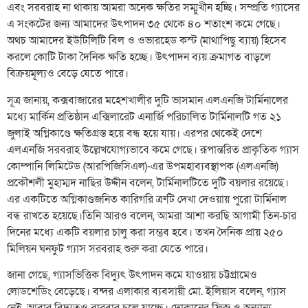
এবং সরবরাহ না থাকায় আমরা অনেক ক্ষতির সম্মুখীন হচ্ছি। সম্প্রতি গ্যাসের
এ সংকটের জন্য আমাদের উৎপাদন ৩৫ থেকে ৪০ শতাংশ কমে গেছে।
অথচ আমাদের ইউটিলিটি বিল ও ওভারহেড কস্ট (মাথাপিছু ব্যায়) হিসেব
করলে কোটি টাকা দৈনিক ক্ষতি হচ্ছে। উৎপাদন ব্যয় ক্রমাগত বাড়লে
বিক্রয়মূল্যও বেড়ে যেতে পারে।
সূত্র জানায়, কক্সবাজারের মহেশখালীর দুটি ভাসমান এলএনজি টার্মিনালের
মধ্যে মার্কিন প্রতিষ্ঠান এক্সিলারেট এনার্জি পরিচালিত টার্মিনালটি গত ২১
জুলাই অগ্নিকাণ্ডে ক্ষতিগ্রস্ত হয়ে বন্ধ হয়ে যায়। এরপর থেকেই দেশে
এলএনজি সরবরাহ উল্লেখযোগ্যভাবে কমে গেছে। রূপান্তরিত প্রাকৃতিক গ্যাস
কোম্পানি লিমিটেড (আরপিজিসিএল)-এর উপমহাব্যবস্থাপক (এলএনজি)
প্রকৌশলী মুহাম্মদ নাছির উদ্দীন বলেন, টার্মিনালটিতে দুটি বয়লার রয়েছে।
এর একটিতে অগ্নিকাণ্ডজনিত কারিগরি ত্রুটি দেখা দেওয়ায় পুরো টার্মিনাল
বন্ধ রাখতে হয়েছে।তিনি আরও বলেন, আমরা আশা করছি আগামী তিন-চার
দিনের মধ্যে একটি বয়লার চালু করা সম্ভব হবে। তখন দৈনিক প্রায় ২৫০
মিলিয়ন ঘনফুট গ্যাস সরবরাহ শুরু করা যেতে পারে।
জানা গেছে, গ্যাসভিত্তিক বিদ্যুৎ উৎপাদন কমে যাওয়ায় চট্টগ্রামেও
লোডশেডিং বেড়েছে। বন্দর এলাকার ব্যবসায়ী মো. ইলিয়াস বলেন, গ্যাস
নেই, আবার বিদ্যুতও বারবার চলে যাচ্ছে। দোকানের ফ্রিজ ও অন্যান্য