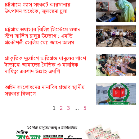
চট্টগ্রামে গ্যাস সংকটে কারখানায়
উৎপাদন অর্ধেকে, জ্বলছেনা চুলা
চট্টগ্রাম ওয়াসার বিলিং সিস্টেমে ওয়ান-
স্টপ সার্ভিস চালুর উদ্যোগ : এমডি
প্রকৌশলী সেলিম মো: জানে আলম
প্রাকৃতিক দুর্যোগে ক্ষতিগ্রস্ত মানুষের পাশে
দাঁড়ানো আমাদের নৈতিক ও মানবিক
দায়িত্ব: এরশাদ উল্লাহ এমপি
আইন সংশোধনের নানাবিধ প্রস্তাব স্থানীয়
সরকার বিভাগে
1
2
3
…
5