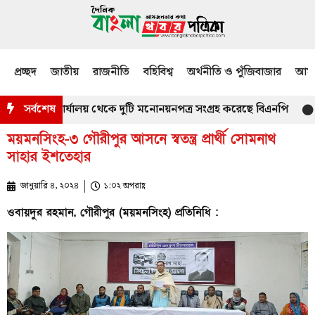
প্রচ্ছদ
জাতীয়
রাজনীতি
বহিবিশ্ব
অর্থনীতি ও পুঁজিবাজার
আমজ
 কর্মকর্তার কার্যালয় থেকে দুটি মনোনয়নপত্র সংগ্রহ করেছে বিএনপি
সর্বশেষ
মাতার
ময়মনসিংহ-৩ গৌরীপুর আসনে স্বতন্ত্র প্রার্থী সোমনাথ
সাহার ইশতেহার
জানুয়ারি ৪, ২০২৪
১:০২ অপরাহ্ণ
ওবায়দুর রহমান, গৌরীপুর (ময়মনসিংহ) প্রতিনিধি :