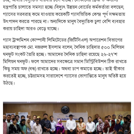
যন্ত্রপাতি চালাতে সমস্যা হচ্ছে।বিদ্যুৎ উন্নয়ন বোর্ডের কর্মকর্তারা বলছেন,
গ্যাসের সরবরাহ কমে যাওয়ায় কয়েকটি গ্যাসভিত্তিক কেন্দ্র পূর্ণ সক্ষমতায়
উৎপাদন করতে পারছে না। অন্যদিকে মানুষ বৈদ্যুতিক চুলা বেশি ব্যবহার
করায় চাহিদা আরও বেড়ে যাচ্ছে।
গ্যাস ট্রান্সমিশন কোম্পানী লিমিটেডের (জিটিসিএল) অপারেশন বিভাগের
মহাব্যবস্থাপক মো. নজরুল ইসলাম বলেন, দৈনিক চাহিদার ৫০০ মিলিয়ন
ঘনফুট সংকট তৈরি হচ্ছে। আমাদের দৈনিক চাহিদা রয়েছে ২৬-২৭’শ
মিলিয়ন ঘনফুট। ফলে আমাদের সবক্ষেত্রে সমান ডিস্ট্রিবিউশন ঠিক রাখতে
কিছু সময় অফ (বন্ধ) রাখতে হচ্ছে। অথবা চাপ কমাতে হচ্ছে। তাই স্বীকার
করতেই হচ্ছে, চট্টগ্রামসহ সারাদেশে গ্যাসের ভোগান্তিতে মানুষ অতিষ্ট হয়ে
উঠছে।