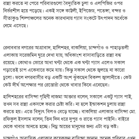
রান্না করতে না পেরে পরিবারগুলো বৈদ্যুতিক চুলা ও এলপিজির ওপর
নির্ভরশীল হয়ে পড়েছে। একই সঙ্গে কাট্টলী, ইপিজেড, পতেঙ্গা, বন্দর ও
সীতাকুণ্ড শিল্পাঞ্চলের অনেক কারখানায় গ্যাস সংকটে উৎপাদন অর্ধেকে
নেমে এসেছে।
রেনাববার নগরের আগ্রাবাদ, হালিশহর, বাকলিয়া, চান্দগাঁও ও পাহাড়তলী
এলাকায় সরেজমিন ঘুরে দেখা যায়, অধিকাংশ বাসাবাড়িতে রান্না বন্ধ
রয়েছে। কোথাও ভোরে আধা ঘণ্টা থেকে এক ঘণ্টা গ্যাস এলেও সকাল
গড়াতেই চাপ একেবারে কমে যায়। কিন্তু সকাল থেকে জ্বলছে না কারো
চুলো। ফলে নগরবাসীর বড় একটি অংশ ঝুঁকছেন বিকল্প জ্বালানীতে। কেউ
কেউ দীর্ঘ অপেক্ষার পর রেস্তোরাঁ থেকে খাবার কিনে এনেছেন।
হালিশহরের বাসিন্দা গৃহিণী নাজমা আক্তার বলেন, সকালে একটু গ্যাস পাই,
তখন সব রান্না একসঙ্গে করার চেষ্টা করি। না হলে ইন্ডাকশন চুলায় রান্না
করতে হয়। এতে বিদ্যুৎ বিলও বেড়ে যাচ্ছে। বাকলিয়া এলাকার বাসিন্দা মো.
রফিকুল ইসলাম বলেন, তিন দিন ধরে দুপুর ও রাতে গ্যাস পাইনি। বাইরে
থেকে খাবার আনতে হচ্ছে। নিম্ন আয়ের মানুষের জন্য এটা বড় কষ্ট।
চান্দগাঁও আবাসিক এলাকার কয়েকজন বাসিন্দা জানান, অনেক পরিবার এখন