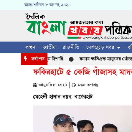
আজঃ
শনিবার
৮ আগস্ট, ২০২৬
প্রচ্ছদ
জাতীয়
রাজনীতি
দেশজুড়ে খবর
বহ
্তি হতে পারে কৃষির নতুন দিশারি
সর্বশেষ
বন্যায় ক্ষতিগ্রস্ত মানুষের খোঁজখবর 
ফকিরহাটে ৫ কেজি গাঁজাসহ মাদক ক
জানুয়ারি ৪, ২০২৪
১:২৫ অপরাহ্ণ
মেহেদী হাসান নয়ন, বাগেরহাট