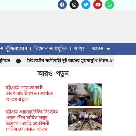
 ও পুঁজিবাজার
বিজ্ঞান ও প্রযুক্তি
স্বাস্থ্য
আরও
সিলেটের যাত্রীবাহী দুই বাসের মুখোমুখি নিহত ৯,আহত -১৩ জন
আরও পড়ুন
চট্টগ্রামে গ্যাস সংকটে
কারখানায় উৎপাদন অর্ধেকে,
জ্বলছেনা চুলা
চট্টগ্রাম ওয়াসার বিলিং সিস্টেমে
ওয়ান-স্টপ সার্ভিস চালুর
উদ্যোগ : এমডি প্রকৌশলী
সেলিম মো: জানে আলম