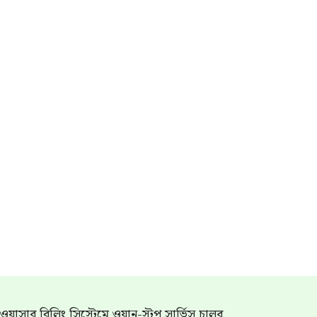
াম ওয়াসার বিলিং সিস্টেমে ওয়ান-স্টপ সার্ভিস চালুর