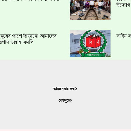
উদ্যো
ত মানুষের পাশে দাঁড়ানো আমাদের
আইন সং
রশাদ উল্লাহ এমপি
আমজনতার কথা
দেশজুড়ে