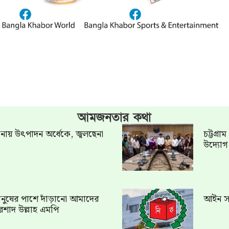
আমজনতার কথা
খানায় উৎপাদন অর্ধেকে, জ্বলছেনা
চট্টগ্র
উদ্যো
ত মানুষের পাশে দাঁড়ানো আমাদের
আইন সং
রশাদ উল্লাহ এমপি