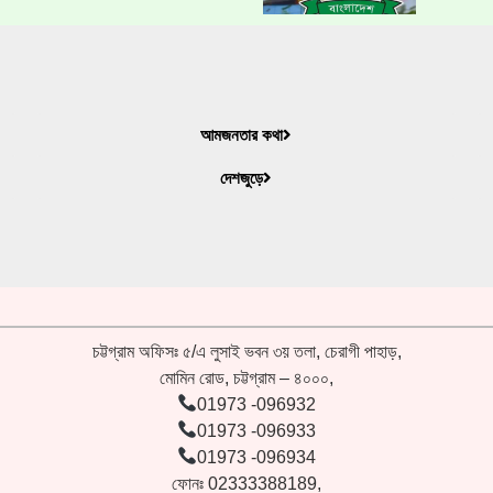
আমজনতার কথা
দেশজুড়ে
চট্টগ্রাম অফিসঃ ৫/এ লুসাই ভবন ৩য় তলা, চেরাগী পাহাড়,
মোমিন রোড, চট্টগ্রাম – ৪০০০,
01973 -096932
01973 -096933
01973 -096934
ফোনঃ 02333388189,