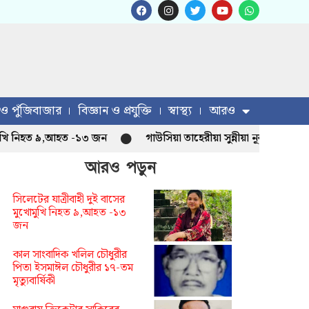
 ও পুঁজিবাজার
বিজ্ঞান ও প্রযুক্তি
স্বাস্থ্য
আরও
নিহত ৯,আহত -১৩ জন
গাউসিয়া তাহেরীয়া সুন্নীয়া নূরানী মাদ্রাসা নতু
আরও পড়ুন
সিলেটের যাত্রীবাহী দুই বাসের
মুখোমুখি নিহত ৯,আহত -১৩
জন
কাল সাংবাদিক খলিল চৌধুরীর
পিতা ইসমাঈল চৌধুরীর ১৭-তম
মৃত্যুবার্ষিকী