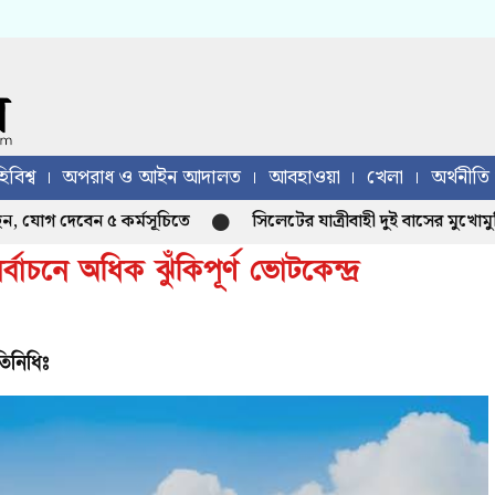
িবিশ্ব
অপরাধ ও আইন আদালত
আবহাওয়া
খেলা
অর্থনীতি
োগ দেবেন ৫ কর্মসূচিতে
সিলেটের যাত্রীবাহী দুই বাসের মুখোমুখি 
্বাচনে অধিক ঝুঁকিপূর্ণ ভোটকেন্দ্র
তিনিধিঃ