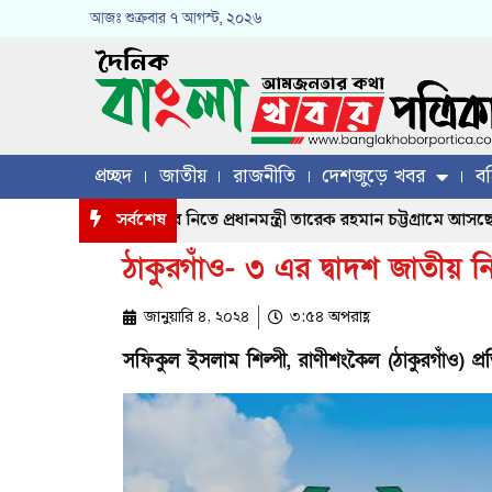
আজঃ
শুক্রবার
৭ আগস্ট, ২০২৬
প্রচ্ছদ
জাতীয়
রাজনীতি
দেশজুড়ে খবর
বহ
্রস্ত মানুষের খোঁজখবর নিতে প্রধানমন্ত্রী তারেক রহমান চট্টগ্রামে আসছেন, য
সর্বশেষ
ঠাকুরগাঁও- ৩ এর দ্বাদশ জাতীয় নির
জানুয়ারি ৪, ২০২৪
৩:৫৪ অপরাহ্ণ
সফিকুল ইসলাম শিল্পী, রাণীশংকৈল (ঠাকুরগাঁও) প্র