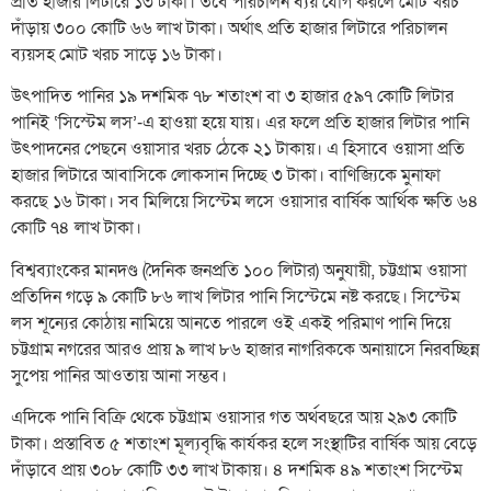
প্রতি হাজার লিটারে ১৩ টাকা। তবে পরিচালন ব্যয় যোগ করলে মোট খরচ
দাঁড়ায় ৩০০ কোটি ৬৬ লাখ টাকা। অর্থাৎ প্রতি হাজার লিটারে পরিচালন
ব্যয়সহ মোট খরচ সাড়ে ১৬ টাকা।
উৎপাদিত পানির ১৯ দশমিক ৭৮ শতাংশ বা ৩ হাজার ৫৯৭ কোটি লিটার
পানিই ‘সিস্টেম লস’-এ হাওয়া হয়ে যায়। এর ফলে প্রতি হাজার লিটার পানি
উৎপাদনের পেছনে ওয়াসার খরচ ঠেকে ২১ টাকায়। এ হিসাবে ওয়াসা প্রতি
হাজার লিটারে আবাসিকে লোকসান দিচ্ছে ৩ টাকা। বাণিজ্যিকে মুনাফা
করছে ১৬ টাকা। সব মিলিয়ে সিস্টেম লসে ওয়াসার বার্ষিক আর্থিক ক্ষতি ৬৪
কোটি ৭৪ লাখ টাকা।
বিশ্বব্যাংকের মানদণ্ড (দৈনিক জনপ্রতি ১০০ লিটার) অনুযায়ী, চট্টগ্রাম ওয়াসা
প্রতিদিন গড়ে ৯ কোটি ৮৬ লাখ লিটার পানি সিস্টেমে নষ্ট করছে। সিস্টেম
লস শূন্যের কোঠায় নামিয়ে আনতে পারলে ওই একই পরিমাণ পানি দিয়ে
চট্টগ্রাম নগরের আরও প্রায় ৯ লাখ ৮৬ হাজার নাগরিককে অনায়াসে নিরবচ্ছিন্ন
সুপেয় পানির আওতায় আনা সম্ভব।
এদিকে পানি বিক্রি থেকে চট্টগ্রাম ওয়াসার গত অর্থবছরে আয় ২৯৩ কোটি
টাকা। প্রস্তাবিত ৫ শতাংশ মূল্যবৃদ্ধি কার্যকর হলে সংস্থাটির বার্ষিক আয় বেড়ে
দাঁড়াবে প্রায় ৩০৮ কোটি ৩৩ লাখ টাকায়। ৪ দশমিক ৪৯ শতাংশ সিস্টেম