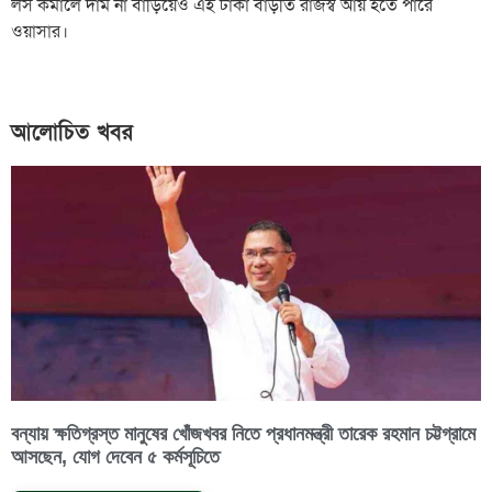
লস কমালে দাম না বাড়িয়েও এই টাকা বাড়তি রাজস্ব আয় হতে পারে
ওয়াসার।
আলোচিত খবর
বন্যায় ক্ষতিগ্রস্ত মানুষের খোঁজখবর নিতে প্রধানমন্ত্রী তারেক রহমান চট্টগ্রামে
আসছেন, যোগ দেবেন ৫ কর্মসূচিতে