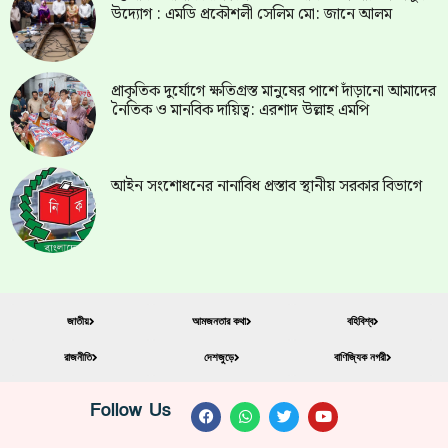
উদ্যোগ : এমডি প্রকৌশলী সেলিম মো: জানে আলম
প্রাকৃতিক দুর্যোগে ক্ষতিগ্রস্ত মানুষের পাশে দাঁড়ানো আমাদের
নৈতিক ও মানবিক দায়িত্ব: এরশাদ উল্লাহ এমপি
আইন সংশোধনের নানাবিধ প্রস্তাব স্থানীয় সরকার বিভাগে
জাতীয়
আমজনতার কথা
বহিবিশ্ব
রাজনীতি
দেশজুড়ে
বাণিজ্যিক নগরী
Follow Us