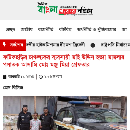
প্রচ্ছদ
জাতীয়
রাজনীতি
বহিবিশ্ব
অর্থনীতি ও পুঁজিবাজার
আমজ
ো হবে-ভারতীয় হাইকমিশনার দীনেশ ত্রিবেদী
সর্বশেষ
রাষ্ট্রপতি নির্বাচনের জন
ফটিকছড়ির চাঞ্চল্যকর ব্যবসায়ী মহি উদ্দিন হত্যা মামলার
পলাতক আসামি মোঃ মঞ্জু মিয়া গ্রেফতার
জানুয়ারি ১২, ২০২৪
১:৩৬ অপরাহ্ণ
প্রেস রিলিজ