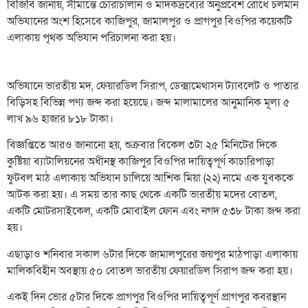
বিজিবি জানায়, সীমান্তে চোরাচালান ও মাদকদ্রব্যের অনুপ্রবেশ রোধে চলমান
অভিযানের অংশ হিসেবে কাজিপুর, জামালপুর ও প্রাগপুর বিওপির কয়েকটি
এলাকায় পৃথক অভিযান পরিচালনা করা হয়।
অভিযানে ভারতীয় মদ, ফেয়ারডিল সিরাপ, ডেক্সামেথাসন ট্যাবলেট ও পাতার
বিড়িসহ বিভিন্ন পণ্য জব্দ করা হয়েছে। জব্দ মালামালের আনুমানিক মূল্য ৫
লাখ ৯৬ হাজার ৮১৮ টাকা।
বিজ্ঞপ্তিতে আরও জানানো হয়, শুক্রবার বিকেল ৩টা ২৫ মিনিটের দিকে
কুষ্টিয়া ব্যাটালিয়নের অধীনস্থ কাজিপুর বিওপির দায়িত্বপূর্ণ কাচারিপাড়া
ফুটবল মাঠ এলাকায় অভিযান চালিয়ে আশিক মিয়া (২২) নামে এক যুবককে
আটক করা হয়। এ সময় তার কাছ থেকে একটি ভারতীয় মদের বোতল,
একটি মোটরসাইকেল, একটি মোবাইল ফোন এবং নগদ ৫৩৮ টাকা জব্দ করা
হয়।
এছাড়াও শনিবার সকাল ৬টার দিকে জামালপুরের জয়পুর মাঠপাড়া এলাকায়
মালিকবিহীন অবস্থায় ৫০ বোতল ভারতীয় ফেয়ারডিল সিরাপ জব্দ করা হয়।
একই দিন ভোর ৫টার দিকে প্রাগপুর বিওপির দায়িত্বপূর্ণ প্রাগপুর কবরস্থান