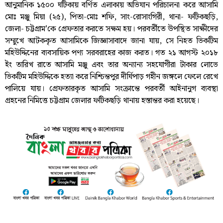
আনুমানিক ১৫০০ ঘটিকায় বর্ণিত এলাকায় অভিযান পরিচালনা করে আসামি
মোঃ মঞ্জু মিয়া (২৫), পিতা-মোঃ শফি, সাং-রোসাংগিরী, থানা- ফটিকছড়ি,
জেলা- চট্টগ্রাম’কে গ্রেফতার করতে সক্ষম হয়। পরবর্তীতে উপস্থিত সাক্ষীদের
সম্মুখে আটককৃত আসামিকে জিজ্ঞাসাবাদে জানা যায়, সে নিহত ভিকটিম
মহিউদ্দিনের ব্যবসায়িক পণ্য সরবরাহের কাজ করত। গত ২১ আগস্ট ২০১৮
ইং তারিখ রাতে আসামি মঞ্জু এবং তার অন্যান্য সহযোগীরা টাকার লোভে
ভিকটিম মহিউদ্দিকে হত্যা করে নিশ্চিন্তপুর দীর্ঘিপাড় গহীন জঙ্গলে ফেলে রেখে
পালিয়ে যায়। গ্রেফতারকৃত আসামি সংক্রান্তে পরবর্তী আইনানুগ ব্যবস্থা
গ্রহনের নিমিত্তে চট্টগ্রাম জেলার ফটিকছড়ি থানায় হস্তান্তর করা হয়েছে।