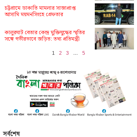
চট্টগ্রামে ডাকাতি মামলার সাজাপ্রাপ্ত
আসামি ময়মনসিংহে গ্রেফতার
কালুরঘাট বেতার কেন্দ্র মুক্তিযুদ্ধের স্মৃতির
সঙ্গে গভীরভাবে জড়িত: তথ্য প্রতিমন্ত্রী
1
2
3
…
5
সর্বশেষ