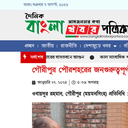
আজঃ
শুক্রবার
৭ আগস্ট, ২০২৬
প্রচ্ছদ
জাতীয়
রাজনীতি
দেশজুড়ে খবর
বহ
পাকিস্তান হাইকমিশনারের বাসভবনে আগুন
সর্বশেষ
কাল সাংবাদিক খলিল চৌধ
গৌরীপুর পৌরশহরের জনগুরুত্বপূর্
জানুয়ারি ২৭, ২০২৪
৫:৩৯ অপরাহ্ণ
ওবায়দুর রহমান, গৌরীপুর (ময়মনসিংহ) প্রতিনিধি 