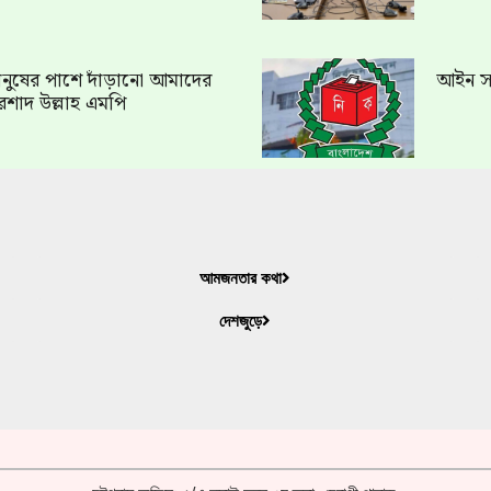
ত মানুষের পাশে দাঁড়ানো আমাদের
আইন সং
রশাদ উল্লাহ এমপি
আমজনতার কথা
দেশজুড়ে