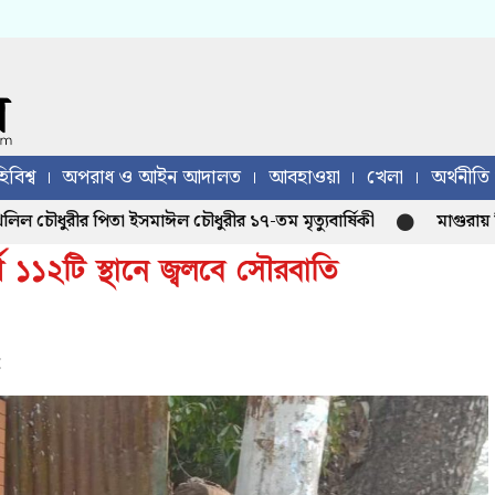
িবিশ্ব
অপরাধ ও আইন আদালত
আবহাওয়া
খেলা
অর্থনীতি
ুরীর পিতা ইসমাঈল চৌধুরীর ১৭-তম মৃত্যুবার্ষিকী
মাগুরায় ক্রিকে
ণ ১১২টি স্থানে জ্বলবে সৌরবাতি
: