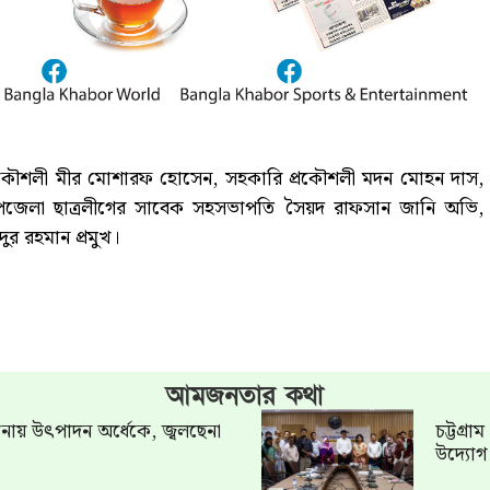
াহী প্রকৌশলী মীর মোশারফ হোসেন, সহকারি প্রকৌশলী মদন মোহন দাস,
উপজেলা ছাত্রলীগের সাবেক সহসভাপতি সৈয়দ রাফসান জানি অভি,
র রহমান প্রমুখ।
আমজনতার কথা
খানায় উৎপাদন অর্ধেকে, জ্বলছেনা
চট্টগ্র
উদ্যো