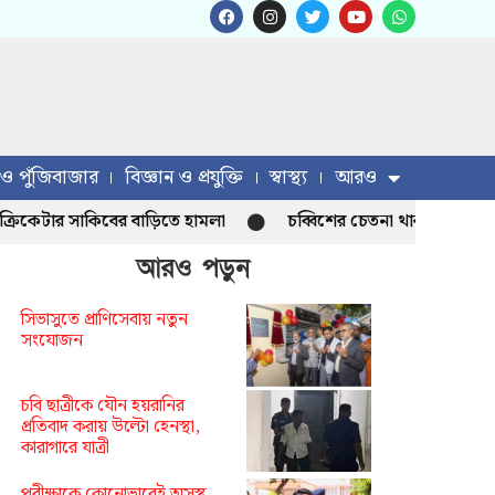
 ও পুঁজিবাজার
বিজ্ঞান ও প্রযুক্তি
স্বাস্থ্য
আরও
টার সাকিবের বাড়িতে হামলা
চব্বিশের চেতনা থাকলে হাসিনা আসতে পা
আরও পড়ুন
সিভাসুতে প্রাণিসেবায় নতুন
সংযোজন
চবি ছাত্রীকে যৌন হয়রানির
প্রতিবাদ করায় উল্টো হেনস্থা,
কারাগারে যাত্রী
পরীক্ষাকে কোনোভাবেই অসুস্থ