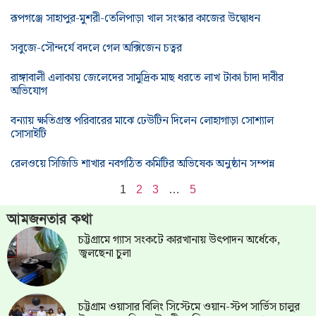
রূপগঞ্জে সাহাপুর-মুশরী-তেলিপাড়া খাল সংস্কার কাজের উদ্বোধন
সবুজে-সৌন্দর্যে বদলে গেল অক্সিজেন চত্বর
রাঙ্গাবালী এলাকায় জেলেদের সামুদ্রিক মাছ ধরতে লাখ টাকা চাঁদা দাবীর
অভিযোগ
বন্যায় ক্ষতিগ্রস্ত পরিবারের মাঝে ঢেউটিন দিলেন লোহাগাড়া সোশ্যাল
সোসাইটি
রেলওয়ে সিজিডি শাখার নবগঠিত কমিটির অভিষেক অনুষ্ঠান সম্পন্ন
1
2
3
…
5
আমজনতার কথা
চট্টগ্রামে গ্যাস সংকটে কারখানায় উৎপাদন অর্ধেকে,
জ্বলছেনা চুলা
চট্টগ্রাম ওয়াসার বিলিং সিস্টেমে ওয়ান-স্টপ সার্ভিস চালুর