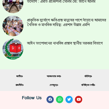
উদ্যোগ : এমডি প্রকৌশলী সেলিম মো: জানে আলম
প্রাকৃতিক দুর্যোগে ক্ষতিগ্রস্ত মানুষের পাশে দাঁড়ানো আমাদের
নৈতিক ও মানবিক দায়িত্ব: এরশাদ উল্লাহ এমপি
আইন সংশোধনের নানাবিধ প্রস্তাব স্থানীয় সরকার বিভাগে
জাতীয়
আমজনতার কথা
বহিবিশ্ব
রাজনীতি
দেশজুড়ে
বাণিজ্যিক নগরী
Follow Us