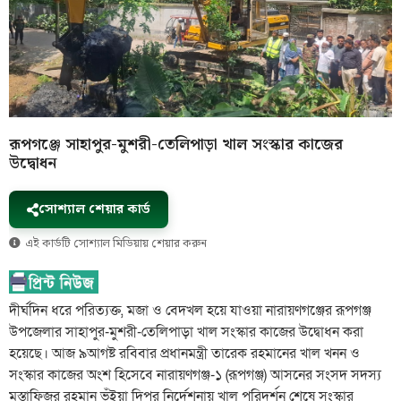
রূপগঞ্জে সাহাপুর-মুশরী-তেলিপাড়া খাল সংস্কার কাজের
উদ্বোধন
সোশ্যাল শেয়ার কার্ড
এই কার্ডটি সোশ্যাল মিডিয়ায় শেয়ার করুন
দীর্ঘদিন ধরে পরিত্যক্ত, মজা ও বেদখল হয়ে যাওয়া নারায়ণগঞ্জের রূপগঞ্জ
উপজেলার সাহাপুর-মুশরী-তেলিপাড়া খাল সংস্কার কাজের উদ্বোধন করা
হয়েছে। আজ ৯আগষ্ট রবিবার প্রধানমন্ত্রী তারেক রহমানের খাল খনন ও
সংস্কার কাজের অংশ হিসেবে নারায়ণগঞ্জ-১ (রূপগঞ্জ) আসনের সংসদ সদস্য
মুস্তাফিজুর রহমান ভুঁইয়া দিপুর নির্দেশনায় খাল পরিদর্শন শেষে সংস্কার