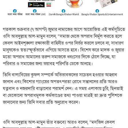
​গতকাল শুক্রবার (৭ আগস্ট) জুমার নামাজের আগে আয়োজিত এই কর্মসূচিতে
ওসি আবদুল্লাহ আল-মামুন বলেন, “সমাজ থেকে অপরাধ নির্মূল করতে হলে
কেবল আইনশৃঙ্খলা রক্ষাকারী বাহিনীর ওপর নির্ভর করলে চলবে না, সাধারণ
মানুষকেও স্বতঃস্ফূর্তভাবে এগিয়ে আসতে হবে। বিশেষ করে মাদক ও জুয়ার
মতো অপরাধ আমাদের তরুণ সমাজকে ধ্বংসের দিকে ঠেলে দিচ্ছে, যা
পরিবার ও সমাজের জন্য ভয়াবহ পরিণতি ডেকে আনছে।
​তিনি বাল্যবিয়ের কুফল সম্পর্কে অভিভাবকদের সচেতন হওয়ার আহ্বান
জানান এবং কিশোর গ্যাংয়ের অপতৎপরতা রোধে সন্তানদের প্রতি আরও
যত্নবান ও নজরদারি বাড়ানোর পরামর্শ দেন। এ সময় এলাকায় চুরি, ছিনতাই
বা যেকোনো অপরাধমূলক কর্মকাণ্ডের তথ্য পাওয়া মাত্রই তা দ্রুত পুলিশকে
জানানোর জন্য তিনি সবার প্রতি অনুরোধ করেন।
​ওসি আবদুল্লাহ আল-মামুন তাঁর বক্তব্যে আরও বলেন, “মসজিদ কেবল