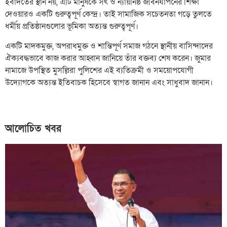
ইবাদতের স্থান নয়, এটি মানুষকে সৎ ও ন্যায়নিষ্ঠ জীবনযাপনের শিক্ষা
দেওয়ারও একটি গুরুত্বপূর্ণ কেন্দ্র। তাই সামাজিক সচেতনতা গড়ে তুলতে
ধর্মীয় প্রতিষ্ঠানগুলোর ভূমিকা অত্যন্ত গুরুত্বপূর্ণ।
​একটি মাদকমুক্ত, অপরাধমুক্ত ও শান্তিপূর্ণ সমাজ গঠনে স্থানীয় বাসিন্দাদের
ঐক্যবদ্ধভাবে কাজ করার আহ্বান জানিয়ে তাঁর বক্তব্য শেষ করেন। জুমার
নামাজে উপস্থিত মুসল্লিরা পুলিশের এই ব্যতিক্রমী ও সময়োপযোগী
উদ্যোগকে অত্যন্ত ইতিবাচক হিসেবে স্বাগত জানান এবং সাধুবাদ জানান।
আলোচিত খবর