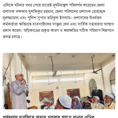
​এদিকে ঘটনার খবর পেয়ে রাতেই দুর্ঘটনাস্থল পরিদর্শন করেছেন জেলা
প্রশাসক খন্দকার মুশফিকুর রহমান, জেলা পরিষদের প্রশাসক মোহাম্মদ
নুরুজ্জামান এবং পুলিশ সুপার তরিকুল ইসলাম। প্রশাসনের ঊর্ধ্বতন
কর্মকর্তারা ক্ষতিগ্রস্ত ব্যবসায়ীদের সান্ত্বনা দেন এবং সার্বিক সহায়তার আশ্বাস
প্রদান করেন। অগ্নিকাণ্ডের প্রকৃত কারণ ও ক্ষয়ক্ষতির সঠিক পরিমাণ নিরূপণে
তদন্ত চলছে।
পূর্বধলায় মসজিদে জুমার খুতবার আগে থানার ওসির