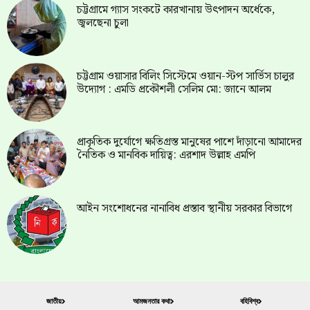
চট্টগ্রামে গ্যাস সংকটে কারখানায় উৎপাদন অর্ধেকে,
জ্বলছেনা চুলা
চট্টগ্রাম ওয়াসার বিলিং সিস্টেমে ওয়ান-স্টপ সার্ভিস চালুর
উদ্যোগ : এমডি প্রকৌশলী সেলিম মো: জানে আলম
প্রাকৃতিক দুর্যোগে ক্ষতিগ্রস্ত মানুষের পাশে দাঁড়ানো আমাদের
নৈতিক ও মানবিক দায়িত্ব: এরশাদ উল্লাহ এমপি
আইন সংশোধনের নানাবিধ প্রস্তাব স্থানীয় সরকার বিভাগে
জাতীয়
আমজনতার কথা
বহিবিশ্ব