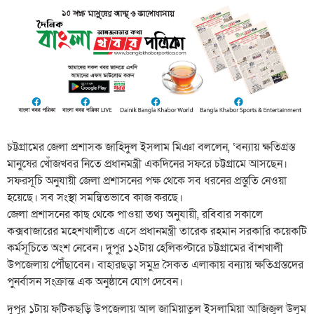
চট্টগ্রামের জেলা প্রশাসক জাহিদুল ইসলাম মিঞা বললেন, ‘বন্যায় ক্ষতিগ্রস্ত
মানুষের খোঁজখবর নিতে প্রধানমন্ত্রী একদিনের সফরে চট্টগ্রামে আসছেন।
সফরসূচি অনুযায়ী জেলা প্রশাসনের পক্ষ থেকে সব ধরনের প্রস্তুতি নেওয়া
হয়েছে। সব সংস্থা সমন্বিতভাবে কাজ করছে।
জেলা প্রশাসনের কাছ থেকে পাওয়া তথ্য অনুযায়ী, রবিবার সকালে
কক্সবাজারের মহেশখালীতে এসে প্রধানমন্ত্রী তারেক রহমান সরকারি কয়েকটি
কর্মসূচিতে অংশ নেবেন। দুপুর ১২টায় হেলিকপ্টারে চট্টগ্রামের বাঁশখালী
উপজেলায় পৌঁছাবেন। বাহারছড়া সমুদ্র সৈকত এলাকায় বন্যায় ক্ষতিগ্রস্তদের
পুনর্বাসন সংক্রান্ত এক অনুষ্ঠানে যোগ দেবেন।
দুপুর ১টায় ফটিকছড়ি উপজেলায় আল জামিয়াতুল ইসলামিয়া আজিজুল উলুম