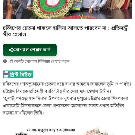
চব্বিশের চেতনা থাকলে হাসিনা আসতে পারবেন না : প্রতিমন্ত্রী
মীর হেলাল
সোশ্যাল শেয়ার কার্ড
এই কার্ডটি সোশ্যাল মিডিয়ায় শেয়ার করুন
চব্বিশের গণঅভ্যুত্থানের চেতনা ধরে রাখার আহ্বান জানালেন ভূমি ও পার্বত্য
চট্টগ্রাম বিষয়ক প্রতিমন্ত্রী ব্যারিস্টার মীর মোহাম্মদ হেলাল উদ্দীন।
‘জুলাই গণঅভ্যুত্থান দিবস’ উপলক্ষে বুধবার দুপুরে চট্টগ্রাম জেলা শিল্পকলা
একাডেমি মিলনায়তনে জেলা প্রশাসনের আলোচনা সভায় প্রধান অতিথির
বক্তব্য রাখছিলেন তিনি।