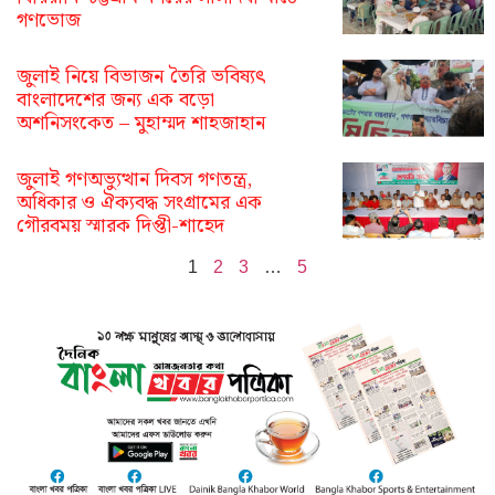
গণভোজ
জুলাই নিয়ে বিভাজন তৈরি ভবিষ্যৎ
বাংলাদেশের জন্য এক বড়ো
অশনিসংকেত – মুহাম্মদ শাহজাহান
জুলাই গণঅভ্যুত্থান দিবস গণতন্ত্র,
অধিকার ও ঐক্যবদ্ধ সংগ্রামের এক
গৌরবময় স্মারক দিপ্তী-শাহেদ
1
2
3
…
5