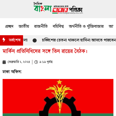
প্রচ্ছদ
জাতীয়
রাজনীতি
বহিবিশ্ব
অর্থনীতি ও পুঁজিবাজার
আমজ
বাড়িতে হামলা
সর্বশেষ
চব্বিশের চেতনা থাকলে হাসিনা আসতে পারবেন না : প্র
মার্কিন প্রতিনিধিদের সঙ্গে তিন রায়ের বৈঠক।
ফেব্রুয়ারি ২, ২০২৪
৯:১৯ পূর্বাহ্ণ
ঢাকা অফিস: