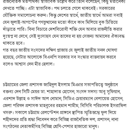
রাজনৈতিক মতপার্থক্য স্বাভাবিক উল্লেখ করে তিনি বলেছেন, কিছু মতানৈক্য
দেখতে পাচ্ছি। এটা স্বাভাবিক। পথ চলতে গেলে থাকবেই। সরকারের
যৌক্তিক সমালোচনা করুন। কিন্তু দেশের স্বার্থে, জাতীয় স্বার্থে আমরা সবাই
যেন জুলাই-আগস্টের গণভুত্থানের মতো কাঁধে কাধ মিলিয়ে বুক চিতিয়ে
দাঁড়াতে পারি। বিনা বিচারে দেশবিরোধী শক্তি যেন আবার রাজনীতি করার
দুঃস্বপ্ন না দেখে, সেই দুঃসাহস যেন তাদের না হয় সেজন্য আমাদের ঐক্যবদ্ধ
থাকতে হবে।
গত বছর জাতীয় সংসদের দক্ষিণ প্লাজায় যে জুলাই জাতীয় সনদ ঘোষণা
হয়েছে, সেটার আলোকে বিএনপি সরকার সব সংস্কার বাস্তবায়ন করবে
বলেও আশ্বাস দেন মীর হেলাল।
চট্টগ্রামের জেলা প্রশাসক জাহিদুল ইসলাম মিঞার সভাপতিত্বে অনুষ্ঠানে
বক্তব্য দেন সিটি মেয়র ডা. শাহাদাত হোসেন, সংসদ সদস্য আবু সুফিয়ান,
এরশাদ উল্লাহ ও সাঈদ আল নোমান, সিডিএ চেয়ারম্যান বেলায়েত হোসেন,
জেলা পরিষদ প্রশাসক মাহবুবের রহমান শামীম, বিসিবি পরিচালক ইসরাফিল
খসরু। সকালে চট্টগ্রাম রেলস্টেশন প্রাঙ্গনে স্থাপিত স্মৃতিস্তম্ভে ফুল দিয়ে
শহীদদের প্রতি শ্রদ্ধা নিবেদন করে বিভিন্ন রাজনৈতিক দল, প্রশাসন, নানা
সংগঠনের নেতাকর্মীসহ বিভিন্ন শ্রেণি-পেশার হাজারো মানুষ।