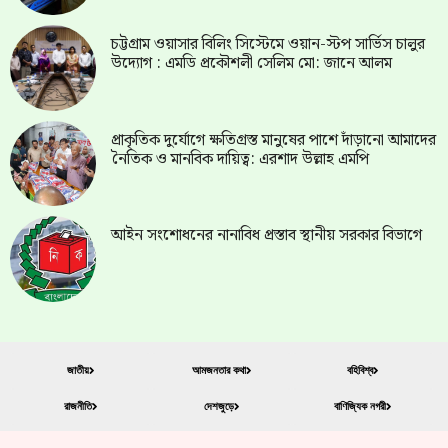
চট্টগ্রাম ওয়াসার বিলিং সিস্টেমে ওয়ান-স্টপ সার্ভিস চালুর
উদ্যোগ : এমডি প্রকৌশলী সেলিম মো: জানে আলম
প্রাকৃতিক দুর্যোগে ক্ষতিগ্রস্ত মানুষের পাশে দাঁড়ানো আমাদের
নৈতিক ও মানবিক দায়িত্ব: এরশাদ উল্লাহ এমপি
আইন সংশোধনের নানাবিধ প্রস্তাব স্থানীয় সরকার বিভাগে
জাতীয়
আমজনতার কথা
বহিবিশ্ব
রাজনীতি
দেশজুড়ে
বাণিজ্যিক নগরী