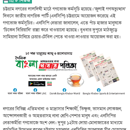
চট্টগ্রাম নগরের লালদিঘী মাঠে গণভোজ কর্মসূচি হয়েছে।‘জুলাই গণঅভ্যুত্থান’
দিবসে জাতীয় নাগরিক পার্টি (এনসিপি) চট্টগ্রামে আয়োজন করেছে এই
গণভোজ কর্মসূচির। এনসিপি নেতারা জানালেন, এতে পাঁচ হাজার মানুষকে
‘চিকেন বিরিয়ানি’ রান্না করে খাওয়ানো হয়েছে। বুধবার দুপুরে মাঠজুড়ে
সামিয়ানা টানিয়ে চেয়ার-টেবিল পেতে খাওয়া-দাওয়ার আয়োজন করা হয়।
নগরের বিভিন্ন এতিমখানা ও মাদ্রাসার শিক্ষার্থী, ভিক্ষুক, ভাসমান লোকজন,
আন্দোলনকারী ও আহতরাসহ নানা শ্রেণি-পেশার মানুষ এবং এনসিপির
নেতাকর্মীরা গণভোজে অংশ নেন। দুপুর ১২টায় দোয়া-মোনাজাতের মাধ্যমে
কর্মসূচির উদ্বোধন করেন চট্টগ্রাম মহানগর এনসিপির আহ্বায়ক মীর মোহাম্মদ