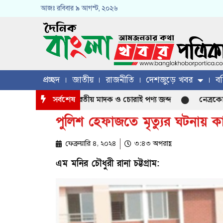
আজঃ
রবিবার
৯ আগস্ট, ২০২৬
প্রচ্ছদ
জাতীয়
রাজনীতি
দেশজুড়ে খবর
বহ
ন্তে পৃথক অভিযান ভারতীয় মাদক ও চোরাই পণ্য জব্দ
সর্বশেষ
নেত্রকোণা বড়ব
পুলিশ হেফাজতে মৃত্যুর ঘটনায় ক
ফেব্রুয়ারি ৪, ২০২৪
৩:৪৩ অপরাহ্ণ
এম মনির চৌধুরী রানা চট্টগ্রাম: