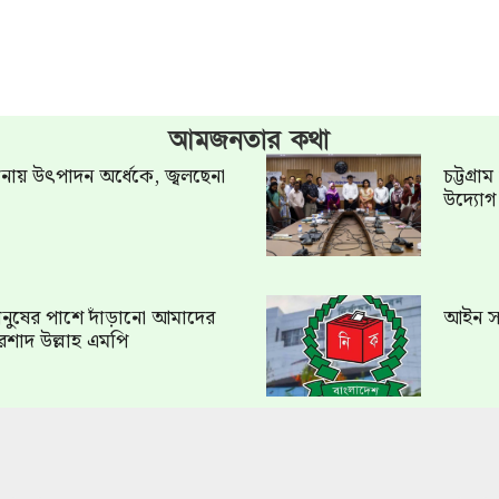
আমজনতার কথা
খানায় উৎপাদন অর্ধেকে, জ্বলছেনা
চট্টগ্র
উদ্যো
ত মানুষের পাশে দাঁড়ানো আমাদের
আইন সং
রশাদ উল্লাহ এমপি