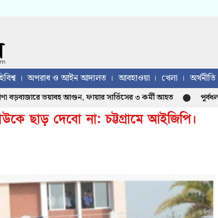
িবিশ্ব
অপরাধ ও আইন আদালত
আবহাওয়া
খেলা
অর্থনীতি
াজারে ভয়াবহ আগুন, ফায়ার সার্ভিসের ৩ কর্মী আহত
পূর্বধলায় মস
াউকে ছাড় দেবো না: চট্টগ্রামে আইজিপি।