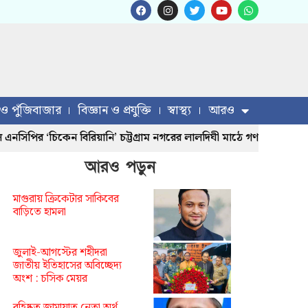
 ও পুঁজিবাজার
বিজ্ঞান ও প্রযুক্তি
স্বাস্থ্য
আরও
ির ‘চিকেন বিরিয়ানি’ চট্টগ্রাম নগরের লালদিঘী মাঠে গণভোজ
জুলা
আরও পড়ুন
মাগুরায় ক্রিকেটার সাকিবের
বাড়িতে হামলা
জুলাই-আগস্টের শহীদরা
জাতীয় ইতিহাসের অবিচ্ছেদ্য
অংশ : চসিক মেয়র
বহিষ্কৃত জামায়াত নেতা অর্থ