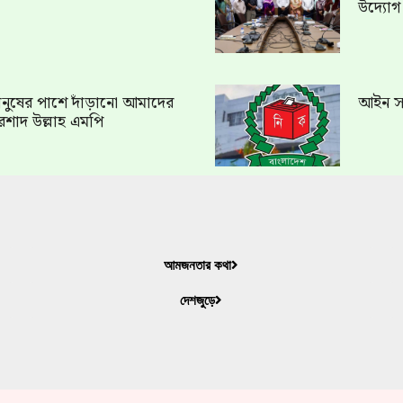
উদ্যো
ত মানুষের পাশে দাঁড়ানো আমাদের
আইন সং
রশাদ উল্লাহ এমপি
আমজনতার কথা
দেশজুড়ে