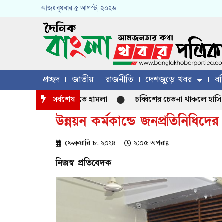
আজঃ
বুধবার
৫ আগস্ট, ২০২৬
প্রচ্ছদ
জাতীয়
রাজনীতি
দেশজুড়ে খবর
বহ
েটার সাকিবের বাড়িতে হামলা
সর্বশেষ
চব্বিশের চেতনা থাকলে হাসিনা আসতে প
উন্নয়ন কর্মকান্ডে জনপ্রতিনিধিদের প
ফেব্রুয়ারি ৮, ২০২৪
২:০৫ অপরাহ্ণ
নিজস্ব প্রতিবেদক