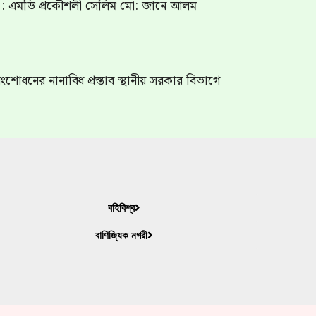
গ : এমডি প্রকৌশলী সেলিম মো: জানে আলম
শোধনের নানাবিধ প্রস্তাব স্থানীয় সরকার বিভাগে
বহিবিশ্ব
বাণিজ্যিক নগরী