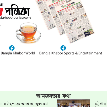
আমজনতার কথা
খানায় উৎপাদন অর্ধেকে, জ্বলছেনা
চট্টগ্র