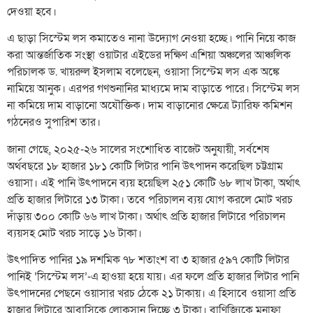
দেওয়া হবে।
এ ছাড়া সিস্টেম লস কমাতেও নানা উদ্যোগ নেওয়া হচ্ছে। পানি নিয়ে কাজ
করা আন্তর্জাতিক সংস্থা ওয়াটার এইডের দক্ষিণ এশিয়া অঞ্চলের আঞ্চলিক
পরিচালক ড. খায়রুল ইসলাম বলেছেন, ওয়াসা সিস্টেম লস এক অঙ্কে
নামিয়ে আনুক। এরপর গণশুনানির মাধ্যমে দাম বাড়াতে পারে। সিস্টেম লস
না কমিয়ে দাম বাড়ানো অযৌক্তিক। দাম বাড়ানোর ক্ষেত্রে ট্যারিফ কমিশন
গঠনেরও সুপারিশ তার।
জানা গেছে, ২০২৫-২৬ সালের সংশোধিত বাজেট অনুযায়ী, সর্বশেষ
অর্থবছরে ১৮ হাজার ১৮১ কোটি লিটার পানি উৎপাদন করেছিল চট্টগ্রাম
ওয়াসা। এই পানি উৎপাদনে ব্যয় হয়েছিল ২৫১ কোটি ৬৮ লাখ টাকা, অর্থাৎ
প্রতি হাজার লিটারে ১৩ টাকা। তবে পরিচালন ব্যয় যোগ করলে মোট খরচ
দাঁড়ায় ৩০০ কোটি ৬৬ লাখ টাকা। অর্থাৎ প্রতি হাজার লিটারে পরিচালন
ব্যয়সহ মোট খরচ সাড়ে ১৬ টাকা।
উৎপাদিত পানির ১৯ দশমিক ৭৮ শতাংশ বা ৩ হাজার ৫৯৭ কোটি লিটার
পানিই ‘সিস্টেম লস’-এ হাওয়া হয়ে যায়। এর ফলে প্রতি হাজার লিটার পানি
উৎপাদনের পেছনে ওয়াসার খরচ ঠেকে ২১ টাকায়। এ হিসাবে ওয়াসা প্রতি
হাজার লিটারে আবাসিকে লোকসান দিচ্ছে ৩ টাকা। বাণিজ্যিকে মুনাফা