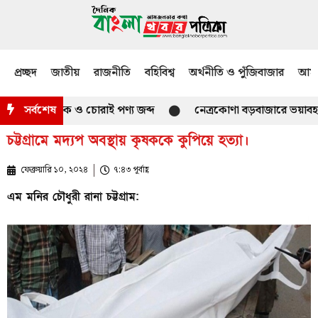
প্রচ্ছদ
জাতীয়
রাজনীতি
বহিবিশ্ব
অর্থনীতি ও পুঁজিবাজার
আমজ
রতীয় মাদক ও চোরাই পণ্য জব্দ
সর্বশেষ
নেত্রকোণা বড়বাজারে ভয়াবহ আগুন, 
চট্টগ্রামে মদ্যপ অবস্থায় কৃষককে কুপিয়ে হত্যা।
ফেব্রুয়ারি ১০, ২০২৪
৭:৪৩ পূর্বাহ্ণ
এম মনির চৌধুরী রানা চট্টগ্রাম: