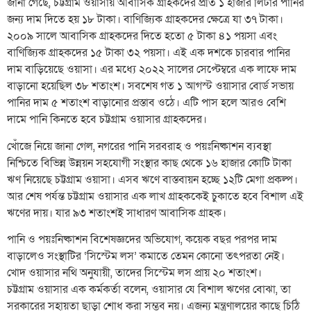
জানা গেছে, চট্টগ্রাম ওয়াসায় আবাসিক গ্রাহকদের প্রতি ১ হাজার লিটার পানির
জন্য দাম দিতে হয় ১৮ টাকা। বাণিজ্যিক গ্রাহকদের ক্ষেত্রে যা ৩৭ টাকা।
২০০৯ সালে আবাসিক গ্রাহকদের দিতে হতো ৫ টাকা ৪১ পয়সা এবং
বাণিজ্যিক গ্রাহকদের ১৫ টাকা ৩২ পয়সা। এই এক দশকে চারবার পানির
দাম বাড়িয়েছে ওয়াসা। এর মধ্যে ২০২২ সালের সেপ্টেম্বরে এক লাফে দাম
বাড়ানো হয়েছিল ৩৮ শতাংশ। সবশেষ গত ১ আগস্ট ওয়াসার বোর্ড সভায়
পানির দাম ৫ শতাংশ বাড়ানোর প্রস্তাব ওঠে। এটি পাস হলে আরও বেশি
দামে পানি কিনতে হবে চট্টগ্রাম ওয়াসার গ্রাহকদের।
খোঁজে নিয়ে জানা গেল, নগরের পানি সরবরাহ ও পয়ঃনিষ্কাশন ব্যবস্থা
নিশ্চিতে বিভিন্ন উন্নয়ন সহযোগী সংস্থার কাছ থেকে ১৬ হাজার কোটি টাকা
ঋণ নিয়েছে চট্টগ্রাম ওয়াসা। এসব ঋণে বাস্তবায়ন হচ্ছে ১২টি মেগা প্রকল্প।
আর শেষ পর্যন্ত চট্টগ্রাম ওয়াসার এক লাখ গ্রাহককেই চুকাতে হবে বিশাল এই
ঋণের দায়। যার ৯৩ শতাংশই সাধারণ আবাসিক গ্রাহক।
পানি ও পয়ঃনিষ্কাশন বিশেষজ্ঞদের অভিযোগ, কয়েক বছর পরপর দাম
বাড়ালেও সংস্থাটির ‘সিস্টেম লস’ কমাতে তেমন কোনো তৎপরতা নেই।
খোদ ওয়াসার নথি অনুযায়ী, তাদের সিস্টেম লস প্রায় ২০ শতাংশ।
চট্টগ্রাম ওয়াসার এক কর্মকর্তা বলেন, ওয়াসার যে বিশাল ঋণের বোঝা, তা
সরকারের সহায়তা ছাড়া শোধ করা সম্ভব নয়। এজন্য মন্ত্রণালয়ের কাছে চিঠি