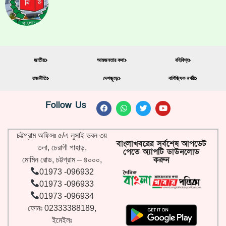
জাতীয়
আমজনতার কথা
বহিবিশ্ব
রাজনীতি
দেশজুড়ে
বাণিজ্যিক নগরী
Follow Us
চট্টগ্রাম অফিসঃ ৫/এ লুসাই ভবন ৩য়
বাংলাখবরের সর্বশেষ আপডেট
তলা, চেরাগী পাহাড়,
পেতে অ্যাপটি ডাউনলোড
করুন
মোমিন রোড, চট্টগ্রাম – ৪০০০,
01973 -096932
01973 -096933
01973 -096934
ফোনঃ 02333388189,
ইমেইলঃ