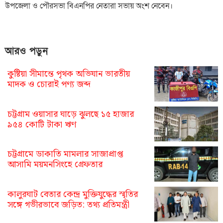
উপজেলা ও পৌরসভা বিএনপির নেতারা সভায় অংশ নেবেন।
আরও পড়ুন
কুষ্টিয়া সীমান্তে পৃথক অভিযান ভারতীয়
মাদক ও চোরাই পণ্য জব্দ
চট্টগ্রাম ওয়াসার ঘাড়ে ঝুলছে ১৫ হাজার
৯৫৪ কোটি টাকা ঋণ
চট্টগ্রামে ডাকাতি মামলার সাজাপ্রাপ্ত
আসামি ময়মনসিংহে গ্রেফতার
কালুরঘাট বেতার কেন্দ্র মুক্তিযুদ্ধের স্মৃতির
সঙ্গে গভীরভাবে জড়িত: তথ্য প্রতিমন্ত্রী