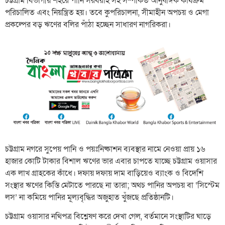
চট্টগ্রাম বিভাগীয় শহরে পানি সরবরাহ সহ সম্পর্কিত আনুষঙ্গিক কার্যক্রম
পরিচালিত এবং নিয়ন্ত্রিত হয়। তবে কুপরিচালনা, সীমাহীন অপচয় ও মেগা
প্রকল্পের বড় ঋণের বলির পাঁঠা হচ্ছেন সাধারণ নাগরিকরা।
চট্টগ্রাম নগরে সুপেয় পানি ও পয়ঃনিষ্কাশন ব্যবস্থার নামে নেওয়া প্রায় ১৬
হাজার কোটি টাকার বিশাল ঋণের ভার এবার চাপতে যাচ্ছে চট্টগ্রাম ওয়াসার
এক লাখ গ্রাহকের কাঁধে। দফায় দফায় দাম বাড়িয়েও ব্যাংক ও বিদেশি
সংস্থার ঋণের কিস্তি মেটাতে পারছে না তারা; অথচ পানির অপচয় বা ‘সিস্টেম
লস’ না কমিয়ে পানির মূল্যবৃদ্ধির অজুহাত খুঁজছে প্রতিষ্ঠানটি।
চট্টগ্রাম ওয়াসার নথিপত্র বিশ্লেষণ করে দেখা গেল, বর্তমানে সংস্থাটির ঘাড়ে