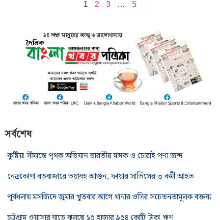
1
2
3
…
5
সর্বশেষ
কুষ্টিয়া সীমান্তে পৃথক অভিযান ভারতীয় মাদক ও চোরাই পণ্য জব্দ
নেত্রকোণা বড়বাজারে ভয়াবহ আগুন, ফায়ার সার্ভিসের ৩ কর্মী আহত
পূর্বধলায় মসজিদে জুমার খুতবার আগে থানার ওসির সচেতনতামূলক বক্তব্য
চট্টগ্রাম ওয়াসার ঘাড়ে ঝুলছে ১৫ হাজার ৯৫৪ কোটি টাকা ঋণ