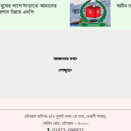
ত মানুষের পাশে দাঁড়ানো আমাদের
আইন সং
রশাদ উল্লাহ এমপি
আমজনতার কথা
দেশজুড়ে
চট্টগ্রাম অফিসঃ ৫/এ লুসাই ভবন ৩য় তলা, চেরাগী পাহাড়,
মোমিন রোড, চট্টগ্রাম – ৪০০০,
01973 -096932