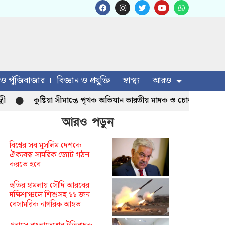
 ও পুঁজিবাজার
বিজ্ঞান ও প্রযুক্তি
স্বাস্থ্য
আরও
কুষ্টিয়া সীমান্তে পৃথক অভিযান ভারতীয় মাদক ও চোরাই পণ্য জব্দ
আরও পড়ুন
বিশ্বের সব মুসলিম দেশকে
ঐক্যবদ্ধ সামরিক জোট গঠন
করতে হবে
হুতির হামলায় সৌদি আরবের
দক্ষিণাঞ্চলে শিশুসহ ১১ জন
বেসামরিক নাগরিক আহত