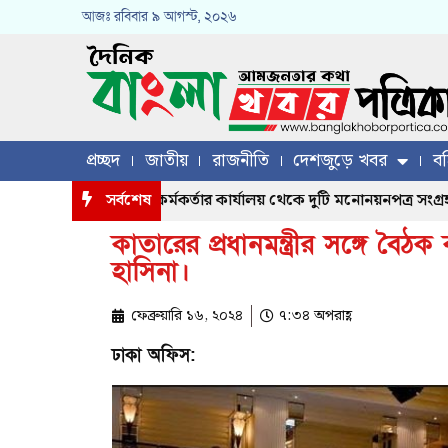
আজঃ
রবিবার
৯ আগস্ট, ২০২৬
প্রচ্ছদ
জাতীয়
রাজনীতি
দেশজুড়ে খবর
বহ
ির্বাচনের জন্য রিটার্নিং কর্মকর্তার কার্যালয় থেকে দুটি মনোনয়নপত্র সংগ্রহ কর
সর্বশেষ
কাতারের প্রধানমন্ত্রীর সঙ্গে বৈঠক
হাসিনা।
ফেব্রুয়ারি ১৬, ২০২৪
৭:৩৪ অপরাহ্ণ
ঢাকা অফিস: