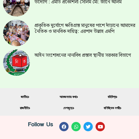
উদ্যোগ : এমডি প্রকৌশলী সেলিম মো: জানে আলম
প্রাকৃতিক দুর্যোগে ক্ষতিগ্রস্ত মানুষের পাশে দাঁড়ানো আমাদের
নৈতিক ও মানবিক দায়িত্ব: এরশাদ উল্লাহ এমপি
আইন সংশোধনের নানাবিধ প্রস্তাব স্থানীয় সরকার বিভাগে
জাতীয়
আমজনতার কথা
বহিবিশ্ব
রাজনীতি
দেশজুড়ে
বাণিজ্যিক নগরী
Follow Us