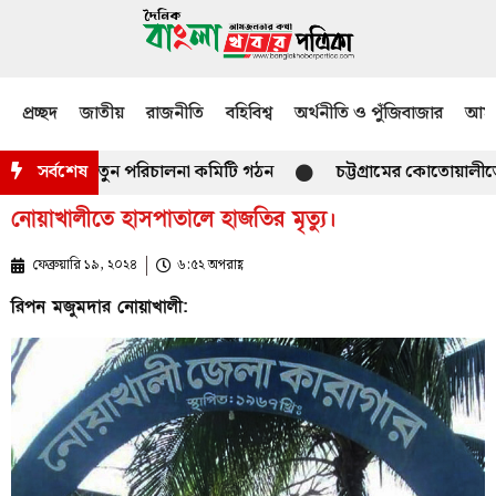
প্রচ্ছদ
জাতীয়
রাজনীতি
বহিবিশ্ব
অর্থনীতি ও পুঁজিবাজার
আমজ
ী মাদ্রাসা নতুন পরিচালনা কমিটি গঠন
সর্বশেষ
চট্টগ্রামের কোতোয়ালীতে ১৯ 
নোয়াখালীতে হাসপাতালে হাজতির মৃত্যু।
ফেব্রুয়ারি ১৯, ২০২৪
৬:৫২ অপরাহ্ণ
রিপন মজুমদার নোয়াখালী: