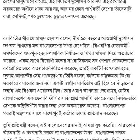
দেশের মানুষ মনে করেছে এই নির্যাতন দুঃশাসন আর নয়, এই স্বৈরাচারী
সরকারের অধীনে থাকা আর নয়, আর নয় কোন পার্শ্ববর্তী দেশের তাঁবেদারি
করা, সেদিনই গণঅভ্যুত্থানের চূড়ান্ত ফলাফল এসেছে।
ব্যারিস্টার মীর মোহাম্মদ হেলাল বলেন, দীর্ঘ ১৫ বছরের আওয়ামী দুঃশাসন
জগদ্দল পাথরের মত বাংলাদেশের উপর চেপেছিল। বিএনপির নেতাকর্মী-
সমর্থকদের গুম-খুন-হত্যা-পাশবিক নির্যাতন ও মিথ্যা মামলা দিয়ে অত্যাচার
করেছে। একই সাথে বিরোধী মতের সাংবাদিকসহ সব পেশার লোকদেরকে
বর্বরোচিতভাবে অত্যাচার-নির্যাতন করেছে, তারই একটি বিস্ফোরণ হচ্ছে
জুলাই-আগস্টের সেই গণঅভ্যুত্থান।তিনি বলেন, কাউকে রাষ্ট্রক্ষমতা কিংবা
সরকারে বসানোর জন্য নয়। একটি স্বাধীন সার্বভৌম রাষ্ট্র হিসেবে দাঁড়ানোর
জন্যই এই বিপ্লবটা প্রয়োজন ছিল। তার প্রমাণ আপনারা দেখেছেন, যেদিন
বাংলাদেশের এক ফেরারি ফাঁসির সাজাপ্রাপ্ত আসামি ভারতে বসে নির্লজ্জভাবে
দেশকে অস্থিতিশীল করার জন্য প্রেস কনফারেন্স করেছে। বাংলাদেশের
পররাষ্ট্র মন্ত্রণালয় সাথে সাথে খুবই কঠোর ভাষায় প্রতিবাদ করেছে।
ভূমি প্রতিমন্ত্রী বলেন, এই বাংলাদেশের জন্যই আমরা যুদ্ধ করেছি। আর কোন
তাঁবেদারি ও খবরদারি চলবে না বাংলাদেশের উপর। বাংলাদেশ চলবে