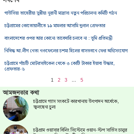
সর্বশেষ
গাউসিয়া তাহেরীয়া সুন্নীয়া নূরানী মাদ্রাসা নতুন পরিচালনা কমিটি গঠন
চট্টগ্রামের কোতোয়ালীতে ১৯ মামলার আসামি দুলাল গ্রেফতার
বাংলাদেশের ওপর আর কোনো তাবেদারি চলবে না : ভূমি প্রতিমন্ত্রী
নিষিদ্ধ আ.লীগ নেতা নওফেলের চশমা হিলের বাসভবনে ফের অগ্নিসংযোগ
চট্টগ্রামে পাঁচটি মোটরসাইকেল থেকে ৩ কোটি টাকার ইয়াবা উদ্ধার,
গ্রেফতার-৬
1
2
3
…
5
আমজনতার কথা
চট্টগ্রামে গ্যাস সংকটে কারখানায় উৎপাদন অর্ধেকে,
জ্বলছেনা চুলা
চট্টগ্রাম ওয়াসার বিলিং সিস্টেমে ওয়ান-স্টপ সার্ভিস চালুর