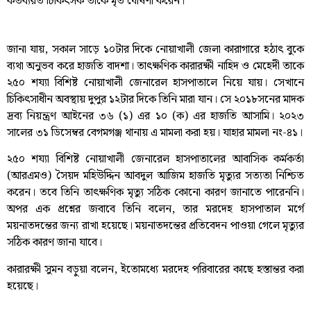
কর্তব্যরত চিকিৎসক তাকে মৃত ঘোষণা করেন।
জানা যায়, সকাল সাড়ে ১০টার দিকে নোয়াখালী জেলা কারাগারে হঠাৎ বুকে
ব্যথা অনুভব করে হাজতি বাদশা। তাৎক্ষণিক কারারক্ষী নাহিদ ও মেহেদী তাকে
২৫০ শয্যা বিশিষ্ট নোয়াখালী জেনারেল হাসপাতালে নিয়ে যায়। সেখানে
চিকিৎসাধীন অবস্থায় দুপুর ১২টার দিকে তিনি মারা যান। সে ২০১৮সনের মাদক
দ্রব্য নিয়ন্ত্রণ আইনের ৩৬ (১) এর ১০ (ক) এর হাজতি আসামি। ২০২৩
সালের ৩১ ডিসেম্বর বেগমগঞ্জ থানায় এ মামলা করা হয়। যাহার মামলা নং-৪১।
২৫০ শয্যা বিশিষ্ট নোয়াখালী জেনারেল হাসপাতালের আবাসিক কর্মকর্তা
(আরএমও) সৈয়দ মহিউদ্দিন আবদুল আজিম হাজতি মৃত্যুর সত্যতা নিশ্চিত
করেন। তবে তিনি তাৎক্ষণিক মৃত্যু সঠিক কোনো কারণ জানাতে পারেননি।
অপর এক প্রশ্নের জবাবে তিনি বলেন, তার মরদেহ হাসপাতাল মর্গে
ময়নাতদন্তের জন্য রাখা হয়েছে। ময়নাতদন্তের প্রতিবেদন পাওয়া গেলে মৃত্যুর
সঠিক কারণ জানা যাবে।
কারারক্ষী সুমন বড়ুয়া বলেন, ইতোমধ্যে মরদেহ পরিবারের কাছে হস্তান্তর করা
হয়েছে।