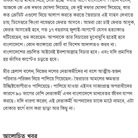
একটা নীতি মাথায় নিয়ে, সেটা হচ্ছে ‘সবার আগে বাংলাদেশ’। তিনি বলেন,
আজকে কে এক দফার ঘোষণা দিয়েছে, কে দুই দফার ঘোষণা দিয়েছে, কার
কত ক্রেডিট এগুলো নিয়ে আলাপ করতে করতে স্বৈরাচার এই সাহস দেখাতে
চায়, ডিসেম্বরে কিংবা নভেম্বরে ফেরত আসবে। আমরা তো চাই ফেরত আসুক,
ফেরত আসতেই হবে, গত ১৭ বছরসহ জুলাই-আগস্টে যেসব হত্যাকাণ্ড
ঘটিয়েছেন, গুম করেছেন- আপনাকে তার বিচারের মুখোমুখি হতেই হবে
বাংলাদেশে। কোন ক্যাঙ্গারো কোর্ট বা বিশেষ আদালতও করব না।
বাংলাদেশের প্রচলিত আইনেই ইনশাআল্লাহ বিচার হবে। এবং যদি প্রমাণিত
হয় ফাঁসির কাস্টেও চড়তে হবে।
মীর হেলাল বলেন, নিজের দলের নেতাকর্মীদের না বলে আত্মীয়-স্বজন
পরিবার-পরিজন নিয়ে পালিয়ে গিয়েছেন। স্বৈরাচার আমলের ক্ষমতার
উচ্ছিষ্টভোগীরাও পালিয়েছে। পালিয়ে যাওয়া এইসব সাজাপ্রাপ্ত অপরাধীদের
কারণে ৯০ ভাগের বেশি নেতাকর্মী এখন বাংলাদেশে মানবেতর জীবন যাপন
করছে। যদি ধারণা করেন, এই নেতাকর্মী আপনাদের ডাকে মাঠে নামবে, এটা
বোকার স্বর্গে বাস করা ছাড়া আর কিছু না।
আলোচিত খবর