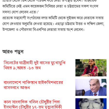
প্রতিটি থেকে তিন থেকে পাঁচজন করে নেতা উপস্থিত হবেন। আহ্বায়ক
কমিটিতে নেই এমন কয়েকজন সিনিয়র নেতা ও চট্টগ্রামের সকল সংসদ
সদস্য যোগ দেবেন এতে।’
প্রত্যেক সহযোগী সংগঠনের নগর কমিটি থেকে দুইজন করে নেতাকে সভায়
যোগ দেওয়ার অনুমতি দেওয়া হয়েছে। এছাড়া চট্টগ্রাম উত্তর ও দক্ষিণ জেলা,
উপজেলা ও পৌরসভা বিএনপির নেতারা সভায় অংশ নেবেন।
আরও পড়ুন
সিলেটের যাত্রীবাহী দুই বাসের মুখোমুখি
নিহত ৯,আহত -১৩ জন
বাংলাদেশে পাকিস্তান হাইকমিশনারের
বাসভবনে আগুন
কাল সাংবাদিক খলিল চৌধুরীর পিতা
ইসমাঈল চৌধুরীর ১৭-তম মৃত্যুবার্ষিকী