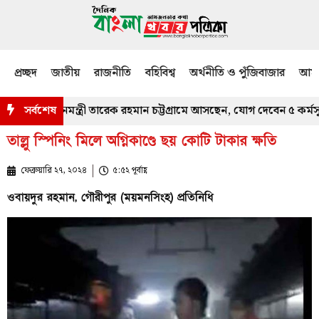
প্রচ্ছদ
জাতীয়
রাজনীতি
বহিবিশ্ব
অর্থনীতি ও পুঁজিবাজার
আমজ
নিতে প্রধানমন্ত্রী তারেক রহমান চট্টগ্রামে আসছেন, যোগ দেবেন ৫ কর্মসূচিতে
সর্বশেষ
তাল্লু স্পিনিং মিলে অগ্নিকাণ্ডে ছয় কোটি টাকার ক্ষতি
ফেব্রুয়ারি ২৭, ২০২৪
৫:৫২ পূর্বাহ্ণ
ওবায়দুর রহমান, গৌরীপুর (ময়মনসিংহ) প্রতিনিধি