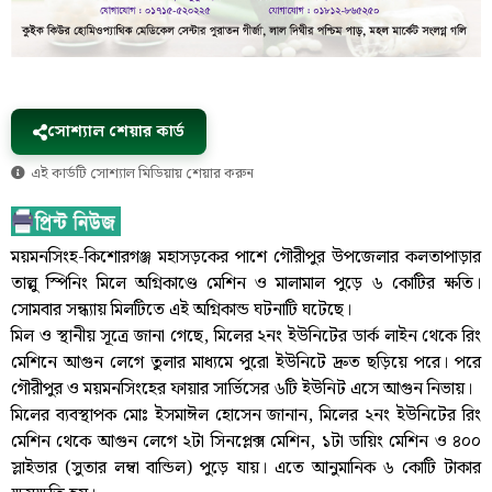
সোশ্যাল শেয়ার কার্ড
এই কার্ডটি সোশ্যাল মিডিয়ায় শেয়ার করুন
ময়মনসিংহ-কিশোরগঞ্জ মহাসড়কের পাশে গৌরীপুর উপজেলার কলতাপাড়ার
তাল্লু স্পিনিং মিলে অগ্নিকাণ্ডে মেশিন ও মালামাল পুড়ে ৬ কোটির ক্ষতি।
সোমবার সন্ধ্যায় মিলটিতে এই অগ্নিকান্ড ঘটনাটি ঘটেছে।
মিল ও স্থানীয় সূত্রে জানা গেছে, মিলের ২নং ইউনিটের ডার্ক লাইন থেকে রিং
মেশিনে আগুন লেগে তুলার মাধ্যমে পুরো ইউনিটে দ্রুত ছড়িয়ে পরে। পরে
গৌরীপুর ও ময়মনসিংহের ফায়ার সার্ভিসের ৬টি ইউনিট এসে আগুন নিভায়।
মিলের ব্যবস্থাপক মোঃ ইসমাঈল হোসেন জানান, মিলের ২নং ইউনিটের রিং
মেশিন থেকে আগুন লেগে ২টা সিনপ্লেক্স মেশিন, ১টা ডায়িং মেশিন ও ৪০০
স্লাইভার (সুতার লম্বা বান্ডিল) পুড়ে যায়। এতে আনুমানিক ৬ কোটি টাকার