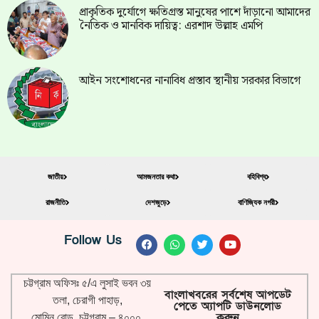
প্রাকৃতিক দুর্যোগে ক্ষতিগ্রস্ত মানুষের পাশে দাঁড়ানো আমাদের
নৈতিক ও মানবিক দায়িত্ব: এরশাদ উল্লাহ এমপি
আইন সংশোধনের নানাবিধ প্রস্তাব স্থানীয় সরকার বিভাগে
জাতীয়
আমজনতার কথা
বহিবিশ্ব
রাজনীতি
দেশজুড়ে
বাণিজ্যিক নগরী
Follow Us
চট্টগ্রাম অফিসঃ ৫/এ লুসাই ভবন ৩য়
বাংলাখবরের সর্বশেষ আপডেট
তলা, চেরাগী পাহাড়,
পেতে অ্যাপটি ডাউনলোড
করুন
মোমিন রোড, চট্টগ্রাম – ৪০০০,