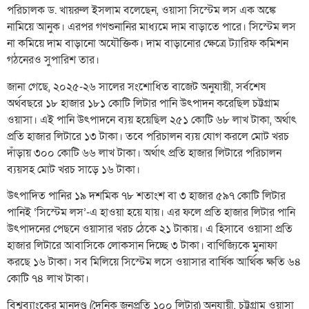
পরিচালক ড. খায়রুল ইসলাম বলেছেন, ওয়াসা সিস্টেম লস এক অঙ্কে
নামিয়ে আনুক। এরপর গণশুনানির মাধ্যমে দাম বাড়াতে পারে। সিস্টেম লস
না কমিয়ে দাম বাড়ানো অযৌক্তিক। দাম বাড়ানোর ক্ষেত্রে ট্যারিফ কমিশন
গঠনেরও সুপারিশ তার।
জানা গেছে, ২০২৫-২৬ সালের সংশোধিত বাজেট অনুযায়ী, সর্বশেষ
অর্থবছরে ১৮ হাজার ১৮১ কোটি লিটার পানি উৎপাদন করেছিল চট্টগ্রাম
ওয়াসা। এই পানি উৎপাদনে ব্যয় হয়েছিল ২৫১ কোটি ৬৮ লাখ টাকা, অর্থাৎ
প্রতি হাজার লিটারে ১৩ টাকা। তবে পরিচালন ব্যয় যোগ করলে মোট খরচ
দাঁড়ায় ৩০০ কোটি ৬৬ লাখ টাকা। অর্থাৎ প্রতি হাজার লিটারে পরিচালন
ব্যয়সহ মোট খরচ সাড়ে ১৬ টাকা।
উৎপাদিত পানির ১৯ দশমিক ৭৮ শতাংশ বা ৩ হাজার ৫৯৭ কোটি লিটার
পানিই ‘সিস্টেম লস’-এ হাওয়া হয়ে যায়। এর ফলে প্রতি হাজার লিটার পানি
উৎপাদনের পেছনে ওয়াসার খরচ ঠেকে ২১ টাকায়। এ হিসাবে ওয়াসা প্রতি
হাজার লিটারে আবাসিকে লোকসান দিচ্ছে ৩ টাকা। বাণিজ্যিকে মুনাফা
করছে ১৬ টাকা। সব মিলিয়ে সিস্টেম লসে ওয়াসার বার্ষিক আর্থিক ক্ষতি ৬৪
কোটি ৭৪ লাখ টাকা।
বিশ্বব্যাংকের মানদণ্ড (দৈনিক জনপ্রতি ১০০ লিটার) অনুযায়ী, চট্টগ্রাম ওয়াসা