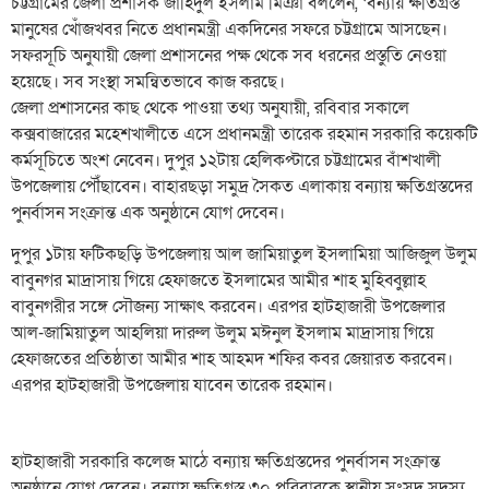
চট্টগ্রামের জেলা প্রশাসক জাহিদুল ইসলাম মিঞা বললেন, ‘বন্যায় ক্ষতিগ্রস্ত
মানুষের খোঁজখবর নিতে প্রধানমন্ত্রী একদিনের সফরে চট্টগ্রামে আসছেন।
সফরসূচি অনুযায়ী জেলা প্রশাসনের পক্ষ থেকে সব ধরনের প্রস্তুতি নেওয়া
হয়েছে। সব সংস্থা সমন্বিতভাবে কাজ করছে।
জেলা প্রশাসনের কাছ থেকে পাওয়া তথ্য অনুযায়ী, রবিবার সকালে
কক্সবাজারের মহেশখালীতে এসে প্রধানমন্ত্রী তারেক রহমান সরকারি কয়েকটি
কর্মসূচিতে অংশ নেবেন। দুপুর ১২টায় হেলিকপ্টারে চট্টগ্রামের বাঁশখালী
উপজেলায় পৌঁছাবেন। বাহারছড়া সমুদ্র সৈকত এলাকায় বন্যায় ক্ষতিগ্রস্তদের
পুনর্বাসন সংক্রান্ত এক অনুষ্ঠানে যোগ দেবেন।
দুপুর ১টায় ফটিকছড়ি উপজেলায় আল জামিয়াতুল ইসলামিয়া আজিজুল উলুম
বাবুনগর মাদ্রাসায় গিয়ে হেফাজতে ইসলামের আমীর শাহ মুহিব্বুল্লাহ
বাবুনগরীর সঙ্গে সৌজন্য সাক্ষাৎ করবেন। এরপর হাটহাজারী উপজেলার
আল-জামিয়াতুল আহলিয়া দারুল উলুম মঈনুল ইসলাম মাদ্রাসায় গিয়ে
হেফাজতের প্রতিষ্ঠাতা আমীর শাহ আহমদ শফির কবর জেয়ারত করবেন।
এরপর হাটহাজারী উপজেলায় যাবেন তারেক রহমান।
হাটহাজারী সরকারি কলেজ মাঠে বন্যায় ক্ষতিগ্রস্তদের পুনর্বাসন সংক্রান্ত
অনুষ্ঠানে যোগ দেবেন। বন্যায় ক্ষতিগ্রস্ত ৩০ পরিবারকে স্থানীয় সংসদ সদস্য