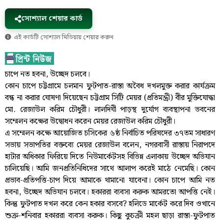
সোশ্যাল শেয়ার কার্ড
এই কার্ডটি সোশ্যাল মিডিয়ায় শেয়ার করুন
চাপে নত হবনা, উচ্ছেদ চলবে।
কোন চাপে চট্টগ্রামে চলমান ফুটপাত-রাস্তা অবৈধ দখলমুক্ত করার কার্যক্রম
বন্ধ না করার ঘোষণা দিয়েছেন চট্টগ্রাম সিটি মেয়র (প্রতিমন্ত্রী) বীর মুক্তিযোদ্ধা
মো. রেজাউল করিম চৌধুরী। লালদিঘী পাড়স্থ দুর্যোগ ব্যবস্থাপনা ভবনের
সম্মেলন কক্ষের উদ্বোধন করেন মেয়র রেজাউল করিম চৌধুরী।
এ সম্মেলন কক্ষে আয়োজিত চসিকের ৬ষ্ঠ নির্বাচিত পরিষদের ৩৭তম সাধারণ
সভায় সভাপতির বক্তব্যে মেয়র রেজাউল বলেন, নগরবাসী রাস্তায় নিরাপদে
হাটার অধিকার ফিরিয়ে দিতে নিউমার্কেটসহ বিভিন্ন এলাকায় উচ্ছেদ অভিযান
চালিয়েছি। আমি জনপ্রতিনিধিদের সাথে আলাপ করেই মাঠে নেমেছি। কোন
প্রভাব-প্রতিপত্তি-চাপ দিয়ে আমাকে থামানো যাবেনা। কোন চাপে আমি নত
হবনা, উচ্ছেদ অভিযান চলবে। হকাররা ব্যবসা করুক আমরতো আপত্তি নেই।
কিন্তু ফুটপাত দখল করে কেন হকার বসবে? হলিডে মার্কেট করে দিব ওখানে
শুক্র-শনিবার হকাররা ব্যবসা করুক। কিছু কুচক্রী মহল ছাড়া রাস্তা-ফুটপাত