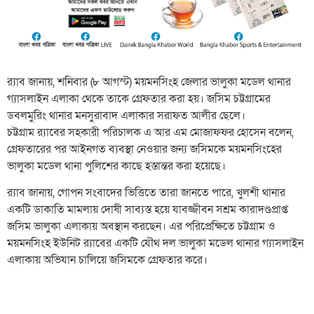
র‌্যাব জানায়, শনিবার (৮ আগস্ট) ময়মনসিংহ জেলার ভালুকা মডেল থানার
গ্যাসলাইন এলাকা থেকে তাকে গ্রেফতার করা হয়। জসিম চট্টগ্রামের
ডবলমুরিং থানার মনসুরাবাদ এলাকার সরাফত আলীর ছেলে।
চট্টগ্রাম র‌্যাবের সহকারী পরিচালক এ আর এম মোজাফফর হোসেন বলেন,
গ্রেফতারের পর আইনগত ব্যবস্থা নেওয়ার জন্য জসিমকে ময়মনসিংহের
ভালুকা মডেল থানা পুলিশের কাছে হস্তান্তর করা হয়েছে।
র‌্যাব জানায়, গোপন সংবাদের ভিত্তিতে তারা জানতে পারে, খুলশী থানার
একটি ডাকাতি মামলায় দোষী সাব্যস্ত হয়ে যাবজ্জীবন সশ্রম কারাদণ্ডপ্রাপ্ত
জসিম ভালুকা এলাকায় অবস্থান করছেন। এর পরিপ্রেক্ষিতে চট্টগ্রাম ও
ময়মনসিংহ ইউনিট র‌্যাবের একটি যৌথ দল ভালুকা মডেল থানার গ্যাসলাইন
এলাকায় অভিযান চালিয়ে জসিমকে গ্রেফতার করে।