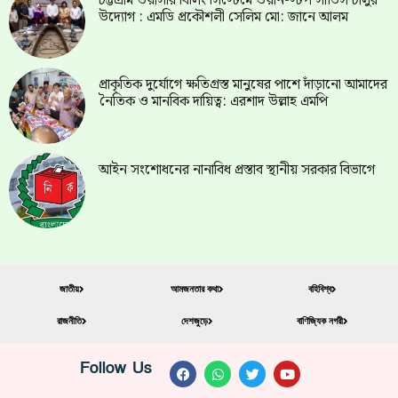
চট্টগ্রাম ওয়াসার বিলিং সিস্টেমে ওয়ান-স্টপ সার্ভিস চালুর
উদ্যোগ : এমডি প্রকৌশলী সেলিম মো: জানে আলম
প্রাকৃতিক দুর্যোগে ক্ষতিগ্রস্ত মানুষের পাশে দাঁড়ানো আমাদের
নৈতিক ও মানবিক দায়িত্ব: এরশাদ উল্লাহ এমপি
আইন সংশোধনের নানাবিধ প্রস্তাব স্থানীয় সরকার বিভাগে
জাতীয়
আমজনতার কথা
বহিবিশ্ব
রাজনীতি
দেশজুড়ে
বাণিজ্যিক নগরী
Follow Us