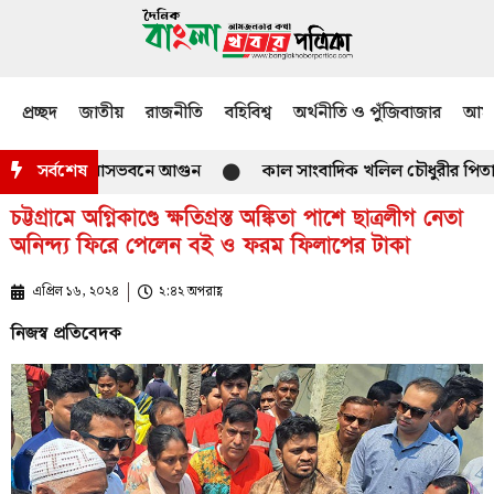
প্রচ্ছদ
জাতীয়
রাজনীতি
বহিবিশ্ব
অর্থনীতি ও পুঁজিবাজার
আমজ
মিশনারের বাসভবনে আগুন
সর্বশেষ
কাল সাংবাদিক খলিল চৌধুরীর পিতা ইসমাঈ
চট্টগ্রামে অগ্নিকাণ্ডে ক্ষতিগ্রস্ত অঙ্কিতা পাশে ছাত্রলীগ নেতা
অনিন্দ্য ফিরে পেলেন বই ও ফরম ফিলাপের টাকা
এপ্রিল ১৬, ২০২৪
২:৪২ অপরাহ্ণ
নিজস্ব প্রতিবেদক