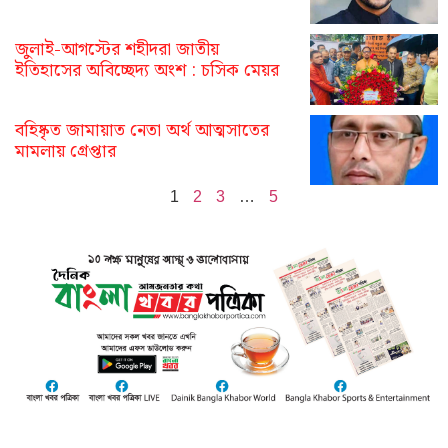
জুলাই-আগস্টের শহীদরা জাতীয়
ইতিহাসের অবিচ্ছেদ্য অংশ : চসিক মেয়র
বহিষ্কৃত জামায়াত নেতা অর্থ আত্মসাতের
মামলায় গ্রেপ্তার
1
2
3
…
5