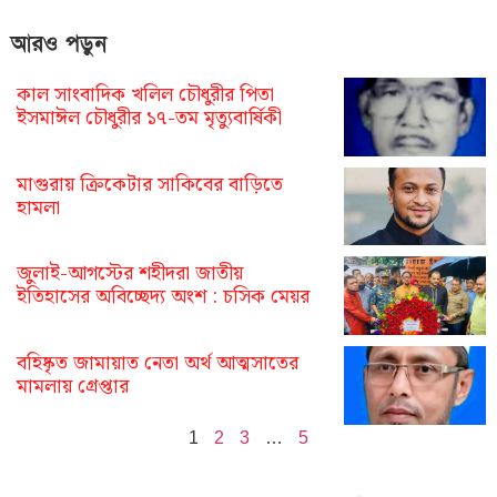
আরও পড়ুন
কাল সাংবাদিক খলিল চৌধুরীর পিতা
ইসমাঈল চৌধুরীর ১৭-তম মৃত্যুবার্ষিকী
মাগুরায় ক্রিকেটার সাকিবের বাড়িতে
হামলা
জুলাই-আগস্টের শহীদরা জাতীয়
ইতিহাসের অবিচ্ছেদ্য অংশ : চসিক মেয়র
বহিষ্কৃত জামায়াত নেতা অর্থ আত্মসাতের
মামলায় গ্রেপ্তার
1
2
3
…
5