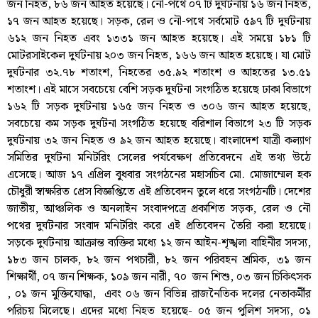
জন নিহত, ৮৬ জন আহত হয়েছে। নৌ-পথে ০৭ টি দুর্ঘটনায় ১৬ জন নিহত,
১৭ জন আহত হয়েছে। সড়ক, রেল ও নৌ-পথে সর্বমোট ৫৯৭ টি দুর্ঘটনায়
৬১২ জন নিহত এবং ১৩৩১ জন আহত হয়েছে। এই সময়ে ১৮১ টি
মোটরসাইকেল দুর্ঘটনায় ২০৩ জন নিহত, ১৬৬ জন আহত হয়েছে। যা মোট
দুর্ঘটনার ৩২.৭৮ শতাংশ, নিহতের ৩৫.৯২ শতাংশ ও আহতের ১৩.৫১
শতাংশ। এই মাসে সবচেয়ে বেশি সড়ক দুর্ঘটনা সংগঠিত হয়েছে ঢাকা বিভাগে
১৬২ টি সড়ক দুর্ঘটনায় ১৬৫ জন নিহত ও ৩০৬ জন আহত হয়েছে,
সবচেয়ে কম সড়ক দুর্ঘটনা সংগঠিত হয়েছে বরিশাল বিভাগে ২৩ টি সড়ক
দুর্ঘটনায় ৩২ জন নিহত ও ৯২ জন আহত হয়েছে। বাংলাদেশ যাত্রী কল্যাণ
সমিতির দুর্ঘটনা মনিটরিং সেলের পর্যবেক্ষণ প্রতিবেদনে এই তথ্য উঠে
এসেছে। আজ ১৭ এপ্রিল বুধবার সংগঠনের মহাসচিব মো. মোজাম্মেল হক
চৌধুরী স্বাক্ষরিত প্রেস বিজ্ঞপ্তিতে এই প্রতিবেদন তুলে ধরে সংগঠনটি। দেশের
জাতীয়, আঞ্চলিক ও অনলাইন সংবাদপত্রে প্রকাশিত সড়ক, রেল ও নৌ
পথের দুর্ঘটনার সংবাদ মনিটরিং করে এই প্রতিবেদন তৈরি করা হয়েছে।
সড়কে দুর্ঘটনায় আক্রান্ত ব্যক্তির মধ্যে ১২ জন আইন-শৃঙ্খলা বাহিনীর সদস্য,
১৮৩ জন চালক, ৮২ জন পথচারী, ৮২ জন পরিবহন শ্রমিক, ৩১ জন
শিক্ষার্থী, ০৭ জন শিক্ষক, ১০৯ জন নারী, ৭০ জন শিশু, ০৩ জন চিকিৎসক
, ০১ জন মুক্তিযোদ্ধা, এবং ০৬ জন বিভিন্ন রাজনৈতিক দলের নেতাকর্মীর
পরিচয় মিলেছে। এদের মধ্যে নিহত হয়েছে- ০৫ জন পুলিশ সদস্য, ০১