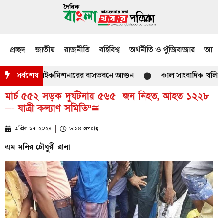
প্রচ্ছদ
জাতীয়
রাজনীতি
বহিবিশ্ব
অর্থনীতি ও পুঁজিবাজার
আমজ
িস্তান হাইকমিশনারের বাসভবনে আগুন
সর্বশেষ
কাল সাংবাদিক খলিল চৌধুরী
মার্চ ৫৫২ সড়ক দুর্ঘটনায় ৫৬৫ জন নিহত, আহত ১২২৮
—- যাত্রী কল্যাণ সমিতিº≅
এপ্রিল ১৭, ২০২৪
৬:১৪ অপরাহ্ণ
এম মনির চৌধুরী রানা