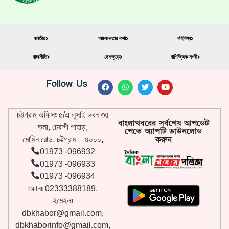
জাতীয়
আমজনতার কথা
বহিবিশ্ব
রাজনীতি
দেশজুড়ে
বাণিজ্যিক নগরী
Follow Us
চট্টগ্রাম অফিসঃ ৫/এ লুসাই ভবন ৩য়
বাংলাখবরের সর্বশেষ আপডেট
তলা, চেরাগী পাহাড়,
পেতে অ্যাপটি ডাউনলোড
করুন
মোমিন রোড, চট্টগ্রাম – ৪০০০,
01973 -096932
01973 -096933
01973 -096934
ফোনঃ 02333388189,
ইমেইলঃ
dbkhabor@gmail.com
,
dbkhaborinfo@gmail.com
,