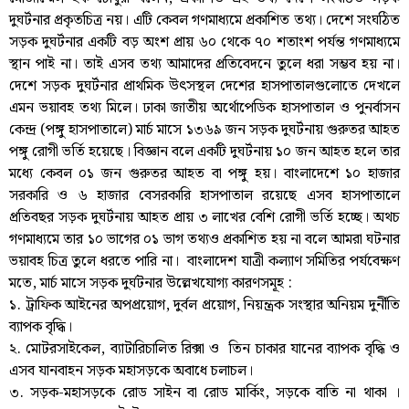
দুঘর্টনার প্রকৃতচিত্র নয়। এটি কেবল গণমাধ্যমে প্রকাশিত তথ্য। দেশে সংঘঠিত
সড়ক দুঘর্টনার একটি বড় অংশ প্রায় ৬০ থেকে ৭০ শতাংশ পর্যন্ত গণমাধ্যমে
স্থান পাই না। তাই এসব তথ্য আমাদের প্রতিবেদনে তুলে ধরা সম্ভব হয় না।
দেশে সড়ক দুঘর্টনার প্রাথমিক উৎসস্থল দেশের হাসপাতালগুলোতে দেখলে
এমন ভয়াবহ তথ্য মিলে। ঢাকা জাতীয় অর্থোপেডিক হাসপাতাল ও পুনর্বাসন
কেন্দ্র (পঙ্গু হাসপাতালে) মার্চ মাসে ১৩৬৯ জন সড়ক দুঘর্টনায় গুরুতর আহত
পঙ্গু রোগী ভর্তি হয়েছে। বিজ্ঞান বলে একটি দুঘর্টনায় ১০ জন আহত হলে তার
মধ্যে কেবল ০১ জন গুরুতর আহত বা পঙ্গু হয়। বাংলাদেশে ১০ হাজার
সরকারি ও ৬ হাজার বেসরকারি হাসপাতাল রয়েছে এসব হাসপাতালে
প্রতিবছর সড়ক দুঘর্টনায় আহত প্রায় ৩ লাখের বেশি রোগী ভর্তি হচ্ছে। অথচ
গণমাধ্যমে তার ১০ ভাগের ০১ ভাগ তথ্যও প্রকাশিত হয় না বলে আমরা ঘটনার
ভয়াবহ চিত্র তুলে ধরতে পারি না। বাংলাদেশ যাত্রী কল্যাণ সমিতির পর্যবেক্ষণ
মতে, মার্চ মাসে সড়ক দুর্ঘটনার উল্লেখযোগ্য কারণসমূহ :
১. ট্রাফিক আইনের অপপ্রয়োগ, দুর্বল প্রয়োগ, নিয়ন্ত্রক সংস্থার অনিয়ম দুর্নীতি
ব্যাপক বৃদ্ধি।
২. মোটরসাইকেল, ব্যাটারিচালিত রিক্সা ও তিন চাকার যানের ব্যাপক বৃদ্ধি ও
এসব যানবাহন সড়ক মহাসড়কে অবাধে চলাচল।
৩. সড়ক-মহাসড়কে রোড সাইন বা রোড মার্কিং, সড়কে বাতি না থাকা ।