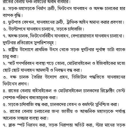
রাতের বেলায় ফক লাইটের অবাধ ব্যবহার।
৪. সড়ক-মহাসড়কে নির্মাণ ক্রটি, ফিটনেস যানবাহন ও অদক্ষ চালকের হার
ব্যাপক বৃদ্ধি।
৫. ফুটপাত বেদখল, যানবাহনের ত্রুটি, ট্রাফিক আইন অমান্য করার প্রবণতা।
৬. উল্টোপথে যানবাহন চালানো, সড়কে চাদাঁবাজি।
৭. অদক্ষ চালক, ফিটনেসবিহীন যানবাহন, বেপরোয়াভাবে যানবাহন চালানো।
দুর্ঘটনার প্রতিরোধে সুপারিশসমূহ :
১. রাষ্ট্রীয় উদ্যোগে প্রাথমিক উৎস থেকে সড়ক দুর্ঘটনার পুর্নাঙ্গ ডাটা ব্যাংক
চালু করা।
২. স্মার্ট গণপরিবহন ব্যবস্থা গড়ে তোলা, মোটরসাইকেল ও ইজিবাইকের মতো
ছোট ছোট যানবাহন আমদানী ও নিবন্ধন বন্ধ করা।
৩. দক্ষ চালক তৈরির উদ্যোগ গ্রহন, ডিজিটাল পদ্ধতিতে যানবাহনের
ফিটনেস প্রদান।
৪. রাতের বেলায় বাইসাইকেল ও মোটরসাইকেল চালকদের রিফ্লেক্টিং ভেস্ট
পোশাক পরিধান বাধ্যতামূলক করা।
৫. সড়কে চাদাঁবাজি বন্ধ করা, চালকদের বেতন ও কর্মঘন্টা সুনিশ্চিত করা।
৬. রাতের বেলায় চলাচলের জন্য জাতীয় ও আঞ্চলিক মহাসড়কে পর্যাপ্ত
আলোক সজ্জার ব্যবস্থা করা।
৭. ব্লাক স্পট নিরসন করা, সড়ক নিরাপত্তা অডিট করা, স্টার মানের সড়ক