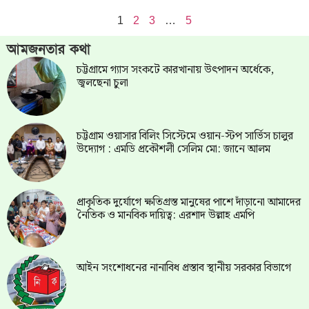
1
2
3
…
5
আমজনতার কথা
চট্টগ্রামে গ্যাস সংকটে কারখানায় উৎপাদন অর্ধেকে,
জ্বলছেনা চুলা
চট্টগ্রাম ওয়াসার বিলিং সিস্টেমে ওয়ান-স্টপ সার্ভিস চালুর
উদ্যোগ : এমডি প্রকৌশলী সেলিম মো: জানে আলম
প্রাকৃতিক দুর্যোগে ক্ষতিগ্রস্ত মানুষের পাশে দাঁড়ানো আমাদের
নৈতিক ও মানবিক দায়িত্ব: এরশাদ উল্লাহ এমপি
আইন সংশোধনের নানাবিধ প্রস্তাব স্থানীয় সরকার বিভাগে