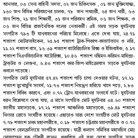
আনসার, ০৩ সেনা বাহিনী সদস্য, ০২ জন চিকিৎসক , ০১ জন মুক্তিযোদ্ধা,
১৩০ জন বিভিন্ন পরিবহনের চালক, ৭৮ জন পথচারী, ৬৪ জন নারী, ৬৩
জন শিশু, ২১ জন শিক্ষার্থী, ৩১ জন পরিবহন শ্রমিক, ০৬ জন শিক্ষক, ও
০৬ জন বিভিন্ন রাজনৈতিক দলের নেতাকর্মী। এই সময় সড়ক দুর্ঘটনায়
সংগঠিত ৭৯৩ টি যানবাহনের পরিচয় মিলেছে। এতে দেখা যায়, ২৪.৭১
শতাংশ মোটরসাইকেল, ২৫.৮৫ শতাংশ ট্রাক-পিকাপ-কাভার্ডভ্যান ও লরি,
১১.২২ শতাংশ বাস, ১৬.৩৯ শতাংশ ব্যাটারিচালিত রিক্সা ও ইজিবাইক, ৫.১৭
শতাংশ সিএনজিচালিত অটোরিক্সা, ১০.৪৬ শতাংশ নছিমন-করিমন-মাহিন্দ্রা-
ট্রাক্
টর ও লেগুনা, ৬.৪৩ শতাংশ কার-জিপ-মাইক্রোবাস সড়কে দুর্ঘটনার
কবলে পড়েছে।
সংগঠিত মোট দুর্ঘটনার ৫৭.৪২ শতাংশ গাড়ি চাপা দেওয়ার ঘটনা, ১৭.২১
শতাংশ মুখোমুখি সংঘর্ষ, ২১.৭৩ শতাংশ নিয়ন্ত্রণ হারিয়ে খাদে পড়ে, ২.৮৩
শতাংশ বিবিধ কারনে, এবং ০.৭২ ট্রোন-যানবাহনের সংঘর্ষে ঘটে। দুর্ঘটনার
ধরন বিশ্লেষণে দেখা যায়, এ মাসে সংগঠিত মোট দুর্ঘটনার ৩৪.৬০ শতাংশ
জাতীয় মহাসড়কে, ১৭.২১ শতাংশ আঞ্চলিক মহাসড়কে, ৩৯.৪৯ শতাংশ
ফিডার রোডে সংঘটিত হয়েছে। এছাড়াও সারা দেশে সংঘটিত মোট দুর্ঘটনার
৭.৭৮ শতাংশ ঢাকা মহানগরীতে, ০.১৮ শতাংশ চট্টগ্রাম মহানগরীতে ও ০.৭২
শতাংশ রেলক্রসিংয়ে সংগঠিত হয়েছে। যাত্রী কল্যাণ সমিতির মহাসচিব মোঃ
মোজাম্মেল হক চৌধুরী বলেন, প্রকাশিত এই তথ্য দেশে সংঘঠিত সড়ক