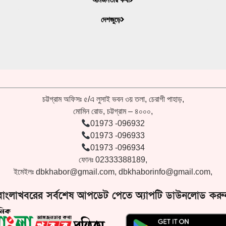
দেশজুড়ে
চট্টগ্রাম অফিসঃ ৫/এ লুসাই ভবন ৩য় তলা, চেরাগী পাহাড়,
মোমিন রোড, চট্টগ্রাম – ৪০০০,
01973 -096932
01973 -096933
01973 -096934
ফোনঃ 02333388189,
ইমেইলঃ
dbkhabor@gmail.com
,
dbkhaborinfo@gmail.com
,
বাংলাখবরের সর্বশেষ আপডেট পেতে অ্যাপটি ডাউনলোড করু