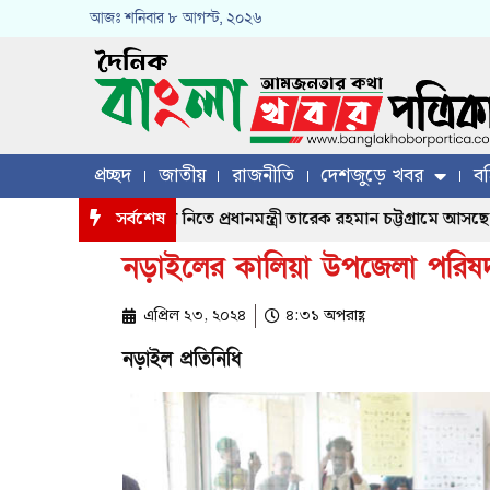
আজঃ
শনিবার
৮ আগস্ট, ২০২৬
প্রচ্ছদ
জাতীয়
রাজনীতি
দেশজুড়ে খবর
বহ
্রস্ত মানুষের খোঁজখবর নিতে প্রধানমন্ত্রী তারেক রহমান চট্টগ্রামে আসছেন, য
সর্বশেষ
নড়াইলের কালিয়া উপজেলা পরিষদ নি
এপ্রিল ২৩, ২০২৪
৪:৩১ অপরাহ্ণ
নড়াইল প্রতিনিধি