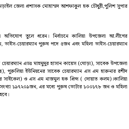
ন, নড়াইল জেলা প্রশাসক মোহাম্মদ আশফাকুল হক চৌধুরী,পুলিশ সুপার
ে নানা অভিযোগ তুলে ধরেন। নির্বাচনে কালিয়া উপজেলা আ.লীগের
, ভাইস-চেয়ারম্যান পুরুষ পদে ৫জন এবং মহিলা ভাইস-চেয়ারম্যান
েক চেয়ারম্যান এডঃ মাহমুদুর হাসান কায়েস (ঘোড়া), সাবেক উপজেলা
াছ), পুরুলিয়া ইউনিয়নের সাবেক চেয়ারম্যান এস এম হারুনার রশীদ
োটর সাইকেল) ও এস এম নাজমুল হক প্রিন্স ( দোয়াত কলম)।কালিয়া
র সংখ্যা ১৯৭২০৯জন, এর মধ্যে পুরুষ ভোটার ১০০১৭৮ জন ও মহিলা
 হবে।