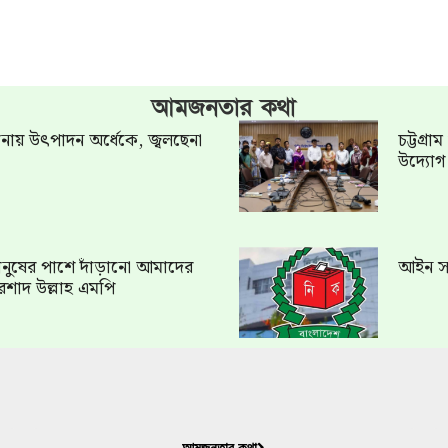
আমজনতার কথা
খানায় উৎপাদন অর্ধেকে, জ্বলছেনা
চট্টগ্র
উদ্যো
ত মানুষের পাশে দাঁড়ানো আমাদের
আইন সং
রশাদ উল্লাহ এমপি
আমজনতার কথা