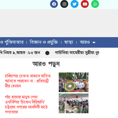
 ও পুঁজিবাজার
বিজ্ঞান ও প্রযুক্তি
স্বাস্থ্য
আরও
নিহত ৯,আহত -১৩ জন
গাউসিয়া তাহেরীয়া সুন্নীয়া নূরানী মাদ্রাসা নতু
আরও পড়ুন
চব্বিশের চেতনা থাকলে হাসিনা
আসতে পারবেন না : প্রতিমন্ত্রী
মীর হেলাল
পাঁচ হাজার মানুষ পেল
এনসিপির ‘চিকেন বিরিয়ানি’
চট্টগ্রাম নগরের লালদিঘী মাঠে
গণভোজ