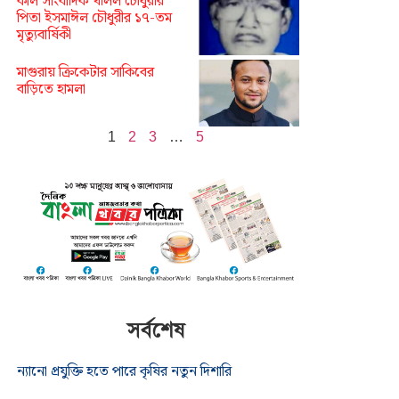
কাল সাংবাদিক খলিল চৌধুরীর
পিতা ইসমাঈল চৌধুরীর ১৭-তম
মৃত্যুবার্ষিকী
মাগুরায় ক্রিকেটার সাকিবের
বাড়িতে হামলা
1
2
3
…
5
সর্বশেষ
ন্যানো প্রযুক্তি হতে পারে কৃষির নতুন দিশারি