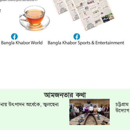
আমজনতার কথা
খানায় উৎপাদন অর্ধেকে, জ্বলছেনা
চট্টগ্র
উদ্যো