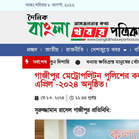
আজঃ
শনিবার
৮ আগস্ট, ২০২৬
প্রচ্ছদ
জাতীয়
রাজনীতি
দেশজুড়ে খবর
বহ
ক্তি হতে পারে কৃষির নতুন দিশারি
সর্বশেষ
বন্যায় ক্ষতিগ্রস্ত মানুষের খোঁজখবর
গাজীপুর মেট্রোপলিটন পুলিশের কল
এপ্রিল -২০২৪ অনুষ্ঠিত।
মে ১৩, ২০২৪
১১:৪৪ পূর্বাহ্ণ
সুরুজ্জামান রাসেল গাজীপুর প্রতিনিধি: