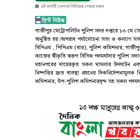
এই কার্ডটি সোশ্যাল মিডিয়ায় শেয়ার করুন
গাজীপুর মেট্রোপলিটন পুলিশ সদর দপ্তরে ১৩ মে স
অনুষ্ঠিত হয়।অপরাধ পর্যালোচনা সভা ও কল্যাণ স
বিপিএম , পিপিএম (বার), পুলিশ কমিশনার, গাজীপুর
কাজের স্বীকৃতি স্বরূপ বিভিন্ন পদমর্যাদার পুলিশ স
মহানগরের দায়েরকৃত সকল মামলার উদঘাটন এবং ন
নিষ্পত্তির দ্রুত ব্যবস্থা গ্রহনের দিকনির্দেশনাম
কমিশনার, উপ-পুলিশ কমিশনারবৃন্দ সহ সকল পদমর্য