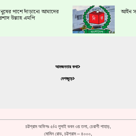
ত মানুষের পাশে দাঁড়ানো আমাদের
আইন সং
রশাদ উল্লাহ এমপি
আমজনতার কথা
দেশজুড়ে
চট্টগ্রাম অফিসঃ ৫/এ লুসাই ভবন ৩য় তলা, চেরাগী পাহাড়,
মোমিন রোড, চট্টগ্রাম – ৪০০০,