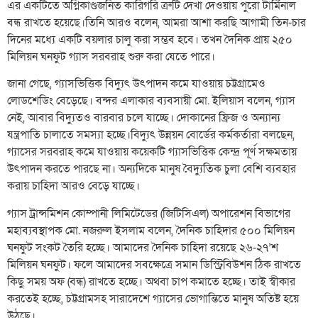
এর একটিতে অগ্নিকাণ্ডজনিত কারিগরি ত্রুটি দেখা দেওয়ায় পুরো টার্মিনাল
বন্ধ রাখতে হয়েছে।তিনি আরও বলেন, আমরা আশা করছি আগামী তিন-চার
দিনের মধ্যে একটি বয়লার চালু করা সম্ভব হবে। তখন দৈনিক প্রায় ২৫০
মিলিয়ন ঘনফুট গ্যাস সরবরাহ শুরু করা যেতে পারে।
জানা গেছে, গ্যাসভিত্তিক বিদ্যুৎ উৎপাদন কমে যাওয়ায় চট্টগ্রামেও
লোডশেডিং বেড়েছে। বন্দর এলাকার ব্যবসায়ী মো. ইলিয়াস বলেন, গ্যাস
নেই, আবার বিদ্যুতও বারবার চলে যাচ্ছে। দোকানের ফ্রিজ ও অন্যান্য
যন্ত্রপাতি চালাতে সমস্যা হচ্ছে।বিদ্যুৎ উন্নয়ন বোর্ডের কর্মকর্তারা বলছেন,
গ্যাসের সরবরাহ কমে যাওয়ায় কয়েকটি গ্যাসভিত্তিক কেন্দ্র পূর্ণ সক্ষমতায়
উৎপাদন করতে পারছে না। অন্যদিকে মানুষ বৈদ্যুতিক চুলা বেশি ব্যবহার
করায় চাহিদা আরও বেড়ে যাচ্ছে।
গ্যাস ট্রান্সমিশন কোম্পানী লিমিটেডের (জিটিসিএল) অপারেশন বিভাগের
মহাব্যবস্থাপক মো. নজরুল ইসলাম বলেন, দৈনিক চাহিদার ৫০০ মিলিয়ন
ঘনফুট সংকট তৈরি হচ্ছে। আমাদের দৈনিক চাহিদা রয়েছে ২৬-২৭’শ
মিলিয়ন ঘনফুট। ফলে আমাদের সবক্ষেত্রে সমান ডিস্ট্রিবিউশন ঠিক রাখতে
কিছু সময় অফ (বন্ধ) রাখতে হচ্ছে। অথবা চাপ কমাতে হচ্ছে। তাই স্বীকার
করতেই হচ্ছে, চট্টগ্রামসহ সারাদেশে গ্যাসের ভোগান্তিতে মানুষ অতিষ্ট হয়ে
উঠছে।