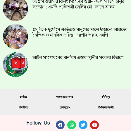
চট্টগ্রাম ওয়াসার বিলিং সিস্টেমে ওয়ান-স্টপ সার্ভিস চালুর
উদ্যোগ : এমডি প্রকৌশলী সেলিম মো: জানে আলম
প্রাকৃতিক দুর্যোগে ক্ষতিগ্রস্ত মানুষের পাশে দাঁড়ানো আমাদের
নৈতিক ও মানবিক দায়িত্ব: এরশাদ উল্লাহ এমপি
আইন সংশোধনের নানাবিধ প্রস্তাব স্থানীয় সরকার বিভাগে
জাতীয়
আমজনতার কথা
বহিবিশ্ব
রাজনীতি
দেশজুড়ে
বাণিজ্যিক নগরী
Follow Us