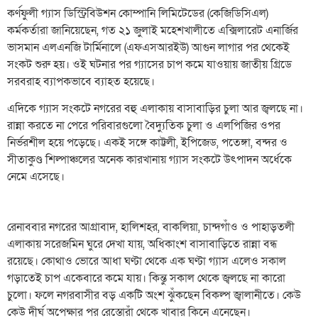
কর্ণফুলী গ্যাস ডিস্ট্রিবিউশন কোম্পানি লিমিটেডের (কেজিডিসিএল)
কর্মকর্তারা জানিয়েছেন, গত ২১ জুলাই মহেশখালীতে এক্সিলারেট এনার্জির
ভাসমান এলএনজি টার্মিনালে (এফএসআরইউ) আগুন লাগার পর থেকেই
সংকট শুরু হয়। ওই ঘটনার পর গ্যাসের চাপ কমে যাওয়ায় জাতীয় গ্রিডে
সরবরাহ ব্যাপকভাবে ব্যাহত হয়েছে।
এদিকে গ্যাস সংকটে নগরের বহু এলাকায় বাসাবাড়ির চুলা আর জ্বলছে না।
রান্না করতে না পেরে পরিবারগুলো বৈদ্যুতিক চুলা ও এলপিজির ওপর
নির্ভরশীল হয়ে পড়েছে। একই সঙ্গে কাট্টলী, ইপিজেড, পতেঙ্গা, বন্দর ও
সীতাকুণ্ড শিল্পাঞ্চলের অনেক কারখানায় গ্যাস সংকটে উৎপাদন অর্ধেকে
নেমে এসেছে।
রেনাববার নগরের আগ্রাবাদ, হালিশহর, বাকলিয়া, চান্দগাঁও ও পাহাড়তলী
এলাকায় সরেজমিন ঘুরে দেখা যায়, অধিকাংশ বাসাবাড়িতে রান্না বন্ধ
রয়েছে। কোথাও ভোরে আধা ঘণ্টা থেকে এক ঘণ্টা গ্যাস এলেও সকাল
গড়াতেই চাপ একেবারে কমে যায়। কিন্তু সকাল থেকে জ্বলছে না কারো
চুলো। ফলে নগরবাসীর বড় একটি অংশ ঝুঁকছেন বিকল্প জ্বালানীতে। কেউ
কেউ দীর্ঘ অপেক্ষার পর রেস্তোরাঁ থেকে খাবার কিনে এনেছেন।