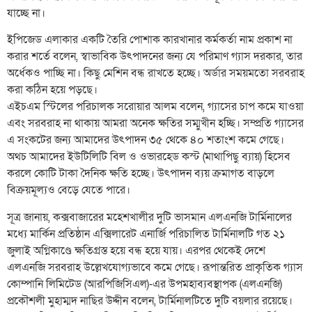
যাচ্ছে না।
ইপিজেড এলাকার একটি তৈরি পোশাক কারখানার কর্মকর্তা নাম প্রকাশ না
করার শর্তে বলেন, স্বাভাবিক উৎপাদনের জন্য যে পরিমাণ গ্যাস দরকার, তার
অর্ধেকও পাচ্ছি না। কিছু মেশিন বন্ধ রাখতে হচ্ছে। অর্ডার সময়মতো সরবরাহ
করা কঠিন হয়ে পড়ছে।
এইচএম স্টিলের পরিচালক সরোয়ার আলম বলেন, গ্যাসের চাপ কমে যাওয়া
এবং সরবরাহ না থাকায় আমরা অনেক ক্ষতির সম্মুখীন হচ্ছি। সম্প্রতি গ্যাসের
এ সংকটের জন্য আমাদের উৎপাদন ৩৫ থেকে ৪০ শতাংশ কমে গেছে।
অথচ আমাদের ইউটিলিটি বিল ও ওভারহেড কস্ট (মাথাপিছু ব্যায়) হিসেব
করলে কোটি টাকা দৈনিক ক্ষতি হচ্ছে। উৎপাদন ব্যয় ক্রমাগত বাড়লে
বিক্রয়মূল্যও বেড়ে যেতে পারে।
সূত্র জানায়, কক্সবাজারের মহেশখালীর দুটি ভাসমান এলএনজি টার্মিনালের
মধ্যে মার্কিন প্রতিষ্ঠান এক্সিলারেট এনার্জি পরিচালিত টার্মিনালটি গত ২১
জুলাই অগ্নিকাণ্ডে ক্ষতিগ্রস্ত হয়ে বন্ধ হয়ে যায়। এরপর থেকেই দেশে
এলএনজি সরবরাহ উল্লেখযোগ্যভাবে কমে গেছে। রূপান্তরিত প্রাকৃতিক গ্যাস
কোম্পানি লিমিটেড (আরপিজিসিএল)-এর উপমহাব্যবস্থাপক (এলএনজি)
প্রকৌশলী মুহাম্মদ নাছির উদ্দীন বলেন, টার্মিনালটিতে দুটি বয়লার রয়েছে।