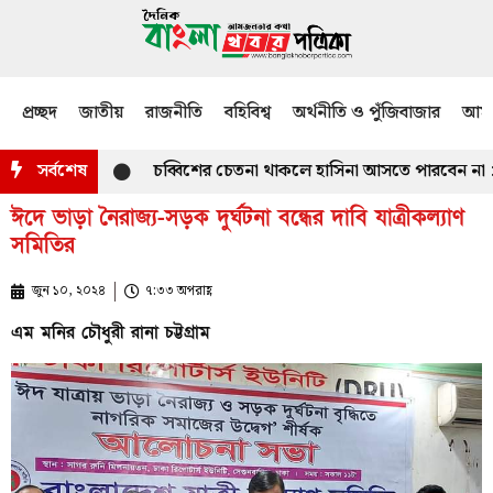
প্রচ্ছদ
জাতীয়
রাজনীতি
বহিবিশ্ব
অর্থনীতি ও পুঁজিবাজার
আমজ
সর্বশেষ
চব্বিশের চেতনা থাকলে হাসিনা আসতে পারবেন না : প্রতিমন্ত
ঈদে ভাড়া নৈরাজ্য-সড়ক দুর্ঘটনা বন্ধের দাবি যাত্রীকল্যাণ
সমিতির
জুন ১০, ২০২৪
৭:৩৩ অপরাহ্ণ
এম মনির চৌধুরী রানা চট্টগ্রাম