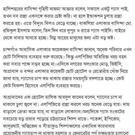
হালিশহরের বাসিন্দা গৃহিণী নাজমা আক্তার বলেন, সকালে একটু গ্যাস পাই,
তখন সব রান্না একসঙ্গে করার চেষ্টা করি। না হলে ইন্ডাকশন চুলায় রান্না
করতে হয়। এতে বিদ্যুৎ বিলও বেড়ে যাচ্ছে। বাকলিয়া এলাকার বাসিন্দা মো.
রফিকুল ইসলাম বলেন, তিন দিন ধরে দুপুর ও রাতে গ্যাস পাইনি। বাইরে
থেকে খাবার আনতে হচ্ছে। নিম্ন আয়ের মানুষের জন্য এটা বড় কষ্ট।
চান্দগাঁও আবাসিক এলাকার কয়েকজন বাসিন্দা জানান, অনেক পরিবার এখন
ছোট সিলিন্ডার ব্যবহার শুরু করেছে। কিন্তু এলপিজির অতিরিক্ত খরচ বহন
করা সবার পক্ষে সম্ভব হচ্ছে না।এদিকে নগরের অলংকার মোড়, জিইসি,
আগ্রাবাদ ও বন্দর এলাকার কয়েকটি ছোট হোটেল ও রেস্তোরাঁয় খোঁজ নিয়ে
জানা যায়, গ্যাসের চাপ কম থাকায় রান্নার সময়সূচি বদলাতে হচ্ছে। কেউ
কেউ বিকল্প হিসেবে এলপিজি ব্যবহার করছে।
আগ্রাবাদের এক হোটেল মালিক আবদুল কাদের বলেন, গ্যাসের চাপ না
থাকলে চুলা জ্বলে না। এলপিজিতে রান্না করলে খরচ অনেক বেড়ে যায়। দাম
বাড়ালে ক্রেতা কমে যায়, না বাড়ালে লোকসান।অন্যদিকে গ্যাস সংকটের
সবচেয়ে বড় প্রভাব পড়েছে চট্টগ্রামের শিল্প খাতে। পতেঙ্গা, ইপিজেড,
কালুরঘাট, অক্সিজেন ও সীতাকুণ্ড শিল্পাঞ্চলের একাধিক কারখানায়
প্রয়োজনীয় গ্যাসচাপ না থাকায় বয়লার ও জেনারেটর পূর্ণ সক্ষমতায় চালানো