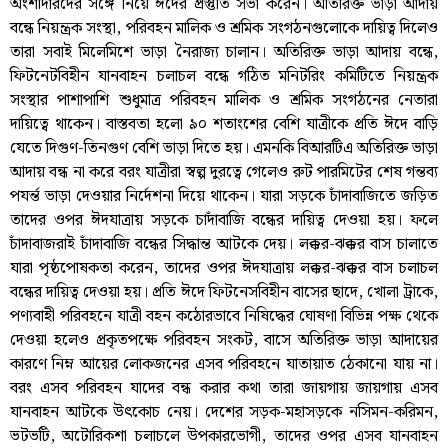
অংশীদারদের সঙ্গে নিয়ে ঈদের প্রস্তুতি সভা করেন। অতিরিক্ত ভাড়া আদায়
বন্ধে নিয়ন্ত্রক সংস্থা, পরিবহন মালিক ও শ্রমিক সংগঠনগুলোকে দায়িত্ব দিলেও
তারা সবাই মিলেমিশে ভাড়া নৈরাজ্য চালান। অতিরিক্ত ভাড়া আদায় বন্ধে,
ফিটনেটবিহীন যানবাহন চলাচল বন্ধে গঠিত মনিটরিং কমিটিতে নিয়ন্ত্রক
সংস্থার পাশাপাশি শুধুমাত্র পরিবহন মালিক ও শ্রমিক সংগঠনের নেতারা
দায়িত্বে থাকেন। বাস্তবতা হলো ৯০ শতাংশের বেশি যাত্রীকে প্রতি ঈদে বাড়ি
যেতে দিগুণ-তিনগুণ বেশি ভাড়া দিতে হয়। এমনকি বিআরটিএ অতিরিক্ত ভাড়া
আদায় বন্ধ না করে বরং যাত্রীরা স্বল্প দুরত্বে গেলেও রুট পারমিটের শেষ গন্তব্য
পযর্ন্ত ভাড়া দেওয়ার নির্দেশনা দিয়ে থাকেন। যারা সড়কে চাঁদাবাজিতে জড়িত
তাদের ওপর ঈদযাত্রায় সড়কে চাদাঁবাজি বন্ধের দায়িত্ব দেওয়া হয়। ফলে
চাঁদাবাজরাই চাঁদাবাজি বন্ধের সিদ্ধান্ত আটকে দেয়। লক্কর-ঝক্কর বাস চালাতে
যারা পৃষ্ঠপোষকতা করেন, তাদের ওপর ঈদযাত্রায় লক্কর-ঝক্কর বাস চলাচল
বন্ধের দায়িত্ব দেওয়া হয়। প্রতি ঈদে ফিটনেসবিহীন বাসের ছাদে, খোলা ট্রাকে,
পণ্যবাহী পরিবহনে যাত্রী বহন কঠোরভাবে নিষিদ্ধের ঘোষণা বিভিন্ন পক্ষ থেকে
দেওয়া হলেও প্রকৃতপক্ষে পরিবহন সংকট, বাসে অতিরিক্ত ভাড়া আদায়ের
কারণে নিম্ন আয়ের লোকজনের এসব পরিবহনে যাতায়াত ঠেকানো যায় না।
বরং এসব পরিবহন যাদের বন্ধ করার কথা তারা জায়গায় জায়গায় এসব
যানবাহন আটকে উৎকোচ নেয়। দেশের সড়ক-মহাসড়কে নসিমন-করিমন,
ভটভটি, অটোরিকশা চলাচলে উপকারভোগী, তাদের ওপর এসব যানবাহন