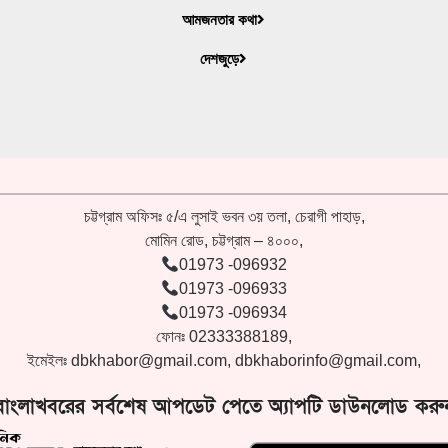
আমজনতার কথা
দেশজুড়ে
চট্টগ্রাম অফিসঃ ৫/এ লুসাই ভবন ৩য় তলা, চেরাগী পাহাড়,
মোমিন রোড, চট্টগ্রাম – ৪০০০,
01973 -096932
01973 -096933
01973 -096934
ফোনঃ 02333388189,
ইমেইলঃ
dbkhabor@gmail.com
,
dbkhaborinfo@gmail.com
,
বাংলাখবরের সর্বশেষ আপডেট পেতে অ্যাপটি ডাউনলোড করু