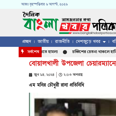
আজঃ
বৃহস্পতিবার
৬ আগস্ট, ২০২৬
প্রচ্ছদ
জাতীয়
রাজনীতি
দেশজুড়ে খবর
বহ
িকেটার সাকিবের বাড়িতে হামলা
সর্বশেষ
চব্বিশের চেতনা থাকলে হাসিনা আসতে
বোয়ালখালী উপজেলা চেয়ারম্যানে
জুন ১৪, ২০২৪
২:০৩ অপরাহ্ণ
এম মনির চৌধুরী রানা প্রতিনিধি