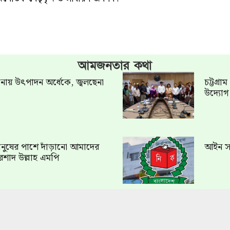
আমজনতার কথা
খানায় উৎপাদন অর্ধেকে, জ্বলছেনা
চট্টগ্র
উদ্যো
ত মানুষের পাশে দাঁড়ানো আমাদের
আইন সং
রশাদ উল্লাহ এমপি