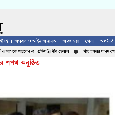
িবিশ্ব
অপরাধ ও আইন আদালত
আবহাওয়া
খেলা
অর্থনীতি
 পারবেন না : প্রতিমন্ত্রী মীর হেলাল
পাঁচ হাজার মানুষ পেল এনস
র শপথ অনুষ্ঠিত