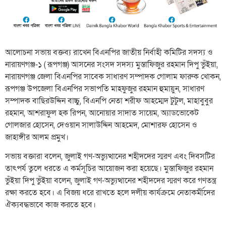
আলোচনা সভায় বক্তব্য রাখেন বিএনপির জাতীয় নির্বাহী কমিটির সদস্য ও
নারায়ণগঞ্জ-১ ( রূপগঞ্জ) আসনের সংসদ সদস্য মুস্তাফিজুর রহমান দিপু ভুঁইয়া,
নারায়ণগঞ্জ জেলা বিএনপির সাবেক সাধারণ সম্পাদক গোলাম ফারুক খোকন,
রূপগঞ্জ উপজেলা বিএনপির সভাপতি মাহফুজুর রহমান হুমায়ুন, সাধারণ
সম্পাদক বাছিরউদ্দিন বাচ্চু, বিএনপি নেতা শরীফ আহম্মেদ টুটুল, মাহাবুবুর
রহমান, আশরাফুল হক রিপন, আনোয়ার সাদাত সায়েম, অ্যাডভোকেট
গোলজার হোসেন, দেওয়ান সালাউদ্দিন আহমেদ, মোশারফ হোসেন ও
জাহাঙ্গীর আলম প্রমুখ।
সভায় বক্তারা বলেন, জুলাই গণ-অভ্যুত্থানের শহীদদের স্মরণ এবং দিবসটির
তাৎপর্য তুলে ধরতে এ কর্মসূচির আয়োজন করা হয়েছে। মুস্তাফিজুর রহমান
ভুঁইয়া দিপু ভুঁইয়া বলেন, জুলাই গণ-অভ্যুত্থানের শহীদদের স্মরণ করে গণতন্ত্র
রক্ষা করতে হবে। এ বিজয় ধরে রাখতে হলে দলীয় কার্যক্রমে নেতাকর্মীদের
ঐক্যবদ্ধভাবে কাজ করতে হবে।