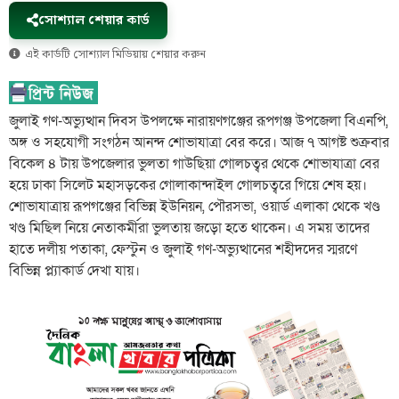
সোশ্যাল শেয়ার কার্ড
এই কার্ডটি সোশ্যাল মিডিয়ায় শেয়ার করুন
জুলাই গণ-অভ্যুত্থান দিবস উপলক্ষে নারায়ণগঞ্জের রূপগঞ্জ উপজেলা বিএনপি,
অঙ্গ ও সহযোগী সংগঠন আনন্দ শোভাযাত্রা বের করে। আজ ৭ আগষ্ট শুক্রবার
বিকেল ৪ টায় উপজেলার ভুলতা গাউছিয়া গোলচত্বর থেকে শোভাযাত্রা বের
হয়ে ঢাকা সিলেট মহাসড়কের গোলাকান্দাইল গোলচত্বরে গিয়ে শেষ হয়।
শোভাযাত্রায় রূপগঞ্জের বিভিন্ন ইউনিয়ন, পৌরসভা, ওয়ার্ড এলাকা থেকে খণ্ড
খণ্ড মিছিল নিয়ে নেতাকর্মীরা ভুলতায় জড়ো হতে থাকেন। এ সময় তাদের
হাতে দলীয় পতাকা, ফেস্টুন ও জুলাই গণ-অভ্যুত্থানের শহীদদের স্মরণে
বিভিন্ন প্ল্যাকার্ড দেখা যায়।