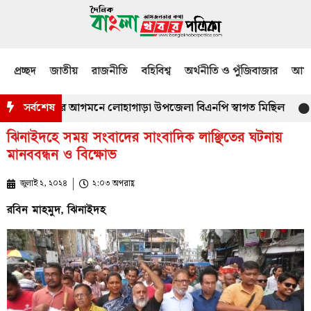
প্রচ্ছদ
জাতীয়
রাজনীতি
বহিবিশ্ব
অর্থনীতি ও পুঁজিবাজার
আমজ
ক রহমান এমপির আগমনে লোহাগাড়া উপজেলা বিএনপি স্বাগত মিছিল
সর্বশেষ
ন্যা
ঝিনাইদহে সময় সংবাদের সাংবাদিক লাঞ্ছিতের ঘটনায়
মানববন্ধন ও বিক্ষোভ
জুলাই ২, ২০২৪
২:০৩ অপরাহ্ণ
রবিন মাহমুদ, ঝিনাইদহ