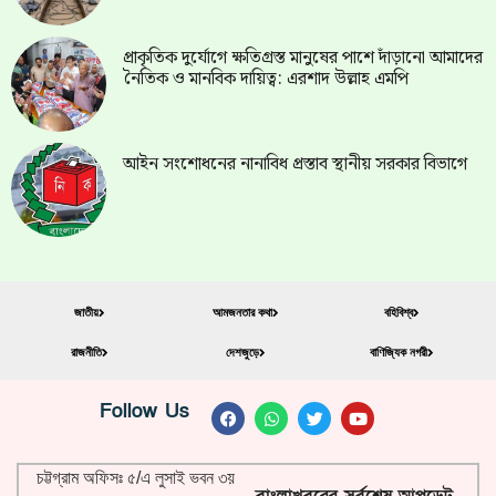
প্রাকৃতিক দুর্যোগে ক্ষতিগ্রস্ত মানুষের পাশে দাঁড়ানো আমাদের
নৈতিক ও মানবিক দায়িত্ব: এরশাদ উল্লাহ এমপি
আইন সংশোধনের নানাবিধ প্রস্তাব স্থানীয় সরকার বিভাগে
জাতীয়
আমজনতার কথা
বহিবিশ্ব
রাজনীতি
দেশজুড়ে
বাণিজ্যিক নগরী
Follow Us
চট্টগ্রাম অফিসঃ ৫/এ লুসাই ভবন ৩য়