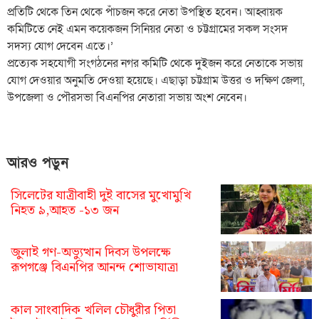
প্রতিটি থেকে তিন থেকে পাঁচজন করে নেতা উপস্থিত হবেন। আহ্বায়ক
কমিটিতে নেই এমন কয়েকজন সিনিয়র নেতা ও চট্টগ্রামের সকল সংসদ
সদস্য যোগ দেবেন এতে।’
প্রত্যেক সহযোগী সংগঠনের নগর কমিটি থেকে দুইজন করে নেতাকে সভায়
যোগ দেওয়ার অনুমতি দেওয়া হয়েছে। এছাড়া চট্টগ্রাম উত্তর ও দক্ষিণ জেলা,
উপজেলা ও পৌরসভা বিএনপির নেতারা সভায় অংশ নেবেন।
আরও পড়ুন
সিলেটের যাত্রীবাহী দুই বাসের মুখোমুখি
নিহত ৯,আহত -১৩ জন
জুলাই গণ-অভ্যুত্থান দিবস উপলক্ষে
রূপগঞ্জে বিএনপির আনন্দ শোভাযাত্রা
কাল সাংবাদিক খলিল চৌধুরীর পিতা