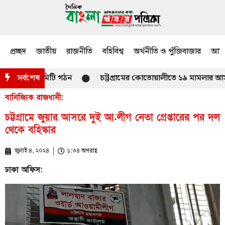
প্রচ্ছদ
জাতীয়
রাজনীতি
বহিবিশ্ব
অর্থনীতি ও পুঁজিবাজার
আমজ
রিচালনা কমিটি গঠন
সর্বশেষ
চট্টগ্রামের কোতোয়ালীতে ১৯ মামলার আসামি দু
বানিজ্যিক রাজধানী:
চট্টগ্রামে জুয়ার আসরে দুই আ.লীগ নেতা গ্রেপ্তারের পর দল
থেকে বহিস্কার
জুলাই ৪, ২০২৪
১:৩৪ অপরাহ্ণ
ঢাকা অফিস: