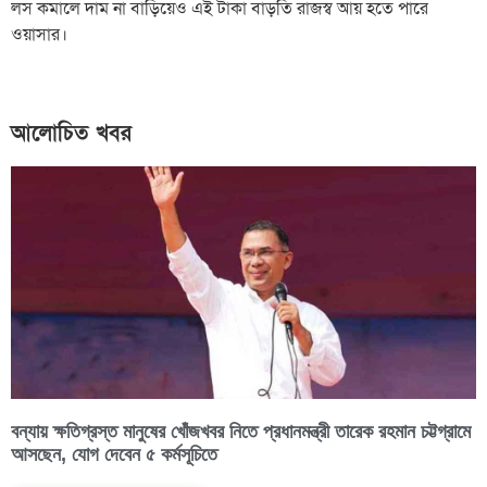
লস কমালে দাম না বাড়িয়েও এই টাকা বাড়তি রাজস্ব আয় হতে পারে
ওয়াসার।
আলোচিত খবর
বন্যায় ক্ষতিগ্রস্ত মানুষের খোঁজখবর নিতে প্রধানমন্ত্রী তারেক রহমান চট্টগ্রামে
আসছেন, যোগ দেবেন ৫ কর্মসূচিতে