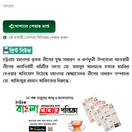
অপরাধ:
সোশ্যাল শেয়ার কার্ড
এই কার্ডটি সোশ্যাল মিডিয়ায় শেয়ার করুন
চট্টগ্রাম মহানগর কৃষক লীগের যুগ্ম-সাধারণ ও কর্ণফুলী উপজেলা আওয়ামী
লীগের কার্যনির্বাহী কমিটির সদস্য মো. মাহাবুব আলমকে হত্যার হুমকির
দেওয়ার অভিযোগ উঠেছে মহানগর স্বেচ্ছাসেবক লীগের সাধারণ সম্পাদক
মো. আজিজুর রহমান আজিজের বিরুদ্ধে।