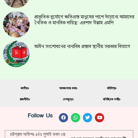
প্রাকৃতিক দুর্যোগে ক্ষতিগ্রস্ত মানুষের পাশে দাঁড়ানো আমাদের
নৈতিক ও মানবিক দায়িত্ব: এরশাদ উল্লাহ এমপি
আইন সংশোধনের নানাবিধ প্রস্তাব স্থানীয় সরকার বিভাগে
জাতীয়
আমজনতার কথা
বহিবিশ্ব
রাজনীতি
দেশজুড়ে
বাণিজ্যিক নগরী
Follow Us
চট্টগ্রাম অফিসঃ ৫/এ লুসাই ভবন ৩য়