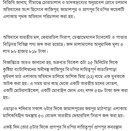
বিজিবি জানায়, সীমান্তে চোরাচালান ও মাদকদ্রব্যের অনুপ্রবেশ রোধে চলমান
অভিযানের অংশ হিসেবে কাজিপুর, জামালপুর ও প্রাগপুর বিওপির কয়েকটি
এলাকায় পৃথক অভিযান পরিচালনা করা হয়।
অভিযানে ভারতীয় মদ, ফেয়ারডিল সিরাপ, ডেক্সামেথাসন ট্যাবলেট ও পাতার
বিড়িসহ বিভিন্ন পণ্য জব্দ করা হয়েছে। জব্দ মালামালের আনুমানিক মূল্য ৫
লাখ ৯৬ হাজার ৮১৮ টাকা।
বিজ্ঞপ্তিতে আরও জানানো হয়, শুক্রবার বিকেল ৩টা ২৫ মিনিটের দিকে
কুষ্টিয়া ব্যাটালিয়নের অধীনস্থ কাজিপুর বিওপির দায়িত্বপূর্ণ কাচারিপাড়া
ফুটবল মাঠ এলাকায় অভিযান চালিয়ে আশিক মিয়া (২২) নামে এক যুবককে
আটক করা হয়। এ সময় তার কাছ থেকে একটি ভারতীয় মদের বোতল,
একটি মোটরসাইকেল, একটি মোবাইল ফোন এবং নগদ ৫৩৮ টাকা জব্দ করা
হয়।
এছাড়াও শনিবার সকাল ৬টার দিকে জামালপুরের জয়পুর মাঠপাড়া এলাকায়
মালিকবিহীন অবস্থায় ৫০ বোতল ভারতীয় ফেয়ারডিল সিরাপ জব্দ করা হয়।
একই দিন ভোর ৫টার দিকে প্রাগপুর বিওপির দায়িত্বপূর্ণ প্রাগপুর কবরস্থান