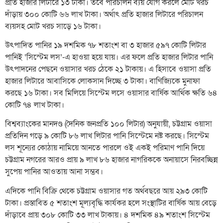
প্রতি হাজার লিটারে ১৩ টাকা। তবে পরিচালন ব্যয় যোগ করলে মোট খরচ
দাঁড়ায় ৩০০ কোটি ৬৬ লাখ টাকা। অর্থাৎ প্রতি হাজার লিটারে পরিচালন
ব্যয়সহ মোট খরচ সাড়ে ১৬ টাকা।
উৎপাদিত পানির ১৯ দশমিক ৭৮ শতাংশ বা ৩ হাজার ৫৯৭ কোটি লিটার
পানিই ‘সিস্টেম লস’-এ হাওয়া হয়ে যায়। এর ফলে প্রতি হাজার লিটার পানি
উৎপাদনের পেছনে ওয়াসার খরচ ঠেকে ২১ টাকায়। এ হিসাবে ওয়াসা প্রতি
হাজার লিটারে আবাসিকে লোকসান দিচ্ছে ৩ টাকা। বাণিজ্যিকে মুনাফা
করছে ১৬ টাকা। সব মিলিয়ে সিস্টেম লসে ওয়াসার বার্ষিক আর্থিক ক্ষতি ৬৪
কোটি ৭৪ লাখ টাকা।
বিশ্বব্যাংকের মানদণ্ড (দৈনিক জনপ্রতি ১০০ লিটার) অনুযায়ী, চট্টগ্রাম ওয়াসা
প্রতিদিন গড়ে ৯ কোটি ৮৬ লাখ লিটার পানি সিস্টেমে নষ্ট করছে। সিস্টেম
লস শূন্যের কোঠায় নামিয়ে আনতে পারলে ওই একই পরিমাণ পানি দিয়ে
চট্টগ্রাম নগরের আরও প্রায় ৯ লাখ ৮৬ হাজার নাগরিককে অনায়াসে নিরবচ্ছিন্ন
সুপেয় পানির আওতায় আনা সম্ভব।
এদিকে পানি বিক্রি থেকে চট্টগ্রাম ওয়াসার গত অর্থবছরে আয় ২৯৩ কোটি
টাকা। প্রস্তাবিত ৫ শতাংশ মূল্যবৃদ্ধি কার্যকর হলে সংস্থাটির বার্ষিক আয় বেড়ে
দাঁড়াবে প্রায় ৩০৮ কোটি ৩৩ লাখ টাকায়। ৪ দশমিক ৪৯ শতাংশ সিস্টেম