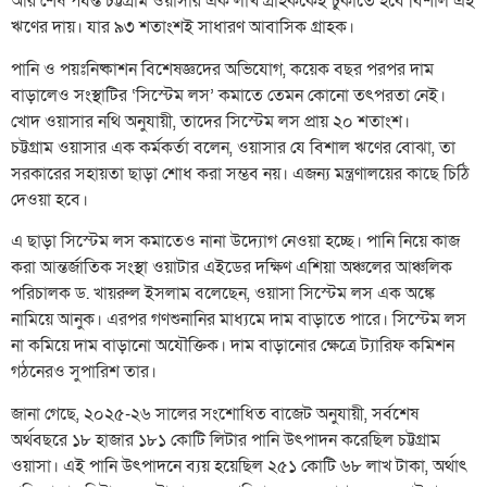
আর শেষ পর্যন্ত চট্টগ্রাম ওয়াসার এক লাখ গ্রাহককেই চুকাতে হবে বিশাল এই
ঋণের দায়। যার ৯৩ শতাংশই সাধারণ আবাসিক গ্রাহক।
পানি ও পয়ঃনিষ্কাশন বিশেষজ্ঞদের অভিযোগ, কয়েক বছর পরপর দাম
বাড়ালেও সংস্থাটির ‘সিস্টেম লস’ কমাতে তেমন কোনো তৎপরতা নেই।
খোদ ওয়াসার নথি অনুযায়ী, তাদের সিস্টেম লস প্রায় ২০ শতাংশ।
চট্টগ্রাম ওয়াসার এক কর্মকর্তা বলেন, ওয়াসার যে বিশাল ঋণের বোঝা, তা
সরকারের সহায়তা ছাড়া শোধ করা সম্ভব নয়। এজন্য মন্ত্রণালয়ের কাছে চিঠি
দেওয়া হবে।
এ ছাড়া সিস্টেম লস কমাতেও নানা উদ্যোগ নেওয়া হচ্ছে। পানি নিয়ে কাজ
করা আন্তর্জাতিক সংস্থা ওয়াটার এইডের দক্ষিণ এশিয়া অঞ্চলের আঞ্চলিক
পরিচালক ড. খায়রুল ইসলাম বলেছেন, ওয়াসা সিস্টেম লস এক অঙ্কে
নামিয়ে আনুক। এরপর গণশুনানির মাধ্যমে দাম বাড়াতে পারে। সিস্টেম লস
না কমিয়ে দাম বাড়ানো অযৌক্তিক। দাম বাড়ানোর ক্ষেত্রে ট্যারিফ কমিশন
গঠনেরও সুপারিশ তার।
জানা গেছে, ২০২৫-২৬ সালের সংশোধিত বাজেট অনুযায়ী, সর্বশেষ
অর্থবছরে ১৮ হাজার ১৮১ কোটি লিটার পানি উৎপাদন করেছিল চট্টগ্রাম
ওয়াসা। এই পানি উৎপাদনে ব্যয় হয়েছিল ২৫১ কোটি ৬৮ লাখ টাকা, অর্থাৎ