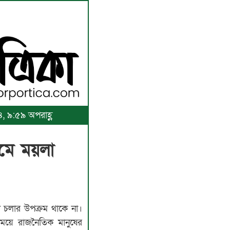
৪, ৯:৫৯ অপরাহ্ণ
ামে ময়লা
ঁটে চলার উপক্রম থাকে না।
িময়ে রাজনৈতিক মানুষের