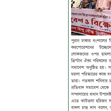
পুরান ঢাকার বংশালের 
করপোরেশনের উচ্ছেদ
লোকজনের ওপর হামলার 
খ্রিস্টান ঐক্য পরিষদের ড
সমাবেশ অনুষ্ঠিত হয়। সম
ময়লা পরিস্কারের কাজ বন
তারা। গতকাল শনিবার চট্ট
প্রতিবাদ সমাবেশ থেকে
সম্প্রদায়ের প্রধান উপদেষ্
এতে ঝাউতলা হরিজন সম্প্
বাদল চন্দ্র দাস বলেন, আমরা একদিন ময়লা পরিষ্কার না