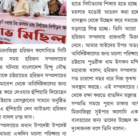
হাতে নির্যাতনের শিকার হতে হচ্ছ
ময়লার মতোই আচরণ করা হচ্ছে
বাসস্থান থেকে উচ্ছেদ করে সমাজ
যড়যন্ত্রে লিপ্ত হচ্ছে। তিনি আরো 
হরিজন সম্প্রদায় রাজধানী মিরন
নেবে। আমার ভাইদের উপর অত্যা
মিরনজিল্লা হরিজন কলোনিতে সিটি
অনির্দিষ্টকালের জন্য ময়লা পরিষ্
ের সময় হরিজন সম্প্রদায়ের
চট্টগ্রাম পুণ্ডরীক ধাম ইসকন মন্দ
ঘটনায় বাংলাদেশ হিন্দু বৌদ্ধ
মহারাজ বলেন, হরিজন সম্প্রদায় র
াকে চট্টগ্রামের হরিজন সম্প্রদায়ের
গত চারশো বছর ধরে নিজ ভূখন্ড
াবেশ থেকে অনির্দিষ্টকালের জন্য
অবস্থান করছে। এই সম্প্রদায়ে
্ধ করে দেওয়ার হুঁশিয়ারি দিয়েছেন
থেকে রক্ষা করতে রাতদিন অক্লান্ত প
গ্রাম প্রেসক্লাবের সামনে অনুষ্ঠিত
সম্প্রতি সময়ে পুরান ঢাকার 
 এ হুঁশিয়ারি দেন ঝাউতলা হরিজন
মিরনজিল্লা সুইপার কলোনি এ
টা বাদল চন্দ্র দাস।
ব্যবহারের জন্য তাদের উচ্ছেদ ক
রদায়ের প্রধান উপদেষ্টা উপদেষ্ট
দুঃখজনক বলে তিনি বলেন।