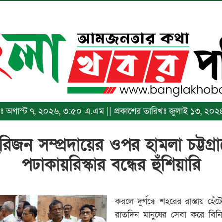
িখঃ অগাস্ট ৭, ২০২৬, ৩:৫০ এ.এম || প্রকাশের তারিখঃ জুলাই ১৩, ২০২
রিজন সম্প্রদায়ের ওপর হামলা চট্টগ্র
পঢাকায়রিস্কার বন্ধের হুঁশিয়ারি
করলে দুর্গন্ধে শহরের রাস্তায় হে
রাতদিন মানুষের সেবা করে বিন