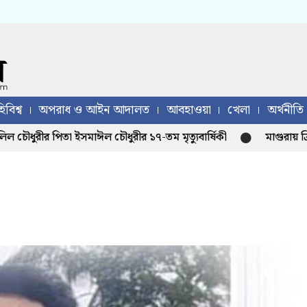
িবিশ্ব
অপরাধ ও আইন আদালত
আবহাওয়া
খেলা
অর্থনীতি
ীর পিতা ইসমাঈল চৌধুরীর ১৭-তম মৃত্যুবার্ষিকী
মাগুরায় ক্রিকেটা