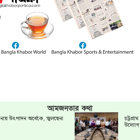
আমজনতার কথা
খানায় উৎপাদন অর্ধেকে, জ্বলছেনা
চট্টগ্র
উদ্যো