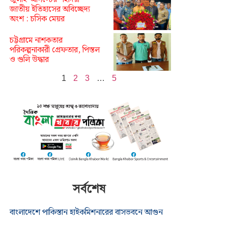
জাতীয় ইতিহাসের অবিচ্ছেদ্য
অংশ : চসিক মেয়র
চট্টগ্রামে নাশকতার
পরিকল্পনাকারী গ্রেফতার, পিস্তল
ও গুলি উদ্ধার
1
2
3
…
5
সর্বশেষ
বাংলাদেশে পাকিস্তান হাইকমিশনারের বাসভবনে আগুন