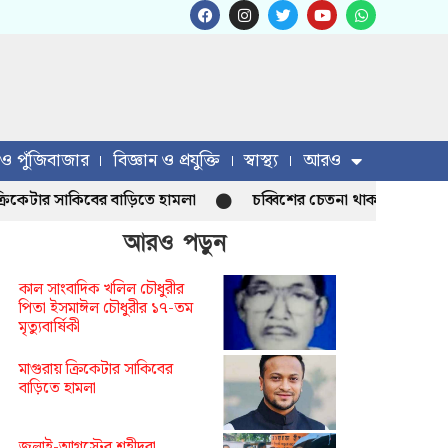
 ও পুঁজিবাজার
বিজ্ঞান ও প্রযুক্তি
স্বাস্থ্য
আরও
র সাকিবের বাড়িতে হামলা
চব্বিশের চেতনা থাকলে হাসিনা আসতে পারবে
আরও পড়ুন
কাল সাংবাদিক খলিল চৌধুরীর
পিতা ইসমাঈল চৌধুরীর ১৭-তম
মৃত্যুবার্ষিকী
মাগুরায় ক্রিকেটার সাকিবের
বাড়িতে হামলা
জুলাই-আগস্টের শহীদরা