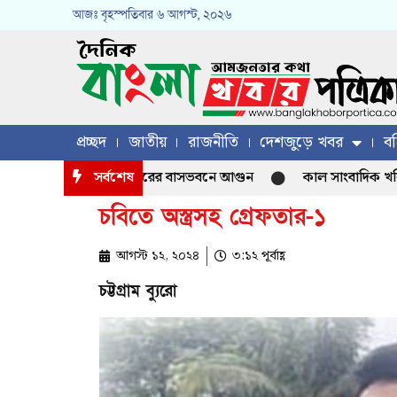
আজঃ
বৃহস্পতিবার
৬ আগস্ট, ২০২৬
প্রচ্ছদ
জাতীয়
রাজনীতি
দেশজুড়ে খবর
বহ
কিস্তান হাইকমিশনারের বাসভবনে আগুন
সর্বশেষ
কাল সাংবাদিক খলিল চৌধুর
চবিতে অস্ত্রসহ গ্রেফতার-১
আগস্ট ১২, ২০২৪
৩:১২ পূর্বাহ্ণ
চট্টগ্রাম ব্যুরো