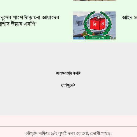
ত মানুষের পাশে দাঁড়ানো আমাদের
আইন সং
রশাদ উল্লাহ এমপি
আমজনতার কথা
দেশজুড়ে
চট্টগ্রাম অফিসঃ ৫/এ লুসাই ভবন ৩য় তলা, চেরাগী পাহাড়,