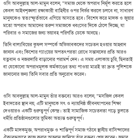
ওসি আবদুল্লাহ আল-মামুন বলেন, “সমাজ থেকে অপরাধ নির্মূল করতে হলে
কেবল আইনশৃঙ্খলা রক্ষাকারী বাহিনীর ওপর নির্ভর করলে চলবে না, সাধারণ
মানুষকেও স্বতঃস্ফূর্তভাবে এগিয়ে আসতে হবে। বিশেষ করে মাদক ও জুয়ার
মতো অপরাধ আমাদের তরুণ সমাজকে ধ্বংসের দিকে ঠেলে দিচ্ছে, যা
পরিবার ও সমাজের জন্য ভয়াবহ পরিণতি ডেকে আনছে।
​তিনি বাল্যবিয়ের কুফল সম্পর্কে অভিভাবকদের সচেতন হওয়ার আহ্বান
জানান এবং কিশোর গ্যাংয়ের অপতৎপরতা রোধে সন্তানদের প্রতি আরও
যত্নবান ও নজরদারি বাড়ানোর পরামর্শ দেন। এ সময় এলাকায় চুরি, ছিনতাই
বা যেকোনো অপরাধমূলক কর্মকাণ্ডের তথ্য পাওয়া মাত্রই তা দ্রুত পুলিশকে
জানানোর জন্য তিনি সবার প্রতি অনুরোধ করেন।
​ওসি আবদুল্লাহ আল-মামুন তাঁর বক্তব্যে আরও বলেন, “মসজিদ কেবল
ইবাদতের স্থান নয়, এটি মানুষকে সৎ ও ন্যায়নিষ্ঠ জীবনযাপনের শিক্ষা
দেওয়ারও একটি গুরুত্বপূর্ণ কেন্দ্র। তাই সামাজিক সচেতনতা গড়ে তুলতে
ধর্মীয় প্রতিষ্ঠানগুলোর ভূমিকা অত্যন্ত গুরুত্বপূর্ণ।
​একটি মাদকমুক্ত, অপরাধমুক্ত ও শান্তিপূর্ণ সমাজ গঠনে স্থানীয় বাসিন্দাদের
ঐক্যবদ্ধভাবে কাজ করার আহ্বান জানিয়ে তাঁর বক্তব্য শেষ করেন। জুমার