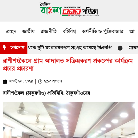
প্রচ্ছদ
জাতীয়
রাজনীতি
বহিবিশ্ব
অর্থনীতি ও পুঁজিবাজার
আমজ
্তার কার্যালয় থেকে দুটি মনোনয়নপত্র সংগ্রহ করেছে বিএনপি
সর্বশেষ
মাতারবাড়ী কয়
রাণীশংকৈলে গ্রাম আদালত সক্রিয়করণ প্রকল্পের কার্যক্রম
প্রচার প্রচারণা
আগস্ট ২০, ২০২৪
২:১৩ অপরাহ্ণ
রানীশংকৈল (ঠাকুরগাঁও) প্রতিনিধি: ঠাকুরগাঁওয়ের