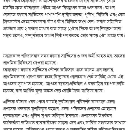
​খবর পেয়ে নেত্রকোণা ও আশেপাশের অঞ্চলের ফায়ার সার্ভিসের ১০টি
ইউনিট দ্রুত ঘটনাস্থলে পৌঁছে আগুন নিয়ন্ত্রণের কাজ শুরু করে। আগুন
নেভাতে ফায়ার সার্ভিসের পাশাপাশি স্থানীয় জনতা, পুলিশ, বিজিবি এবং রেড
ক্রিসেন্টের স্বেচ্ছাসেবকেরা কাঁধে কাঁধ মিলিয়ে অংশ নেন। সবার সম্মিলিত
প্রচেষ্টায় প্রায় ২ ঘণ্টার মাথায় রাত সাড়ে ১১টার দিকে আগুন নিয়ন্ত্রণে আনা
সম্ভব হলেও, সম্পূর্ণভাবে আগুন নির্বাপন করতে ভোর সাড়ে ৫টা বেজে যায়।
উদ্ধারকাজ পরিচালনার সময় ফায়ার সার্ভিসের ৩ জন কর্মী আহত হন, তাদের
প্রাথমিক চিকিৎসা দেওয়া হয়েছে।
​নেত্রকোণা ফায়ার সার্ভিসের স্টেশন অফিসার খানে আলম খান জানান,
প্রাথমিকভাবে ধারণা করা হচ্ছে বিদ্যুতের গোলযোগ (শর্ট সার্কিট) থেকে এই
আগুনের সূত্রপাত হয়েছে। আগুনে ব্যবসাপ্রতিষ্ঠান ও ঘরবাড়ির ব্যাপক ক্ষতি
হয়েছে, যার আর্থিক মূল্য অন্তত দেড় কোটি টাকা ছাড়িয়ে যাবে।
​এদিকে ঘটনার খবর পেয়ে রাতেই দুর্ঘটনাস্থল পরিদর্শন করেছেন জেলা
প্রশাসক খন্দকার মুশফিকুর রহমান, জেলা পরিষদের প্রশাসক মোহাম্মদ
নুরুজ্জামান এবং পুলিশ সুপার তরিকুল ইসলাম। প্রশাসনের ঊর্ধ্বতন
কর্মকর্তারা ক্ষতিগ্রস্ত ব্যবসায়ীদের সান্ত্বনা দেন এবং সার্বিক সহায়তার আশ্বাস
প্রদান করেন। অগ্নিকাণ্ডের প্রকৃত কারণ ও ক্ষয়ক্ষতির সঠিক পরিমাণ নিরূপণে