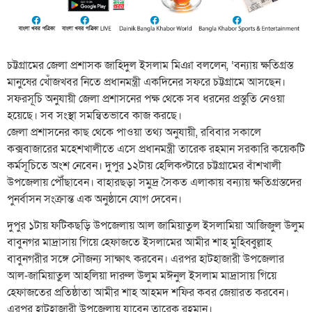
চট্টগ্রামের জেলা প্রশাসক জাহিদুল ইসলাম মিঞা বললেন, ‘বন্যায় ক্ষতিগ্রস্ত
মানুষের খোঁজখবর নিতে প্রধানমন্ত্রী একদিনের সফরে চট্টগ্রামে আসছেন।
সফরসূচি অনুযায়ী জেলা প্রশাসনের পক্ষ থেকে সব ধরনের প্রস্তুতি নেওয়া
হয়েছে। সব সংস্থা সমন্বিতভাবে কাজ করছে।
জেলা প্রশাসনের কাছ থেকে পাওয়া তথ্য অনুযায়ী, রবিবার সকালে
কক্সবাজারের মহেশখালীতে এসে প্রধানমন্ত্রী তারেক রহমান সরকারি কয়েকটি
কর্মসূচিতে অংশ নেবেন। দুপুর ১২টায় হেলিকপ্টারে চট্টগ্রামের বাঁশখালী
উপজেলায় পৌঁছাবেন। বাহারছড়া সমুদ্র সৈকত এলাকায় বন্যায় ক্ষতিগ্রস্তদের
পুনর্বাসন সংক্রান্ত এক অনুষ্ঠানে যোগ দেবেন।
দুপুর ১টায় ফটিকছড়ি উপজেলায় আল জামিয়াতুল ইসলামিয়া আজিজুল উলুম
বাবুনগর মাদ্রাসায় গিয়ে হেফাজতে ইসলামের আমীর শাহ মুহিব্বুল্লাহ
বাবুনগরীর সঙ্গে সৌজন্য সাক্ষাৎ করবেন। এরপর হাটহাজারী উপজেলার
আল-জামিয়াতুল আহলিয়া দারুল উলুম মঈনুল ইসলাম মাদ্রাসায় গিয়ে
হেফাজতের প্রতিষ্ঠাতা আমীর শাহ আহমদ শফির কবর জেয়ারত করবেন।
এরপর হাটহাজারী উপজেলায় যাবেন তারেক রহমান।