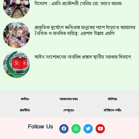
উদ্যোগ : এমডি প্রকৌশলী সেলিম মো: জানে আলম
প্রাকৃতিক দুর্যোগে ক্ষতিগ্রস্ত মানুষের পাশে দাঁড়ানো আমাদের
নৈতিক ও মানবিক দায়িত্ব: এরশাদ উল্লাহ এমপি
আইন সংশোধনের নানাবিধ প্রস্তাব স্থানীয় সরকার বিভাগে
জাতীয়
আমজনতার কথা
বহিবিশ্ব
রাজনীতি
দেশজুড়ে
বাণিজ্যিক নগরী
Follow Us