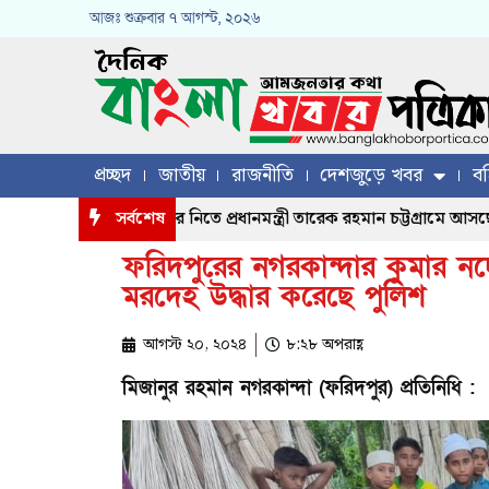
আজঃ
শুক্রবার
৭ আগস্ট, ২০২৬
প্রচ্ছদ
জাতীয়
রাজনীতি
দেশজুড়ে খবর
বহ
গ্রস্ত মানুষের খোঁজখবর নিতে প্রধানমন্ত্রী তারেক রহমান চট্টগ্রামে আসছেন, 
সর্বশেষ
ফরিদপুরের নগরকান্দার কুমার নদ
মরদেহ উদ্ধার করেছে পুলিশ
আগস্ট ২০, ২০২৪
৮:২৮ অপরাহ্ণ
মিজানুর রহমান নগরকান্দা (ফরিদপুর) প্রতিনিধি :