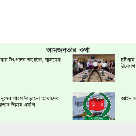
আমজনতার কথা
খানায় উৎপাদন অর্ধেকে, জ্বলছেনা
চট্টগ্র
উদ্যো
ত মানুষের পাশে দাঁড়ানো আমাদের
আইন সং
রশাদ উল্লাহ এমপি