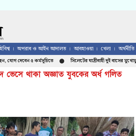
িবিশ্ব
অপরাধ ও আইন আদালত
আবহাওয়া
খেলা
অর্থনীতি
যোগ দেবেন ৫ কর্মসূচিতে
সিলেটের যাত্রীবাহী দুই বাসের মুখোমুখি
ে ভেসে থাকা অজ্ঞাত যুবকের অর্ধ গলিত