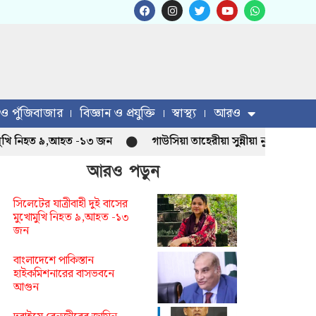
 ও পুঁজিবাজার
বিজ্ঞান ও প্রযুক্তি
স্বাস্থ্য
আরও
 নিহত ৯,আহত -১৩ জন
গাউসিয়া তাহেরীয়া সুন্নীয়া নূরানী মাদ্রাসা ন
আরও পড়ুন
সিলেটের যাত্রীবাহী দুই বাসের
মুখোমুখি নিহত ৯,আহত -১৩
জন
বাংলাদেশে পাকিস্তান
হাইকমিশনারের বাসভবনে
আগুন