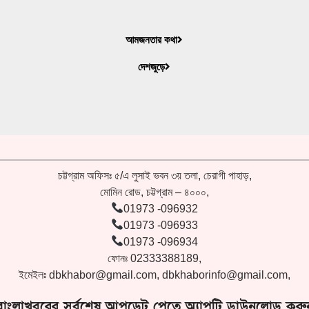
আমজনতার কথা
দেশজুড়ে
চট্টগ্রাম অফিসঃ ৫/এ লুসাই ভবন ৩য় তলা, চেরাগী পাহাড়,
মোমিন রোড, চট্টগ্রাম – ৪০০০,
01973 -096932
01973 -096933
01973 -096934
ফোনঃ 02333388189,
ইমেইলঃ
dbkhabor@gmail.com
,
dbkhaborinfo@gmail.com
,
বাংলাখবরের সর্বশেষ আপডেট পেতে অ্যাপটি ডাউনলোড করু