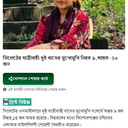
সিলেটের যাত্রীবাহী দুই বাসের মুখোমুখি নিহত ৯,আহত -১৩
জন
সোশ্যাল শেয়ার কার্ড
এই কার্ডটি সোশ্যাল মিডিয়ায় শেয়ার করুন
সিলেটের ওসমানীনগরে দুই যাত্রীবাহী বাসের মুখোমুখি সংঘর্ষে অন্তত ৯ জন
নিহত,১৩ জন আহত হয়েছে। নিহতদের মধ্যে কিশোরগঞ্জের চন্ডিবের
এলাকার বাউলশিল্পী পেহেলী ভৈরবীও রয়েছেন।