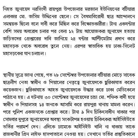
নিহত জুনায়েদ নরসিংদী রায়পুরা উপজেলার মরজাল ইউনিয়নের বটিয়ারা
এলাকার মো. জসিম উদ্দিনের ছেলে। সে বৈষম্যবিরোধী ছাত্র আন্দোলনে
সমন্বয়ক ছিলো বলে দাবী করে মিছিল করে বিক্ষোভকারীরা। টানা একঘন্টার
বেশি সময় অবরোধ চলার পর বেলা ১২ টায় আয়োজকরা জুনায়েদ হত্যায়
জড়িতদের গ্রেপ্তারের দাবি জানিয়ে ২৪ ঘন্টার আল্টিমেটাম প্রদান করে
মহাসড়ক থেকে অবরোধ তুলে নেয়। এরপর স্বাভাবিক হয় ঢাকা-সিলেট
মহাসড়কের যান চলাচল।
স্থানীয় সূত্রে জানা গেছে, গত ২৮ সেপ্টেম্বর উপজেলার বটিয়ারা মোড়ে সাবেক
ছাত্রলীগ নেতা স্বাধীন ও পিয়ালের নেতৃত্বে জুনায়েদকে ছুরিকাঘাত করেন
কয়েকজন। ছুরিকাঘাতে আহত জুনায়েদকে উদ্ধার করে ঢাকা মেডিকেলে
পাঠানো হয়। এ ঘটনায় ৩০ সেপ্টেম্বর জুনায়েদের চাচা মো. শফিক বাদী হয়ে
স্বাধীন ও পিয়ালসহ ১৪ জনকে আসামি করে রায়পুরা থানায় মামলা করেন।
পরে পুলিশ একজনকে গ্রেপ্তার করে। টানা ৯ দিন চিকিৎসাধীন থাকার পর
সোমবার দুপুরে জুনায়েদের অবস্থা সংকটাপন্ন হওয়ায় চিকিৎকরা আইসিইউতে
ভর্তির পরামর্শ দেন। এদিকে ঢামেকে আইসিইউ খালি না থাকায় তাকে
রাজধানীর গ্রিন লাইফ হাসপাতালে নেওয়া হয়। সেখানে ভর্তির প্রস্তুতিকালে