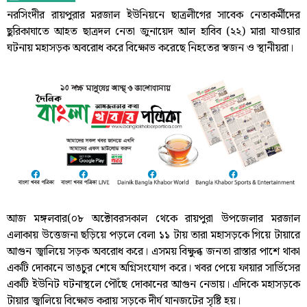
নরসিংদীর রায়পুরার মরজাল ইউনিয়নে ছাত্রলীগের সাবেক নেতাকর্মীদের
ছুরিকাঘাতে আহত ছাত্রদল নেতা জুনায়েদ আল হাবিব (২২) মারা যাওয়ার
ঘটনায় মহাসড়ক অবরোধ করে বিক্ষোভ করেছে নিহতের স্বজন ও স্থানীয়রা।
আজ মঙ্গলবার(০৮ অক্টোবরসকাল থেকে রায়পুরা উপজেলার মরজাল
এলাকায় উত্তেজনা ছড়িয়ে পড়লে বেলা ১১ টায় তারা মহাসড়কে গিয়ে টায়ারে
আগুন জ্বালিয়ে সড়ক অবরোধ করে। এসময় বিক্ষুব্ধ জনতা রাস্তার পাশে থাকা
একটি দোকানে ভাঙচুর শেষে অগ্নিসংযোগ করে। খবর পেয়ে ফায়ার সার্ভিসের
একটি ইউনিট ঘটনাস্থলে পৌঁছে দোকানের আগুন নেভায়। এদিকে মহাসড়কে
টায়ার জ্বালিয়ে বিক্ষোভ করায় সড়কে দীর্ঘ যানজটের সৃষ্টি হয়।