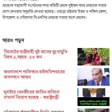
প্রত্যেক সহযোগী সংগঠনের নগর কমিটি থেকে দুইজন করে নেতাকে সভায়
যোগ দেওয়ার অনুমতি দেওয়া হয়েছে। এছাড়া চট্টগ্রাম উত্তর ও দক্ষিণ জেলা,
উপজেলা ও পৌরসভা বিএনপির নেতারা সভায় অংশ নেবেন।
আরও পড়ুন
সিলেটের যাত্রীবাহী দুই বাসের মুখোমুখি
নিহত ৯,আহত -১৩ জন
বাংলাদেশে পাকিস্তান হাইকমিশনারের
বাসভবনে আগুন
দুবাইয়ে বেনজীরের জামিন বাতিলে
ল’ফার্ম নিয়োগ হয়েছে – স্বরাষ্ট্রমন্ত্রী