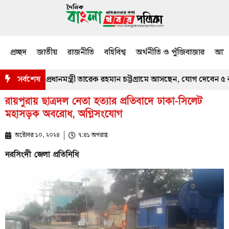
প্রচ্ছদ
জাতীয়
রাজনীতি
বহিবিশ্ব
অর্থনীতি ও পুঁজিবাজার
আমজ
জখবর নিতে প্রধানমন্ত্রী তারেক রহমান চট্টগ্রামে আসছেন, যোগ দেবেন ৫ কর্মসূ
সর্বশেষ
রায়পুরায় ছাত্রদল নেতা হত্যার প্রতিবাদে ঢাকা-সিলেট
মহাসড়ক অবরোধ, অগ্নিসংযোগ
অক্টোবর ১০, ২০২৪
৭:৪১ অপরাহ্ণ
নরসিংদী জেলা প্রতিনিধি