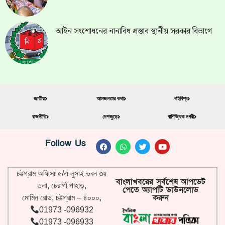
আইন সংশোধনের নানাবিধ প্রস্তাব স্থানীয় সরকার বিভাগে
জাতীয়
আমজনতার কথা
বহিবিশ্ব
রাজনীতি
দেশজুড়ে
বাণিজ্যিক নগরী
Follow Us
চট্টগ্রাম অফিসঃ ৫/এ লুসাই ভবন ৩য়
বাংলাখবরের সর্বশেষ আপডেট
তলা, চেরাগী পাহাড়,
পেতে অ্যাপটি ডাউনলোড
করুন
মোমিন রোড, চট্টগ্রাম – ৪০০০,
01973 -096932
01973 -096933