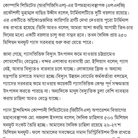
কোম্পানি লিমিটেড (আরপিজিসিএল)-এর উপমহাব্যবস্থাপক (এলএনজি)
প্রকৌশলী মুহাম্মদ নাছির উদ্দীন বলেন, টার্মিনালটিতে দুটি বয়লার রয়েছে।
এর একটিতে অগ্নিকাণ্ডজনিত কারিগরি ত্রুটি দেখা দেওয়ায় পুরো টার্মিনাল
বন্ধ রাখতে হয়েছে।তিনি আরও বলেন, আমরা আশা করছি আগামী তিন-চার
দিনের মধ্যে একটি বয়লার চালু করা সম্ভব হবে। তখন দৈনিক প্রায় ২৫০
মিলিয়ন ঘনফুট গ্যাস সরবরাহ শুরু করা যেতে পারে।
জানা গেছে, গ্যাসভিত্তিক বিদ্যুৎ উৎপাদন কমে যাওয়ায় চট্টগ্রামেও
লোডশেডিং বেড়েছে। বন্দর এলাকার ব্যবসায়ী মো. ইলিয়াস বলেন, গ্যাস
নেই, আবার বিদ্যুতও বারবার চলে যাচ্ছে। দোকানের ফ্রিজ ও অন্যান্য
যন্ত্রপাতি চালাতে সমস্যা হচ্ছে।বিদ্যুৎ উন্নয়ন বোর্ডের কর্মকর্তারা বলছেন,
গ্যাসের সরবরাহ কমে যাওয়ায় কয়েকটি গ্যাসভিত্তিক কেন্দ্র পূর্ণ সক্ষমতায়
উৎপাদন করতে পারছে না। অন্যদিকে মানুষ বৈদ্যুতিক চুলা বেশি ব্যবহার
করায় চাহিদা আরও বেড়ে যাচ্ছে।
গ্যাস ট্রান্সমিশন কোম্পানী লিমিটেডের (জিটিসিএল) অপারেশন বিভাগের
মহাব্যবস্থাপক মো. নজরুল ইসলাম বলেন, দৈনিক চাহিদার ৫০০ মিলিয়ন
ঘনফুট সংকট তৈরি হচ্ছে। আমাদের দৈনিক চাহিদা রয়েছে ২৬-২৭’শ
মিলিয়ন ঘনফুট। ফলে আমাদের সবক্ষেত্রে সমান ডিস্ট্রিবিউশন ঠিক রাখতে