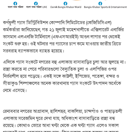
কর্ণফুলী গ্যাস ডিস্ট্রিবিউশন কোম্পানি লিমিটেডের (কেজিডিসিএল)
কর্মকর্তারা জানিয়েছেন, গত ২১ জুলাই মহেশখালীতে এক্সিলারেট এনার্জির
ভাসমান এলএনজি টার্মিনালে (এফএসআরইউ) আগুন লাগার পর থেকেই
সংকট শুরু হয়। ওই ঘটনার পর গ্যাসের চাপ কমে যাওয়ায় জাতীয় গ্রিডে
সরবরাহ ব্যাপকভাবে ব্যাহত হয়েছে।
এদিকে গ্যাস সংকটে নগরের বহু এলাকায় বাসাবাড়ির চুলা আর জ্বলছে না।
রান্না করতে না পেরে পরিবারগুলো বৈদ্যুতিক চুলা ও এলপিজির ওপর
নির্ভরশীল হয়ে পড়েছে। একই সঙ্গে কাট্টলী, ইপিজেড, পতেঙ্গা, বন্দর ও
সীতাকুণ্ড শিল্পাঞ্চলের অনেক কারখানায় গ্যাস সংকটে উৎপাদন অর্ধেকে
নেমে এসেছে।
রেনাববার নগরের আগ্রাবাদ, হালিশহর, বাকলিয়া, চান্দগাঁও ও পাহাড়তলী
এলাকায় সরেজমিন ঘুরে দেখা যায়, অধিকাংশ বাসাবাড়িতে রান্না বন্ধ
রয়েছে। কোথাও ভোরে আধা ঘণ্টা থেকে এক ঘণ্টা গ্যাস এলেও সকাল