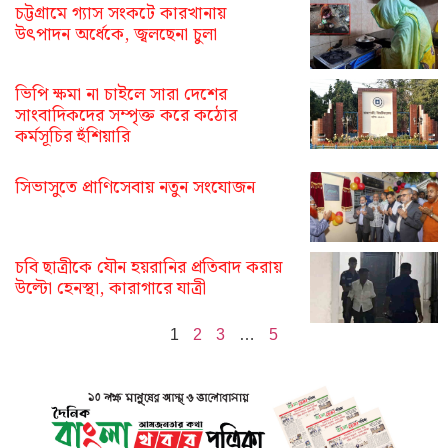
চট্টগ্রামে গ্যাস সংকটে কারখানায়
উৎপাদন অর্ধেকে, জ্বলছেনা চুলা
ভিপি ক্ষমা না চাইলে সারা দেশের
সাংবাদিকদের সম্পৃক্ত করে কঠোর
কর্মসূচির হুঁশিয়ারি
সিভাসুতে প্রাণিসেবায় নতুন সংযোজন
চবি ছাত্রীকে যৌন হয়রানির প্রতিবাদ করায়
উল্টো হেনস্থা, কারাগারে যাত্রী
1
2
3
…
5