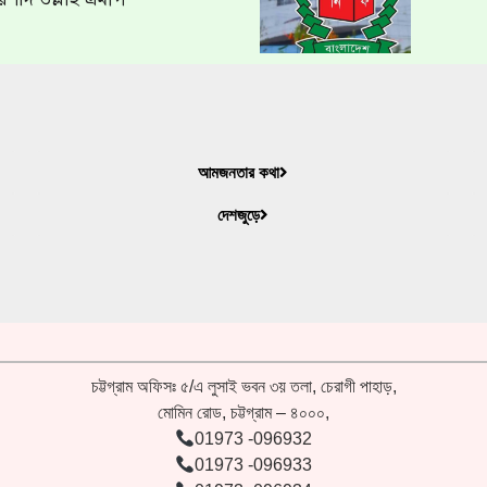
আমজনতার কথা
দেশজুড়ে
চট্টগ্রাম অফিসঃ ৫/এ লুসাই ভবন ৩য় তলা, চেরাগী পাহাড়,
মোমিন রোড, চট্টগ্রাম – ৪০০০,
01973 -096932
01973 -096933