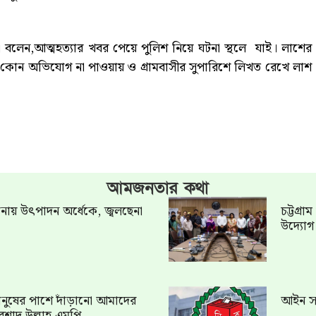
বলেন,আত্মহত্যার খবর পেয়ে পুলিশ নিয়ে ঘটনা স্থলে যাই। লাশের
 কোন অভিযোগ না পাওয়ায় ও গ্রামবাসীর সুপারিশে লিখত রেখে লাশ
আমজনতার কথা
খানায় উৎপাদন অর্ধেকে, জ্বলছেনা
চট্টগ্র
উদ্যো
ত মানুষের পাশে দাঁড়ানো আমাদের
আইন সং
রশাদ উল্লাহ এমপি