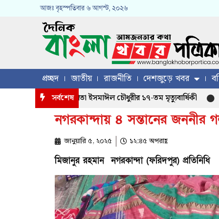
আজঃ
বৃহস্পতিবার
৬ আগস্ট, ২০২৬
প্রচ্ছদ
জাতীয়
রাজনীতি
দেশজুড়ে খবর
বহ
িক খলিল চৌধুরীর পিতা ইসমাঈল চৌধুরীর ১৭-তম মৃত্যুবার্ষিকী
সর্বশেষ
মাগু
নগরকান্দায় ৪ সন্তানের জননীর গ
জানুয়ারি ৫, ২০২৫
১২:৪৫ অপরাহ্ণ
মিজানুর রহমান নগরকান্দা (ফরিদপুর) প্রতিনিধি