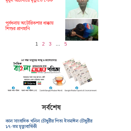
মৃদুল আচার্য্যরে মৃত্যুতে শোক
পূর্বধলায় অটোরিকশার ধাক্কায়
শিশুর প্রাণহানি
1
2
3
…
5
সর্বশেষ
কাল সাংবাদিক খলিল চৌধুরীর পিতা ইসমাঈল চৌধুরীর
১৭-তম মৃত্যুবার্ষিকী