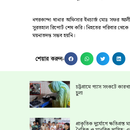
নগরকান্দা থানার অফিসার ইনচার্জ মোঃ সফর আলী 
সুরতহাল রিপোর্ট শেষ করি। নিহতের পরিবার থেকে
ময়নাতদন্ত সম্ভব হয়নি।
শেয়ার করুন-
চট্টগ্রামে গ্যাস সংকটে কার
চুলা
প্রাকৃতিক দুর্যোগে ক্ষতিগ্রস্
নৈতিক ও মানবিক দায়িত্ব: এ