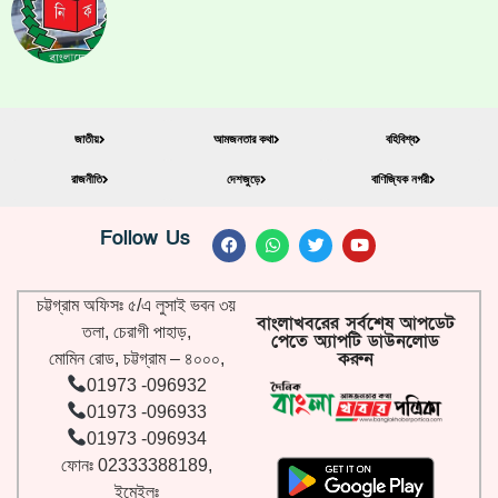
জাতীয়
আমজনতার কথা
বহিবিশ্ব
রাজনীতি
দেশজুড়ে
বাণিজ্যিক নগরী
Follow Us
চট্টগ্রাম অফিসঃ ৫/এ লুসাই ভবন ৩য়
বাংলাখবরের সর্বশেষ আপডেট
তলা, চেরাগী পাহাড়,
পেতে অ্যাপটি ডাউনলোড
করুন
মোমিন রোড, চট্টগ্রাম – ৪০০০,
01973 -096932
01973 -096933
01973 -096934
ফোনঃ 02333388189,
ইমেইলঃ