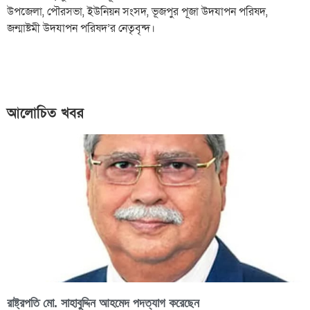
উপজেলা, পৌরসভা, ইউনিয়ন সংসদ, ভূজপুর পূজা উদযাপন পরিষদ,
জন্মাষ্টমী উদযাপন পরিষদ’র নেতৃবৃন্দ।
আলোচিত খবর
রাষ্ট্রপতি মো. সাহাবুদ্দিন আহমেদ পদত্যাগ করেছেন