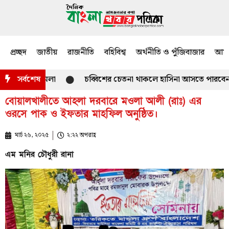
প্রচ্ছদ
জাতীয়
রাজনীতি
বহিবিশ্ব
অর্থনীতি ও পুঁজিবাজার
আমজ
াড়িতে হামলা
সর্বশেষ
চব্বিশের চেতনা থাকলে হাসিনা আসতে পারবেন না : প্রত
বোয়ালখালীতে আহলা দরবারে মওলা আলী (রাঃ) এর
ওরসে পাক ও ইফতার মাহফিল অনুষ্ঠিত।
মার্চ ২৬, ২০২৫
২:২২ অপরাহ্ণ
এম মনির চৌধুরী রানা