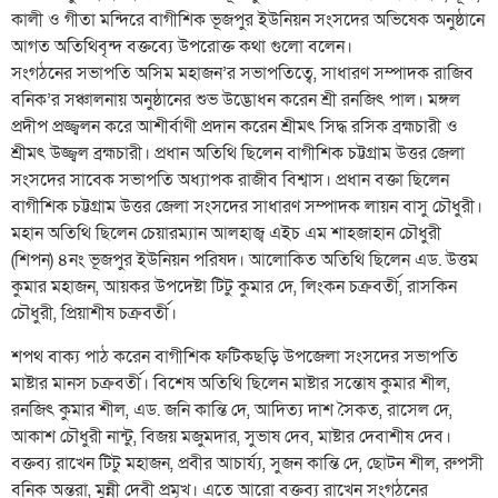
কালী ও গীতা মন্দিরে বাগীশিক ভূজপুর ইউনিয়ন সংসদের অভিষেক অনুষ্ঠানে
আগত অতিথিবৃন্দ বক্তব্যে উপরোক্ত কথা গুলো বলেন।
সংগঠনের সভাপতি অসিম মহাজন’র সভাপতিত্বে, সাধারণ সম্পাদক রাজিব
বনিক’র সঞ্চালনায় অনুষ্ঠানের শুভ উদ্ভোধন করেন শ্রী রনজিৎ পাল। মঙ্গল
প্রদীপ প্রজ্জ্বলন করে আশীর্বাণী প্রদান করেন শ্রীমৎ সিদ্ধ রসিক ব্রহ্মচারী ও
শ্রীমৎ উজ্জ্বল ব্রহ্মচারী। প্রধান অতিথি ছিলেন বাগীশিক চট্টগ্রাম উত্তর জেলা
সংসদের সাবেক সভাপতি অধ্যাপক রাজীব বিশ্বাস। প্রধান বক্তা ছিলেন
বাগীশিক চট্টগ্রাম উত্তর জেলা সংসদের সাধারণ সম্পাদক লায়ন বাসু চৌধুরী।
মহান অতিথি ছিলেন চেয়ারম্যান আলহাজ্ব এইচ এম শাহজাহান চৌধুরী
(শিপন) ৪নং ভূজপুর ইউনিয়ন পরিষদ। আলোকিত অতিথি ছিলেন এড. উত্তম
কুমার মহাজন, আয়কর উপদেষ্টা টিটু কুমার দে, লিংকন চক্রবর্তী, রাসকিন
চৌধুরী, প্রিয়াশীষ চক্রবর্তী।
শপথ বাক্য পাঠ করেন বাগীশিক ফটিকছড়ি উপজেলা সংসদের সভাপতি
মাষ্টার মানস চক্রবর্তী। বিশেষ অতিথি ছিলেন মাষ্টার সন্তোষ কুমার শীল,
রনজিৎ কুমার শীল, এড. জনি কান্তি দে, আদিত্য দাশ সৈকত, রাসেল দে,
আকাশ চৌধুরী নান্টু, বিজয় মজুমদার, সুভাষ দেব, মাষ্টার দেবাশীষ দেব।
বক্তব্য রাখেন টিটু মহাজন, প্রবীর আচার্য্য, সুজন কান্তি দে, ছোটন শীল, রুপসী
বনিক অন্তরা, মুন্নী দেবী প্রমূখ। এতে আরো বক্তব্য রাখেন সংগঠনের