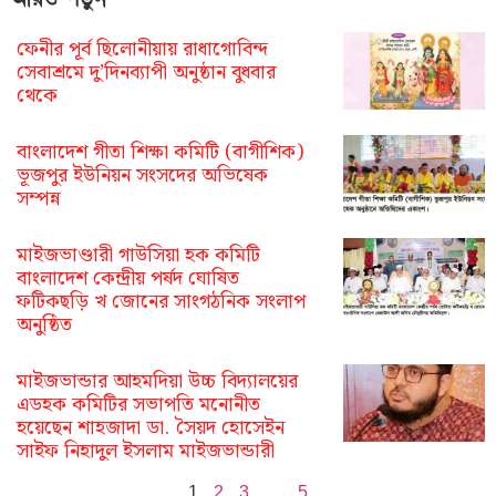
ফেনীর পূর্ব ছিলোনীয়ায় রাধাগোবিন্দ
সেবাশ্রমে দু’দিনব্যাপী অনুষ্ঠান বুধবার
থেকে
বাংলাদেশ গীতা শিক্ষা কমিটি (বাগীশিক)
ভূজপুর ইউনিয়ন সংসদের অভিষেক
সম্পন্ন
মাইজভাণ্ডারী গাউসিয়া হক কমিটি
বাংলাদেশ কেন্দ্রীয় পর্ষদ ঘোষিত
ফটিকছড়ি খ জোনের সাংগঠনিক সংলাপ
অনুষ্ঠিত
মাইজভান্ডার আহমদিয়া উচ্চ বিদ্যালয়ের
এডহক কমিটির সভাপতি মনোনীত
হয়েছেন শাহজাদা ডা. সৈয়দ হোসেইন
সাইফ নিহাদুল ইসলাম মাইজভান্ডারী
1
2
3
…
5