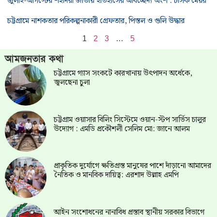
জুলাই-আগস্টের শহীদরা জাতীয় ইতিহাসের অবিচ্ছেদ্য অংশ : চসিক মেয়র
চট্টগ্রামে নাশকতার পরিকল্পনাকারী গ্রেফতার, পিস্তল ও গুলি উদ্ধার
1
2
3
…
5
আমজনতার কথা
চট্টগ্রামে গ্যাস সংকটে কারখানায় উৎপাদন অর্ধেকে,
জ্বলছেনা চুলা
চট্টগ্রাম ওয়াসার বিলিং সিস্টেমে ওয়ান-স্টপ সার্ভিস চালুর
উদ্যোগ : এমডি প্রকৌশলী সেলিম মো: জানে আলম
প্রাকৃতিক দুর্যোগে ক্ষতিগ্রস্ত মানুষের পাশে দাঁড়ানো আমাদের
নৈতিক ও মানবিক দায়িত্ব: এরশাদ উল্লাহ এমপি
আইন সংশোধনের নানাবিধ প্রস্তাব স্থানীয় সরকার বিভাগে