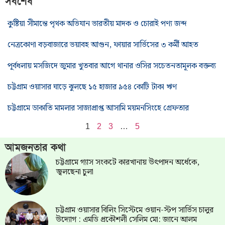
সর্বশেষ
কুষ্টিয়া সীমান্তে পৃথক অভিযান ভারতীয় মাদক ও চোরাই পণ্য জব্দ
নেত্রকোণা বড়বাজারে ভয়াবহ আগুন, ফায়ার সার্ভিসের ৩ কর্মী আহত
পূর্বধলায় মসজিদে জুমার খুতবার আগে থানার ওসির সচেতনতামূলক বক্তব্য
চট্টগ্রাম ওয়াসার ঘাড়ে ঝুলছে ১৫ হাজার ৯৫৪ কোটি টাকা ঋণ
চট্টগ্রামে ডাকাতি মামলার সাজাপ্রাপ্ত আসামি ময়মনসিংহে গ্রেফতার
1
2
3
…
5
আমজনতার কথা
চট্টগ্রামে গ্যাস সংকটে কারখানায় উৎপাদন অর্ধেকে,
জ্বলছেনা চুলা
চট্টগ্রাম ওয়াসার বিলিং সিস্টেমে ওয়ান-স্টপ সার্ভিস চালুর
উদ্যোগ : এমডি প্রকৌশলী সেলিম মো: জানে আলম