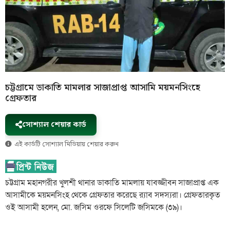
চট্টগ্রামে ডাকাতি মামলার সাজাপ্রাপ্ত আসামি ময়মনসিংহে
গ্রেফতার
সোশ্যাল শেয়ার কার্ড
এই কার্ডটি সোশ্যাল মিডিয়ায় শেয়ার করুন
চট্টগ্রাম মহানগরীর খুলশী থানার ডাকাতি মামলায় যাবজ্জীবন সাজাপ্রাপ্ত এক
আসামীকে ময়মনসিংহ থেকে গ্রেফতার করেছে র‌্যাব সদস্যরা। গ্রেফতারকৃত
ওই আসামী হলেন, মো. জসিম ওরফে সিলেটি জসিমকে (৩৯)।