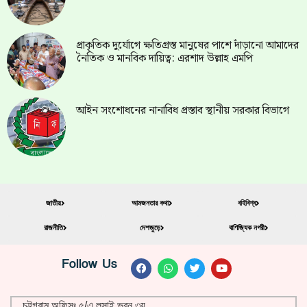
প্রাকৃতিক দুর্যোগে ক্ষতিগ্রস্ত মানুষের পাশে দাঁড়ানো আমাদের
নৈতিক ও মানবিক দায়িত্ব: এরশাদ উল্লাহ এমপি
আইন সংশোধনের নানাবিধ প্রস্তাব স্থানীয় সরকার বিভাগে
জাতীয়
আমজনতার কথা
বহিবিশ্ব
রাজনীতি
দেশজুড়ে
বাণিজ্যিক নগরী
Follow Us
চট্টগ্রাম অফিসঃ ৫/এ লুসাই ভবন ৩য়