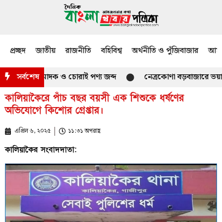
প্রচ্ছদ
জাতীয়
রাজনীতি
বহিবিশ্ব
অর্থনীতি ও পুঁজিবাজার
আমজ
ন ভারতীয় মাদক ও চোরাই পণ্য জব্দ
সর্বশেষ
নেত্রকোণা বড়বাজারে ভয়াবহ আগু
কালিয়াকৈরে পাঁচ বছর বয়সী এক শিশুকে ধর্ষণের
অভিযোগে কিশোর গ্রেপ্তার।
এপ্রিল ৬, ২০২৫
১১:৩১ অপরাহ্ণ
কালিয়াকৈর সংবাদদাতা: