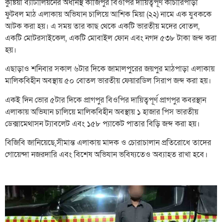
কুষ্টিয়া ব্যাটালিয়নের অধীনস্থ কাজিপুর বিওপির দায়িত্বপূর্ণ কাচারিপাড়া
ফুটবল মাঠ এলাকায় অভিযান চালিয়ে আশিক মিয়া (২২) নামে এক যুবককে
আটক করা হয়। এ সময় তার কাছ থেকে একটি ভারতীয় মদের বোতল,
একটি মোটরসাইকেল, একটি মোবাইল ফোন এবং নগদ ৫৩৮ টাকা জব্দ করা
হয়।
এছাড়াও শনিবার সকাল ৬টার দিকে জামালপুরের জয়পুর মাঠপাড়া এলাকায়
মালিকবিহীন অবস্থায় ৫০ বোতল ভারতীয় ফেয়ারডিল সিরাপ জব্দ করা হয়।
একই দিন ভোর ৫টার দিকে প্রাগপুর বিওপির দায়িত্বপূর্ণ প্রাগপুর কবরস্থান
এলাকায় অভিযান চালিয়ে মালিকবিহীন অবস্থায় ১ হাজার পিস ভারতীয়
ডেক্সামেথাসন ট্যাবলেট এবং ১৫৮ প্যাকেট পাতার বিড়ি জব্দ করা হয়।
বিজিবি জানিয়েছে,সীমান্ত এলাকায় মাদক ও চোরাচালান প্রতিরোধে তাদের
গোয়েন্দা নজরদারি এবং বিশেষ অভিযান ভবিষ্যতেও অব্যাহত রাখা হবে।