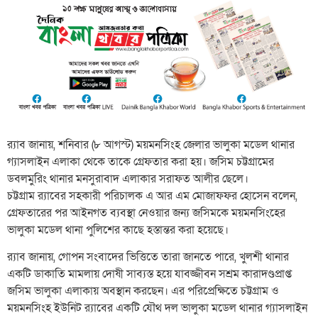
র‌্যাব জানায়, শনিবার (৮ আগস্ট) ময়মনসিংহ জেলার ভালুকা মডেল থানার
গ্যাসলাইন এলাকা থেকে তাকে গ্রেফতার করা হয়। জসিম চট্টগ্রামের
ডবলমুরিং থানার মনসুরাবাদ এলাকার সরাফত আলীর ছেলে।
চট্টগ্রাম র‌্যাবের সহকারী পরিচালক এ আর এম মোজাফফর হোসেন বলেন,
গ্রেফতারের পর আইনগত ব্যবস্থা নেওয়ার জন্য জসিমকে ময়মনসিংহের
ভালুকা মডেল থানা পুলিশের কাছে হস্তান্তর করা হয়েছে।
র‌্যাব জানায়, গোপন সংবাদের ভিত্তিতে তারা জানতে পারে, খুলশী থানার
একটি ডাকাতি মামলায় দোষী সাব্যস্ত হয়ে যাবজ্জীবন সশ্রম কারাদণ্ডপ্রাপ্ত
জসিম ভালুকা এলাকায় অবস্থান করছেন। এর পরিপ্রেক্ষিতে চট্টগ্রাম ও
ময়মনসিংহ ইউনিট র‌্যাবের একটি যৌথ দল ভালুকা মডেল থানার গ্যাসলাইন