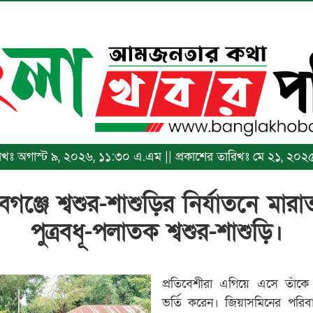
ারিখঃ অগাস্ট ৯, ২০২৬, ১১:৩০ এ.এম || প্রকাশের তারিখঃ মে ২১, ২০২৫, ৯
বগঞ্জে শ্বশুর-শাশুড়ির নির্যাতনে মা
পুত্রবধূ-পলাতক শ্বশুর-শাশুড়ি।
প্রতিবেশীরা এগিয়ে এসে তাঁকে
ভর্তি করেন। জিয়াসমিনের পরিব