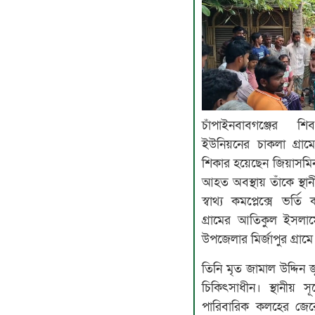
চাঁপাইনবাবগঞ্জের শ
ইউনিয়নের চাকলা গ্রামে শ
শিকার হয়েছেন জিয়াসমিন
আহত অবস্থায় তাঁকে স্থা
স্বাথ্য কমপ্লেক্সে ভ
গ্রামের আতিকুল ইসলামে
উপজেলার মির্জাপুর গ্রামে
তিনি মৃত জামাল উদ্দিন জ
চিকিৎসাধীন। স্থানীয় স
পারিবারিক কলহের জেরে