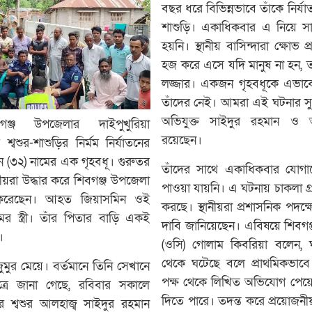
বছর ধরে বিভিন্নভাবে তাঁকে নির্য
শাশুড়ি। একাধিকবার এ নিয়ে সাল
হয়নি। স্থানীয় বাসিন্দারা ক্ষোভ
হজ করে এসে যদি মানুষ না হন, 
লজ্জার। একজন গৃহবধূকে এভাবে
তাঁদের নেই। আমরা এই ঘটনার সুষ
অভিযুক্ত সাইদুর রহমান 
িবগঞ্জ উপজেলার দাইপুখুরিয়া
রয়েছেন।
্বশুর-শাশুড়ির নির্মম নির্যাতনের
 (৩২) নামের এক গৃহবধূ। গুরুতর
তাঁদের সাথে একাধিকবার যোগায
নীয়রা উদ্ধার করে শিবগঞ্জ উপজেলা
পাওয়া যায়নি। এ ঘটনায় চাকলা গ্
র্তি করেছেন। আহত জিয়াসমিন ওই
করছে। স্থানীয়রা প্রশাসনিক পদক্ষ
র স্ত্রী। তাঁর পিতার বাড়ি একই
দাবি জানিয়েছেন। এবিষয়ে শিবগঞ্
।
(ওসি) গোলাম কিবরিয়া বলেন, 
থেকে ঘটেছে বলে প্রাথমিকভাব
ুমুর মেয়ে। বর্তমানে তিনি সেখানে
পক্ষ থেকে লিখিত অভিযোগ পেয়ে
ূত্রে জানা গেছে, রবিবার সকালে
দিতে পারে। তদন্ত করে প্রয়োজনী
 শ্বশুর আলহাজ্ব সাইদুর রহমান