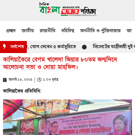
প্রচ্ছদ
জাতীয়
রাজনীতি
বহিবিশ্ব
অর্থনীতি ও পুঁজিবাজার
আমজ
্রামে আসছেন, যোগ দেবেন ৫ কর্মসূচিতে
সর্বশেষ
সিলেটের যাত্রীবাহী দুই বাস
কালিয়াকৈরে বেগম খালেদা জিয়ার ৮০তম জন্মদিনে
আলোচনা সভা ও দোয়া মাহফিল।
আগস্ট ১৬, ২০২৫
১:০৩ পূর্বাহ্ণ
কালিয়াকৈর প্রতিনিধি: