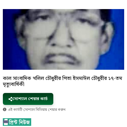
কাল সাংবাদিক খলিল চৌধুরীর পিতা ইসমাঈল চৌধুরীর ১৭-তম
মৃত্যুবার্ষিকী
সোশ্যাল শেয়ার কার্ড
এই কার্ডটি সোশ্যাল মিডিয়ায় শেয়ার করুন