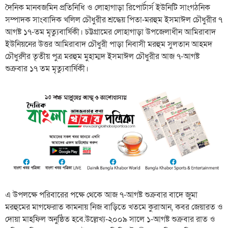
দৈনিক মানবজমিন প্রতিনিধি ও লোহাগাড়া রিপোর্টার্স ইউনিটি সাংগঠনিক
সম্পাদক সাংবাদিক খলিল চৌধুরীর শ্রদ্ধেয় পিতা-মরহুম ইসমাঈল চৌধুরীর ৭
আগষ্ট ১৭-তম মৃত্যুবার্ষিকী। চট্টগ্রামের লোহাগাড়া উপজেলাধীন আমিরাবাদ
ইউনিয়নের উত্তর আমিরাবাদ চৌধুরী পাড়া নিবাসী মরহুম সুলতান আহমদ
চৌধুরুীর তৃতীয় পুত্র মরহুম মুহাম্মদ ইসমাঈল চৌধুরীর আজ ৭-আগষ্ট
শুক্রবার ১৭ তম মৃত্যুবার্ষিকী।
এ উপলক্ষে পরিবারের পক্ষে থেকে আজ ৭-আগষ্ট শুক্রবার বাদে জুমা
মরহুমের মাগফেরাত কামনায় নিজ বাড়িতে খতমে কুরাআন, কবর জেয়ারত ও
দোয়া মাহফিল অনুষ্ঠিত হবে.উল্লেখ্য-২০০৯ সালে ১-আগষ্ট শুক্রবার রাত ও