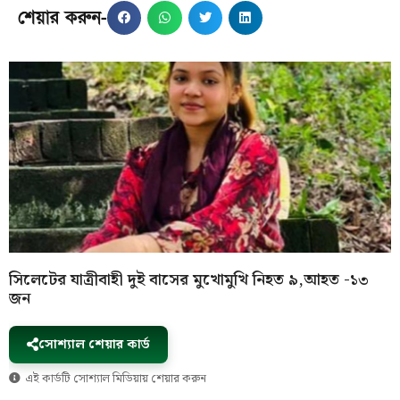
শেয়ার করুন-
সিলেটের যাত্রীবাহী দুই বাসের মুখোমুখি নিহত ৯,আহত -১৩
জন
সোশ্যাল শেয়ার কার্ড
এই কার্ডটি সোশ্যাল মিডিয়ায় শেয়ার করুন