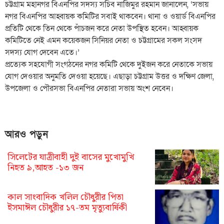
চট্টগ্রাম মহানগর বিএনপির সদস্য সচিব নাজিমুর রহমান জানালেন, ‘সভায়
নগর বিএনপির আহ্বায়ক কমিটির সবাই থাকবেন। থানা ও ওয়ার্ড বিএনপির
প্রতিটি থেকে তিন থেকে পাঁচজন করে নেতা উপস্থিত হবেন। আহ্বায়ক
কমিটিতে নেই এমন কয়েকজন সিনিয়র নেতা ও চট্টগ্রামের সকল সংসদ
সদস্য যোগ দেবেন এতে।’
প্রত্যেক সহযোগী সংগঠনের নগর কমিটি থেকে দুইজন করে নেতাকে সভায়
যোগ দেওয়ার অনুমতি দেওয়া হয়েছে। এছাড়া চট্টগ্রাম উত্তর ও দক্ষিণ জেলা,
উপজেলা ও পৌরসভা বিএনপির নেতারা সভায় অংশ নেবেন।
আরও পড়ুন
সিলেটের যাত্রীবাহী দুই বাসের মুখোমুখি
নিহত ৯,আহত -১৩ জন
কাল সাংবাদিক খলিল চৌধুরীর পিতা
ইসমাঈল চৌধুরীর ১৭-তম মৃত্যুবার্ষিকী