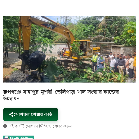
রূপগঞ্জে সাহাপুর-মুশরী-তেলিপাড়া খাল সংস্কার কাজের
উদ্বোধন
সোশ্যাল শেয়ার কার্ড
এই কার্ডটি সোশ্যাল মিডিয়ায় শেয়ার করুন