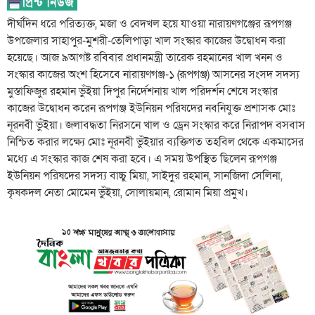
দীর্ঘদিন ধরে পরিত্যক্ত, মজা ও বেদখল হয়ে যাওয়া নারায়ণগঞ্জের রূপগঞ্জ
উপজেলার সাহাপুর-মুশরী-তেলিপাড়া খাল সংস্কার কাজের উদ্বোধন করা
হয়েছে। আজ ৯আগষ্ট রবিবার প্রধানমন্ত্রী তারেক রহমানের খাল খনন ও
সংস্কার কাজের অংশ হিসেবে নারায়ণগঞ্জ-১ (রূপগঞ্জ) আসনের সংসদ সদস্য
মুস্তাফিজুর রহমান ভুঁইয়া দিপুর নির্দেশনায় খাল পরিদর্শন শেষে সংস্কার
কাজের উদ্বোধন করেন রূপগঞ্জ ইউনিয়ন পরিষদের নবনিযুক্ত প্রশাসক মোঃ
নূরনবী ভুঁইয়া। জলাবদ্ধতা নিরসনে খাল ও ড্রেন সংস্কার করে নিরাপদ বসবাস
নিশ্চিত করার লক্ষ্যে মোঃ নূরনবী ভুঁইয়ার ব্যক্তিগত তহবিল থেকে একমাসের
মধ্যে এ সংস্কার কাজ শেষ করা হবে। এ সময় উপস্থিত ছিলেন রূপগঞ্জ
ইউনিয়ন পরিষদের সদস্য বাচ্চু মিয়া, সাইদুর রহমান, সানজিদা সেলিনা,
কৃষকদল নেতা মোমেন ভুঁইয়া, সোলায়মান, রোমান মিয়া প্রমুখ।