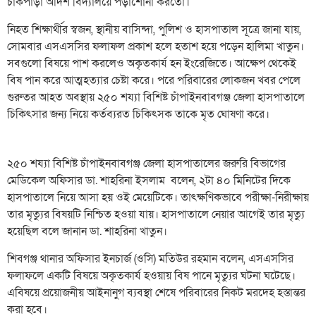
চাকপাড়া আদর্শ বিদ্যালয়ে পড়াশোনা করতো।
নিহত শিক্ষার্থীর স্বজন, স্থানীয় বাসিন্দা, পুলিশ ও হাসপাতাল সূত্রে জানা যায়,
সোমবার এসএসসির ফলাফল প্রকাশ হলে হতাশ হয়ে পড়েন হালিমা খাতুন।
সবগুলো বিষয়ে পাশ করলেও অকৃতকার্য হন ইংরেজিতে। আক্ষেপ থেকেই
বিষ পান করে আত্মহত্যার চেষ্টা করে। পরে পরিবারের লোকজন খবর পেলে
গুরুতর আহত অবস্থায় ২৫০ শয্যা বিশিষ্ট চাঁপাইনবাবগঞ্জ জেলা হাসপাতালে
চিকিৎসার জন্য নিয়ে কর্তব্যরত চিকিৎসক তাকে মৃত ঘোষণা করে।
২৫০ শয্যা বিশিষ্ট চাঁপাইনবাবগঞ্জ জেলা হাসপাতালের জরুরি বিভাগের
মেডিকেল অফিসার ডা. শাহরিনা ইসলাম বলেন, ২টা ৪০ মিনিটের দিকে
হাসপাতালে নিয়ে আসা হয় ওই মেয়েটিকে। তাৎক্ষণিকভাবে পরীক্ষা-নিরীক্ষায়
তার মৃত্যুর বিষয়টি নিশ্চিত হওয়া যায়। হাসপাতালে নেয়ার আগেই তার মৃত্যু
হয়েছিল বলে জানান ডা. শাহরিনা খাতুন।
শিবগঞ্জ থানার অফিসার ইনচার্জ (ওসি) মতিউর রহমান বলেন, এসএসসির
ফলাফলে একটি বিষয়ে অকৃতকার্য হওয়ায় বিষ পানে মৃত্যুর ঘটনা ঘটেছে।
এবিষয়ে প্রয়োজনীয় আইনানুগ ব্যবস্থা শেষে পরিবারের নিকট মরদেহ হস্তান্তর
করা হবে।