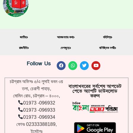
জাতীয়
আমজনতার কথা
বহিবিশ্ব
রাজনীতি
দেশজুড়ে
বাণিজ্যিক নগরী
Follow Us
চট্টগ্রাম অফিসঃ ৫/এ লুসাই ভবন ৩য়
বাংলাখবরের সর্বশেষ আপডেট
তলা, চেরাগী পাহাড়,
পেতে অ্যাপটি ডাউনলোড
করুন
মোমিন রোড, চট্টগ্রাম – ৪০০০,
01973 -096932
01973 -096933
01973 -096934
ফোনঃ 02333388189,
ইমেইলঃ