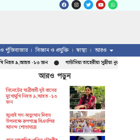
 ও পুঁজিবাজার
বিজ্ঞান ও প্রযুক্তি
স্বাস্থ্য
আরও
িহত ৯,আহত -১৩ জন
গাউসিয়া তাহেরীয়া সুন্নীয়া নূরানী মাদ্রাসা নতু
আরও পড়ুন
সিলেটের যাত্রীবাহী দুই বাসের
মুখোমুখি নিহত ৯,আহত -১৩
জন
জুলাই গণ-অভ্যুত্থান দিবস
উপলক্ষে রূপগঞ্জে বিএনপির
আনন্দ শোভাযাত্রা