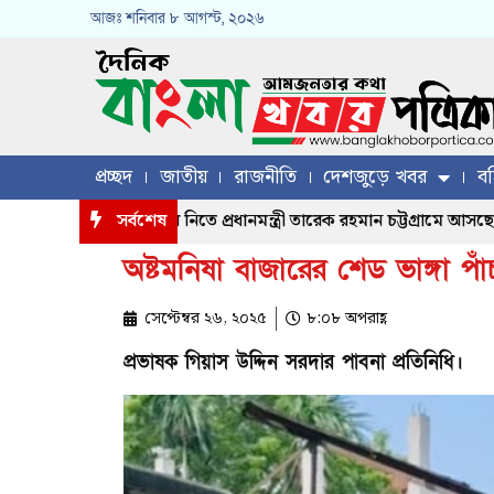
আজঃ
শনিবার
৮ আগস্ট, ২০২৬
প্রচ্ছদ
জাতীয়
রাজনীতি
দেশজুড়ে খবর
বহ
্রস্ত মানুষের খোঁজখবর নিতে প্রধানমন্ত্রী তারেক রহমান চট্টগ্রামে আসছেন, য
সর্বশেষ
অষ্টমনিষা বাজারের শেড ভাঙ্গা 
সেপ্টেম্বর ২৬, ২০২৫
৮:০৮ অপরাহ্ণ
প্রভাষক গিয়াস উদ্দিন সরদার পাবনা প্রতিনিধি।