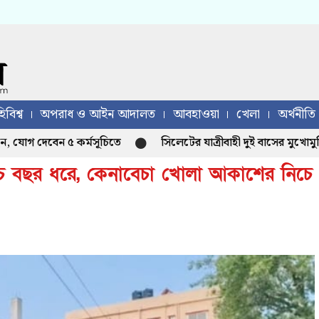
িবিশ্ব
অপরাধ ও আইন আদালত
আবহাওয়া
খেলা
অর্থনীতি
োগ দেবেন ৫ কর্মসূচিতে
সিলেটের যাত্রীবাহী দুই বাসের মুখোমুখি ন
পাঁচ বছর ধরে, কেনাবেচা খোলা আকাশের নিচে