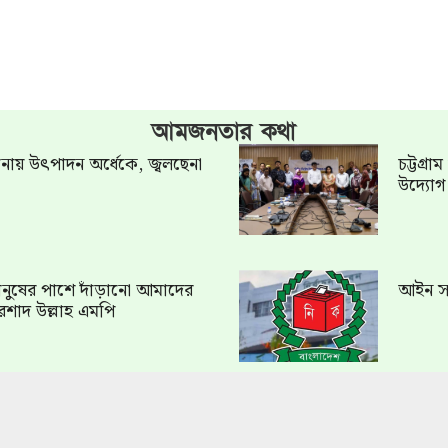
আমজনতার কথা
খানায় উৎপাদন অর্ধেকে, জ্বলছেনা
চট্টগ্র
উদ্যো
ত মানুষের পাশে দাঁড়ানো আমাদের
আইন সং
রশাদ উল্লাহ এমপি