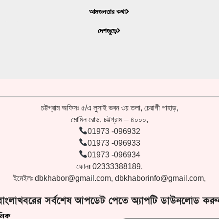
আমজনতার কথা
দেশজুড়ে
চট্টগ্রাম অফিসঃ ৫/এ লুসাই ভবন ৩য় তলা, চেরাগী পাহাড়,
মোমিন রোড, চট্টগ্রাম – ৪০০০,
01973 -096932
01973 -096933
01973 -096934
ফোনঃ 02333388189,
ইমেইলঃ
dbkhabor@gmail.com
,
dbkhaborinfo@gmail.com
,
বাংলাখবরের সর্বশেষ আপডেট পেতে অ্যাপটি ডাউনলোড করু