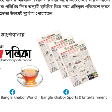
হৎ বাজার অষ্টমনিষা। প্রায় পাঁচ বছর আগে ঝড়ে ভেঙে যায় বাজারের
িথিন দিয়ে অস্থায়ী ছাউনির নিচে চরম প্রতিকূল পরিবেশে ব্যবসা
বিক্রেতা উভয়েই দুর্ভোগ পোহাচ্ছেন।