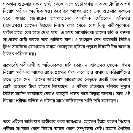
গতকাল শুক্রবার সকাল ১০টা থে‌কে সা‌ড়ে ১১টা পর্যন্ত সাত ক‌্যাটাগ‌রি‌তে ওই
নিয়োগ পরীক্ষা অনুষ্ঠিত হয়। তবে এর আগের রাতে এবং শুক্রবার সকালে
২৫০ শয্যার জেনারেল হাসপাতালের আবাসিক মেডিকেল অফিসার
(আরএমও) হোসেন ইমামের নিজস্ব বাসা থেকে বেশ কিছু নারী-পুরুষকে
ফাইল হাতে বের হতে দেখা যায়। এ সময় সাংবাদিকরা তাদের ছবি ও বক্তব্য
সংগ্রহের চেষ্টা করলে তারা পালিয়ে যান। এ সংক্রান্ত বেশ কয়েকটি ভিডিও
ক্লিপ সামাজিক যোগাযোগ মাধ্যম ফেসবুকে ছড়িয়ে পড়লে বিষয়টি টক অফ দা
টাউনে পরিণত হয়।
এরপ‌রেই পরীক্ষার্থী ও অ‌ভিভাবক‌রা দা‌বি তো‌লেন আরএমও হোসেন ইমাম
নিয়োগ পরীক্ষার আগের রাতে প্রশ্নপত্র ফাঁস করে তার বাসায় চাকরিপ্রার্থীদের
হাতে তুলে দেন। তাদের অভিযোগ আরএমওর নেতৃত্বে একটি চক্র এভাবে
মোটা অংকের টাকা হাতিয়ে নিয়েছেন। এ ঘটনার প্রতিবাদে শনিবার দুপুরে
সিভিল সার্জন কার্যালয়ে ঘেরাও কর্মসূচি পালন করে বিক্ষুব্ধ জনতা। তারা এই
নিয়োগ পরীক্ষা বাতিল ও ঘটনার সাথে জড়িতদের শাস্তি দাবি করেছেন।
তবে এইসব অ‌ভি‌যোগ অস্বীকার ক‌রে আরএমও হোসেন ইমাম ব‌লেন,নি‌য়োগ
পরীক্ষা সংক্রান্ত কোন বিষ‌য়ে আমার কোন সম্পৃক্ততা নেই। আমার পৈ‌ত্রিক