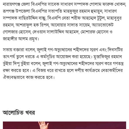
নারায়ণগঞ্জ জেলা বিএনপির সাবেক সাধারণ সম্পাদক গোলাম ফারুক খোকন,
রূপগঞ্জ উপজেলা বিএনপির সভাপতি মাহফুজুর রহমান হুমায়ুন, সাধারণ
সম্পাদক বাছিরউদ্দিন বাচ্চু, বিএনপি নেতা শরীফ আহম্মেদ টুটুল, মাহাবুবুর
রহমান, আশরাফুল হক রিপন, আনোয়ার সাদাত সায়েম, অ্যাডভোকেট
গোলজার হোসেন, দেওয়ান সালাউদ্দিন আহমেদ, মোশারফ হোসেন ও
জাহাঙ্গীর আলম প্রমুখ।
সভায় বক্তারা বলেন, জুলাই গণ-অভ্যুত্থানের শহীদদের স্মরণ এবং দিবসটির
তাৎপর্য তুলে ধরতে এ কর্মসূচির আয়োজন করা হয়েছে। মুস্তাফিজুর রহমান
ভুঁইয়া দিপু ভুঁইয়া বলেন, জুলাই গণ-অভ্যুত্থানের শহীদদের স্মরণ করে গণতন্ত্র
রক্ষা করতে হবে। এ বিজয় ধরে রাখতে হলে দলীয় কার্যক্রমে নেতাকর্মীদের
ঐক্যবদ্ধভাবে কাজ করতে হবে।
আলোচিত খবর