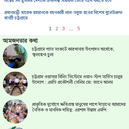
বিশ্বের সব মুসলিম দেশকে ঐক্যবদ্ধ সামরিক জোট গঠন করতে হবে
প্রধানমন্ত্রী তারেক রহমানকে বহনকারী লাল-সবুজ রঙের বিশেষ বুলেটপ্রুফ
বাসটি চট্টগ্রামে
1
2
3
…
5
আমজনতার কথা
চট্টগ্রামে গ্যাস সংকটে কারখানায় উৎপাদন অর্ধেকে,
জ্বলছেনা চুলা
চট্টগ্রাম ওয়াসার বিলিং সিস্টেমে ওয়ান-স্টপ সার্ভিস চালুর
উদ্যোগ : এমডি প্রকৌশলী সেলিম মো: জানে আলম
প্রাকৃতিক দুর্যোগে ক্ষতিগ্রস্ত মানুষের পাশে দাঁড়ানো আমাদের
নৈতিক ও মানবিক দায়িত্ব: এরশাদ উল্লাহ এমপি