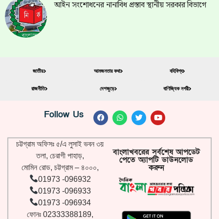
আইন সংশোধনের নানাবিধ প্রস্তাব স্থানীয় সরকার বিভাগে
জাতীয়
আমজনতার কথা
বহিবিশ্ব
রাজনীতি
দেশজুড়ে
বাণিজ্যিক নগরী
Follow Us
চট্টগ্রাম অফিসঃ ৫/এ লুসাই ভবন ৩য়
বাংলাখবরের সর্বশেষ আপডেট
তলা, চেরাগী পাহাড়,
পেতে অ্যাপটি ডাউনলোড
করুন
মোমিন রোড, চট্টগ্রাম – ৪০০০,
01973 -096932
01973 -096933
01973 -096934
ফোনঃ 02333388189,