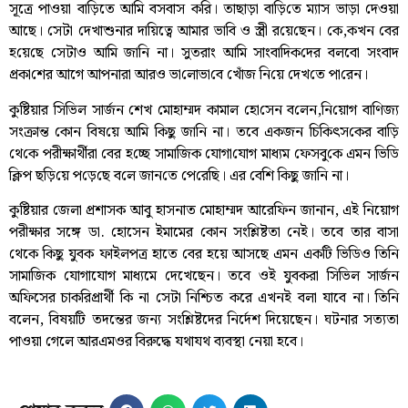
সূত্রে পাওয়‌া বা‌ড়িতে আমি বসবাস ক‌রি। তাছাড়া বা‌ড়ি‌তে ম‌্যাস ভাড়া দেওয়‌া
আছে। ‌সেটা দেখাশুনার দা‌য়িত্বে আমার ভা‌বি ও স্ত্রী র‌য়ে‌ছেন। কে,কখন বে‌র
হ‌য়ে‌ছে সেটাও আমি জা‌নি না। সুতরাং আমি সাংবা‌দিক‌দের বলবো সংবাদ
প্রকা‌শের আগে আপনারা আরও ভা‌লোভা‌বে খোঁজ নি‌য়ে দেখ‌তে পা‌রেন।
কু‌ষ্টিয়ার সি‌ভিল সার্জন ‌শেখ মোহাম্মদ কামাল হো‌সেন ব‌লেন,‌‌নি‌য়োগ বা‌ণিজ‌্য
সংক্রান্ত কোন বিষ‌য়ে আমি কিছু জা‌নি না। তবে একজন চি‌কিৎস‌কের বা‌ড়ি
থে‌কে পরীক্ষার্থীরা বের হ‌চ্ছে সামা‌জিক‌ যোগা‌যোগ মাধ‌্যম ফেসবু‌কে এমন ভি‌ডি
ক্লিপ ছ‌ড়ি‌য়ে প‌ড়ে‌ছে ব‌লে জান‌তে পে‌রে‌ছি। এর বে‌শি কিছু জা‌নি না।
কুষ্টিয়ার জেলা প্রশাসক আবু হাসনাত মোহাম্মদ আরেফিন জানান, এই নিয়োগ
পরীক্ষার সঙ্গে ডা. হোসেন ইমামের কোন সংশ্লিষ্টতা নেই। তবে তার বাসা
থেকে কিছু যুবক ফাইলপত্র হাতে বের হয়ে আসছে এমন একটি ভিডিও তিনি
সামাজিক যোগাযোগ মাধ্যমে দেখেছেন। তবে ওই যুবকরা সিভিল সার্জন
অফিসের চাকরিপ্রার্থী কি না সেটা নিশ্চিত করে এখনই বলা যাবে না। তিনি
বলেন, বিষয়টি তদন্তের জন্য সংশ্লিষ্টদের নির্দেশ দিয়েছেন। ঘটনার সত্যতা
পাওয়া গেলে আরএমওর বিরুদ্ধে যথাযথ ব্যবস্থা নেয়া হবে।