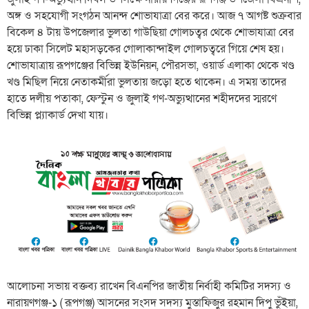
অঙ্গ ও সহযোগী সংগঠন আনন্দ শোভাযাত্রা বের করে। আজ ৭ আগষ্ট শুক্রবার
বিকেল ৪ টায় উপজেলার ভুলতা গাউছিয়া গোলচত্বর থেকে শোভাযাত্রা বের
হয়ে ঢাকা সিলেট মহাসড়কের গোলাকান্দাইল গোলচত্বরে গিয়ে শেষ হয়।
শোভাযাত্রায় রূপগঞ্জের বিভিন্ন ইউনিয়ন, পৌরসভা, ওয়ার্ড এলাকা থেকে খণ্ড
খণ্ড মিছিল নিয়ে নেতাকর্মীরা ভুলতায় জড়ো হতে থাকেন। এ সময় তাদের
হাতে দলীয় পতাকা, ফেস্টুন ও জুলাই গণ-অভ্যুত্থানের শহীদদের স্মরণে
বিভিন্ন প্ল্যাকার্ড দেখা যায়।
আলোচনা সভায় বক্তব্য রাখেন বিএনপির জাতীয় নির্বাহী কমিটির সদস্য ও
নারায়ণগঞ্জ-১ ( রূপগঞ্জ) আসনের সংসদ সদস্য মুস্তাফিজুর রহমান দিপু ভুঁইয়া,