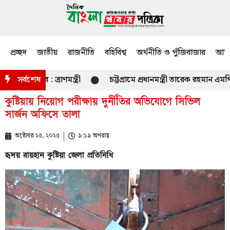
প্রচ্ছদ
জাতীয়
রাজনীতি
বহিবিশ্ব
অর্থনীতি ও পুঁজিবাজার
আমজ
 হবে : ত্রাণমন্ত্রী
সর্বশেষ
চট্টগ্রামে প্রধানমন্ত্রী তারেক রহমান এমপি
কুষ্টিয়ায় নিয়োগ পরীক্ষায় দুর্নীতির অভিযোগে সিভিল
সার্জন অফিসে তালা
অক্টোবর ২৫, ২০২৫
৯:১৯ অপরাহ্ণ
হৃদয় রায়হান কুষ্টিয়া জেলা প্রতিনিধি