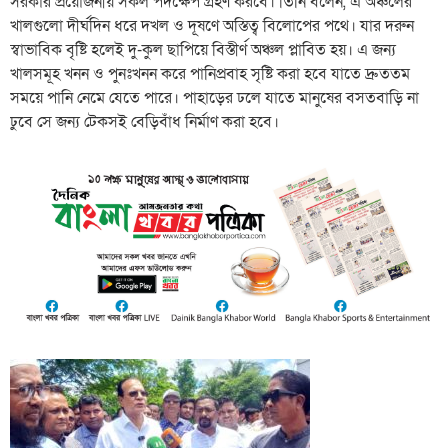
সরকার প্রয়োজনীয় সকল পদক্ষেপ গ্রহণ করবে। তিনি বলেন, এ অঞ্চলের
খালগুলো দীর্ঘদিন ধরে দখল ও দূষণে অস্তিত্ব বিলোপের পথে। যার দরুন
স্বাভাবিক বৃষ্টি হলেই দু-কুল ছাপিয়ে বিস্তীর্ণ অঞ্চল প্লাবিত হয়। এ জন্য
খালসমূহ খনন ও পুনঃখনন করে পানিপ্রবাহ সৃষ্টি করা হবে যাতে দ্রুততম
সময়ে পানি নেমে যেতে পারে। পাহাড়ের ঢলে যাতে মানুষের বসতবাড়ি না
ঢুবে সে জন্য টেকসই বেড়িবাঁধ নির্মাণ করা হবে।