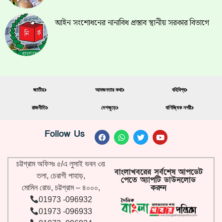
আইন সংশোধনের নানাবিধ প্রস্তাব স্থানীয় সরকার বিভাগে
জাতীয়
আমজনতার কথা
বহিবিশ্ব
রাজনীতি
দেশজুড়ে
বাণিজ্যিক নগরী
Follow Us
চট্টগ্রাম অফিসঃ ৫/এ লুসাই ভবন ৩য়
বাংলাখবরের সর্বশেষ আপডেট
তলা, চেরাগী পাহাড়,
পেতে অ্যাপটি ডাউনলোড
করুন
মোমিন রোড, চট্টগ্রাম – ৪০০০,
01973 -096932
01973 -096933