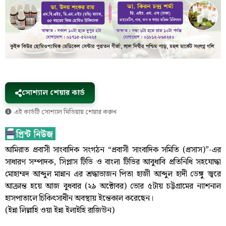
সোশ্যাল শেয়ার কার্ড
এই কার্ডটি সোশ্যাল মিডিয়ায় শেয়ার করুন
আমিরাত প্রবাসী সাংবাদিক সংগঠন “প্রবাসী সাংবাদিক সমিতি (প্রসাস)”-এর
সাধারণ সম্পাদক, সিপ্লাস টিভি ও বাংলা টিভির আবুধাবি প্রতিনিধি সহযোদ্ধা
মোহাম্মদ আব্দুল মান্নান এর শ্রদ্ধাভাজন পিতা হাজী আব্দুল হাদী ডেঙ্গু জ্বরে
আক্রান্ত হয়ে আজ বুধবার (২৯ অক্টোবর) ভোর ৫টায় চট্টগ্রামের ন্যাশনাল
হাসপাতালে চিকিৎসাধীন অবস্থায় ইন্তেকাল করেছেন।
(ইন্না লিল্লাহি ওয়া ইন্না ইলাইহি রাজিউন)