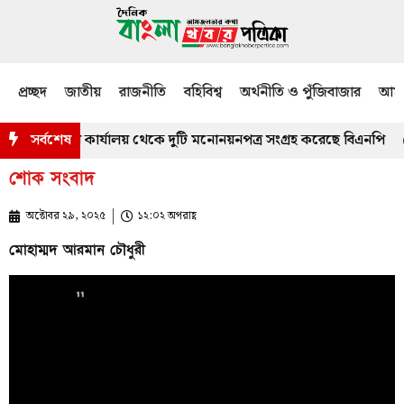
প্রচ্ছদ
জাতীয়
রাজনীতি
বহিবিশ্ব
অর্থনীতি ও পুঁজিবাজার
আমজ
্নিং কর্মকর্তার কার্যালয় থেকে দুটি মনোনয়নপত্র সংগ্রহ করেছে বিএনপি
সর্বশেষ
শোক সংবাদ
অক্টোবর ২৯, ২০২৫
১২:০২ অপরাহ্ণ
মোহাম্মদ আরমান চৌধুরী