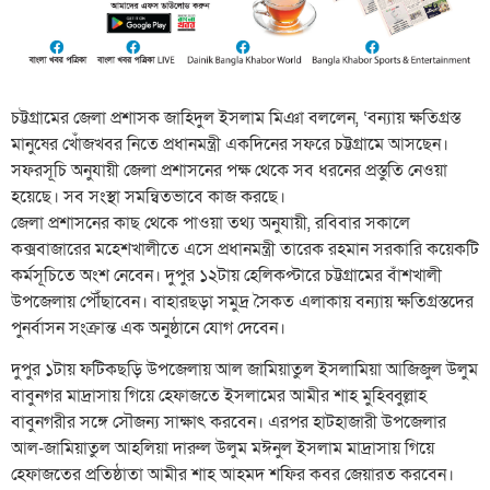
চট্টগ্রামের জেলা প্রশাসক জাহিদুল ইসলাম মিঞা বললেন, ‘বন্যায় ক্ষতিগ্রস্ত
মানুষের খোঁজখবর নিতে প্রধানমন্ত্রী একদিনের সফরে চট্টগ্রামে আসছেন।
সফরসূচি অনুযায়ী জেলা প্রশাসনের পক্ষ থেকে সব ধরনের প্রস্তুতি নেওয়া
হয়েছে। সব সংস্থা সমন্বিতভাবে কাজ করছে।
জেলা প্রশাসনের কাছ থেকে পাওয়া তথ্য অনুযায়ী, রবিবার সকালে
কক্সবাজারের মহেশখালীতে এসে প্রধানমন্ত্রী তারেক রহমান সরকারি কয়েকটি
কর্মসূচিতে অংশ নেবেন। দুপুর ১২টায় হেলিকপ্টারে চট্টগ্রামের বাঁশখালী
উপজেলায় পৌঁছাবেন। বাহারছড়া সমুদ্র সৈকত এলাকায় বন্যায় ক্ষতিগ্রস্তদের
পুনর্বাসন সংক্রান্ত এক অনুষ্ঠানে যোগ দেবেন।
দুপুর ১টায় ফটিকছড়ি উপজেলায় আল জামিয়াতুল ইসলামিয়া আজিজুল উলুম
বাবুনগর মাদ্রাসায় গিয়ে হেফাজতে ইসলামের আমীর শাহ মুহিব্বুল্লাহ
বাবুনগরীর সঙ্গে সৌজন্য সাক্ষাৎ করবেন। এরপর হাটহাজারী উপজেলার
আল-জামিয়াতুল আহলিয়া দারুল উলুম মঈনুল ইসলাম মাদ্রাসায় গিয়ে
হেফাজতের প্রতিষ্ঠাতা আমীর শাহ আহমদ শফির কবর জেয়ারত করবেন।