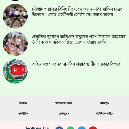
চট্টগ্রাম ওয়াসার বিলিং সিস্টেমে ওয়ান-স্টপ সার্ভিস চালুর
উদ্যোগ : এমডি প্রকৌশলী সেলিম মো: জানে আলম
প্রাকৃতিক দুর্যোগে ক্ষতিগ্রস্ত মানুষের পাশে দাঁড়ানো আমাদের
নৈতিক ও মানবিক দায়িত্ব: এরশাদ উল্লাহ এমপি
আইন সংশোধনের নানাবিধ প্রস্তাব স্থানীয় সরকার বিভাগে
জাতীয়
আমজনতার কথা
বহিবিশ্ব
রাজনীতি
দেশজুড়ে
বাণিজ্যিক নগরী
Follow Us