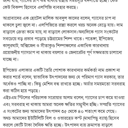
জানা যায়, গ্যাসের চাপ কম থাকায় রান্নার সময়সূচি বদলাতে হচ্ছে। কেউ
কেউ বিকল্প হিসেবে এলপিজি ব্যবহার করছে।
আগ্রাবাদের এক হোটেল মালিক আবদুল কাদের বলেন, গ্যাসের চাপ না
থাকলে চুলা জ্বলে না। এলপিজিতে রান্না করলে খরচ অনেক বেড়ে যায়। দাম
বাড়ালে ক্রেতা কমে যায়, না বাড়ালে লোকসান।অন্যদিকে গ্যাস সংকটের
সবচেয়ে বড় প্রভাব পড়েছে চট্টগ্রামের শিল্প খাতে। পতেঙ্গা, ইপিজেড,
কালুরঘাট, অক্সিজেন ও সীতাকুণ্ড শিল্পাঞ্চলের একাধিক কারখানায়
প্রয়োজনীয় গ্যাসচাপ না থাকায় বয়লার ও জেনারেটর পূর্ণ সক্ষমতায় চালানো
যাচ্ছে না।
ইপিজেড এলাকার একটি তৈরি পোশাক কারখানার কর্মকর্তা নাম প্রকাশ না
করার শর্তে বলেন, স্বাভাবিক উৎপাদনের জন্য যে পরিমাণ গ্যাস দরকার, তার
অর্ধেকও পাচ্ছি না। কিছু মেশিন বন্ধ রাখতে হচ্ছে। অর্ডার সময়মতো সরবরাহ
করা কঠিন হয়ে পড়ছে।
এইচএম স্টিলের পরিচালক সরোয়ার আলম বলেন, গ্যাসের চাপ কমে যাওয়া
এবং সরবরাহ না থাকায় আমরা অনেক ক্ষতির সম্মুখীন হচ্ছি। সম্প্রতি গ্যাসের
এ সংকটের জন্য আমাদের উৎপাদন ৩৫ থেকে ৪০ শতাংশ কমে গেছে।
অথচ আমাদের ইউটিলিটি বিল ও ওভারহেড কস্ট (মাথাপিছু ব্যায়) হিসেব
করলে কোটি টাকা দৈনিক ক্ষতি হচ্ছে। উৎপাদন ব্যয় ক্রমাগত বাড়লে