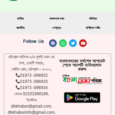
জাতীয়
আমজনতার কথা
বহিবিশ্ব
রাজনীতি
দেশজুড়ে
বাণিজ্যিক নগরী
Follow Us
চট্টগ্রাম অফিসঃ ৫/এ লুসাই ভবন ৩য়
বাংলাখবরের সর্বশেষ আপডেট
তলা, চেরাগী পাহাড়,
পেতে অ্যাপটি ডাউনলোড
করুন
মোমিন রোড, চট্টগ্রাম – ৪০০০,
01973 -096932
01973 -096933
01973 -096934
ফোনঃ 02333388189,
ইমেইলঃ
dbkhabor@gmail.com
,
dbkhaborinfo@gmail.com
,