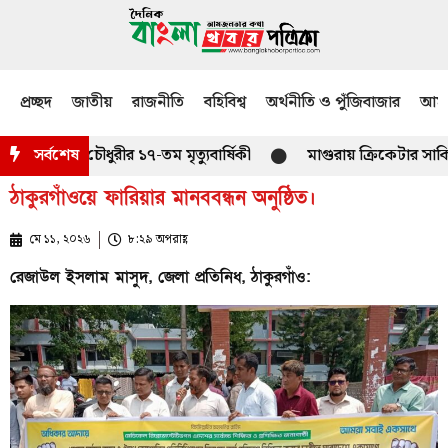
প্রচ্ছদ
জাতীয়
রাজনীতি
বহিবিশ্ব
অর্থনীতি ও পুঁজিবাজার
আমজ
াঈল চৌধুরীর ১৭-তম মৃত্যুবার্ষিকী
সর্বশেষ
মাগুরায় ক্রিকেটার সাকিবের ব
ঠাকুরগাঁওয়ে ফারিয়ার মানববন্ধন অনুষ্ঠিত।
মে ১১, ২০২৬
৮:২৯ অপরাহ্ণ
রেজাউল ইসলাম মাসুদ, জেলা প্রতিনিধ, ঠাকুরগাঁও: