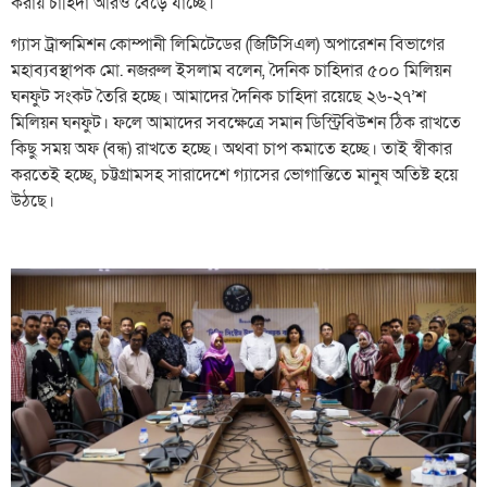
করায় চাহিদা আরও বেড়ে যাচ্ছে।
গ্যাস ট্রান্সমিশন কোম্পানী লিমিটেডের (জিটিসিএল) অপারেশন বিভাগের
মহাব্যবস্থাপক মো. নজরুল ইসলাম বলেন, দৈনিক চাহিদার ৫০০ মিলিয়ন
ঘনফুট সংকট তৈরি হচ্ছে। আমাদের দৈনিক চাহিদা রয়েছে ২৬-২৭’শ
মিলিয়ন ঘনফুট। ফলে আমাদের সবক্ষেত্রে সমান ডিস্ট্রিবিউশন ঠিক রাখতে
কিছু সময় অফ (বন্ধ) রাখতে হচ্ছে। অথবা চাপ কমাতে হচ্ছে। তাই স্বীকার
করতেই হচ্ছে, চট্টগ্রামসহ সারাদেশে গ্যাসের ভোগান্তিতে মানুষ অতিষ্ট হয়ে
উঠছে।