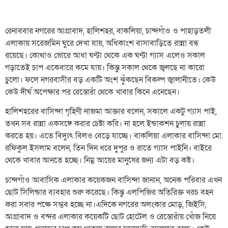
রেনাববার নগরের আগ্রাবাদ, হালিশহর, বাকলিয়া, চান্দগাঁও ও পাহাড়তলী
এলাকায় সরেজমিন ঘুরে দেখা যায়, অধিকাংশ বাসাবাড়িতে রান্না বন্ধ
রয়েছে। কোথাও ভোরে আধা ঘণ্টা থেকে এক ঘণ্টা গ্যাস এলেও সকাল
গড়াতেই চাপ একেবারে কমে যায়। কিন্তু সকাল থেকে জ্বলছে না কারো
চুলো। ফলে নগরবাসীর বড় একটি অংশ ঝুঁকছেন বিকল্প জ্বালানীতে। কেউ
কেউ দীর্ঘ অপেক্ষার পর রেস্তোরাঁ থেকে খাবার কিনে এনেছেন।
হালিশহরের বাসিন্দা গৃহিণী নাজমা আক্তার বলেন, সকালে একটু গ্যাস পাই,
তখন সব রান্না একসঙ্গে করার চেষ্টা করি। না হলে ইন্ডাকশন চুলায় রান্না
করতে হয়। এতে বিদ্যুৎ বিলও বেড়ে যাচ্ছে। বাকলিয়া এলাকার বাসিন্দা মো.
রফিকুল ইসলাম বলেন, তিন দিন ধরে দুপুর ও রাতে গ্যাস পাইনি। বাইরে
থেকে খাবার আনতে হচ্ছে। নিম্ন আয়ের মানুষের জন্য এটা বড় কষ্ট।
চান্দগাঁও আবাসিক এলাকার কয়েকজন বাসিন্দা জানান, অনেক পরিবার এখন
ছোট সিলিন্ডার ব্যবহার শুরু করেছে। কিন্তু এলপিজির অতিরিক্ত খরচ বহন
করা সবার পক্ষে সম্ভব হচ্ছে না।এদিকে নগরের অলংকার মোড়, জিইসি,
আগ্রাবাদ ও বন্দর এলাকার কয়েকটি ছোট হোটেল ও রেস্তোরাঁয় খোঁজ নিয়ে