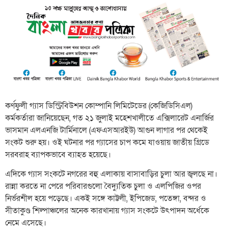
কর্ণফুলী গ্যাস ডিস্ট্রিবিউশন কোম্পানি লিমিটেডের (কেজিডিসিএল)
কর্মকর্তারা জানিয়েছেন, গত ২১ জুলাই মহেশখালীতে এক্সিলারেট এনার্জির
ভাসমান এলএনজি টার্মিনালে (এফএসআরইউ) আগুন লাগার পর থেকেই
সংকট শুরু হয়। ওই ঘটনার পর গ্যাসের চাপ কমে যাওয়ায় জাতীয় গ্রিডে
সরবরাহ ব্যাপকভাবে ব্যাহত হয়েছে।
এদিকে গ্যাস সংকটে নগরের বহু এলাকায় বাসাবাড়ির চুলা আর জ্বলছে না।
রান্না করতে না পেরে পরিবারগুলো বৈদ্যুতিক চুলা ও এলপিজির ওপর
নির্ভরশীল হয়ে পড়েছে। একই সঙ্গে কাট্টলী, ইপিজেড, পতেঙ্গা, বন্দর ও
সীতাকুণ্ড শিল্পাঞ্চলের অনেক কারখানায় গ্যাস সংকটে উৎপাদন অর্ধেকে
নেমে এসেছে।