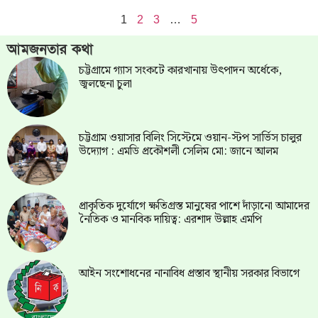
1
2
3
…
5
আমজনতার কথা
চট্টগ্রামে গ্যাস সংকটে কারখানায় উৎপাদন অর্ধেকে,
জ্বলছেনা চুলা
চট্টগ্রাম ওয়াসার বিলিং সিস্টেমে ওয়ান-স্টপ সার্ভিস চালুর
উদ্যোগ : এমডি প্রকৌশলী সেলিম মো: জানে আলম
প্রাকৃতিক দুর্যোগে ক্ষতিগ্রস্ত মানুষের পাশে দাঁড়ানো আমাদের
নৈতিক ও মানবিক দায়িত্ব: এরশাদ উল্লাহ এমপি
আইন সংশোধনের নানাবিধ প্রস্তাব স্থানীয় সরকার বিভাগে