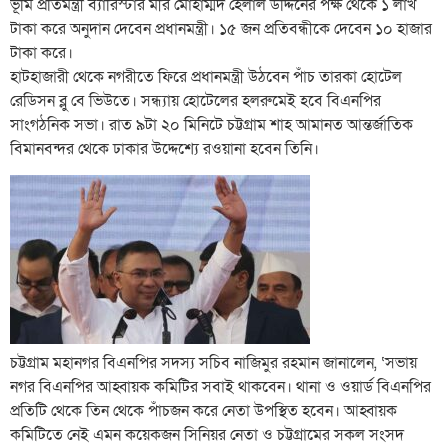
ভূমি প্রতিমন্ত্রী ব্যারিস্টার মীর মোহাম্মদ হেলাল উদ্দিনের পক্ষ থেকে ১ লাখ
টাকা করে অনুদান দেবেন প্রধানমন্ত্রী। ১৫ জন প্রতিবন্ধীকে দেবেন ১০ হাজার
টাকা করে।
হাটহাজারী থেকে নগরীতে ফিরে প্রধানমন্ত্রী উঠবেন পাঁচ তারকা হোটেল
রেডিসন ব্লু বে ভিউতে। সন্ধ্যায় হোটেলের হলরুমেই হবে বিএনপির
সাংগঠনিক সভা। রাত ৯টা ২০ মিনিটে চট্টগ্রাম শাহ আমানত আন্তর্জাতিক
বিমানবন্দর থেকে ঢাকার উদ্দেশ্যে রওয়ানা হবেন তিনি।
চট্টগ্রাম মহানগর বিএনপির সদস্য সচিব নাজিমুর রহমান জানালেন, ‘সভায়
নগর বিএনপির আহ্বায়ক কমিটির সবাই থাকবেন। থানা ও ওয়ার্ড বিএনপির
প্রতিটি থেকে তিন থেকে পাঁচজন করে নেতা উপস্থিত হবেন। আহ্বায়ক
কমিটিতে নেই এমন কয়েকজন সিনিয়র নেতা ও চট্টগ্রামের সকল সংসদ