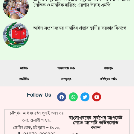
নৈতিক ও মানবিক দায়িত্ব: এরশাদ উল্লাহ এমপি
আইন সংশোধনের নানাবিধ প্রস্তাব স্থানীয় সরকার বিভাগে
জাতীয়
আমজনতার কথা
বহিবিশ্ব
রাজনীতি
দেশজুড়ে
বাণিজ্যিক নগরী
Follow Us
চট্টগ্রাম অফিসঃ ৫/এ লুসাই ভবন ৩য়
বাংলাখবরের সর্বশেষ আপডেট
তলা, চেরাগী পাহাড়,
পেতে অ্যাপটি ডাউনলোড
করুন
মোমিন রোড, চট্টগ্রাম – ৪০০০,