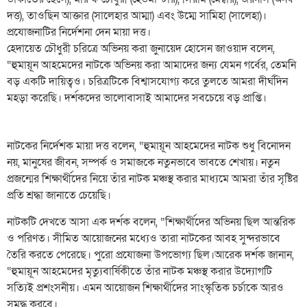
দত্ত), তাওছিন আক্তার (সালেহার আম্মা) এবং উম্মে সামিহা (সালেহা)।
প্রযোজনাটির নির্দেশনা দেন মায়া দত্ত।
হেদায়েত চৌধুরী চরিত্রে অভিনয় করা জুনায়েদ হোসেন জাওয়াদ বলেন,
“হুমায়ূন আহমেদের নাটকে অভিনয় করা আমাদের জন্য যেমন গর্বের, তেমনি
বড় একটি দায়িত্বও। চরিত্রটিকে বিশ্বাসযোগ্য করে তুলতে আমরা দীর্ঘদিন
মহড়া করেছি। দর্শকদের ভালোবাসাই আমাদের সবচেয়ে বড় প্রাপ্তি।
নাটকের নির্দেশক মায়া দত্ত বলেন, “হুমায়ূন আহমেদের নাটক শুধু বিনোদন
নয়, মানুষের জীবন, সম্পর্ক ও সমাজকে নতুনভাবে ভাবতে শেখায়। নতুন
প্রজন্মের শিক্ষার্থীদের নিয়ে তাঁর নাটক মঞ্চস্থ করার মাধ্যমে আমরা তাঁর সৃষ্টির
প্রতি শ্রদ্ধা জানাতে চেয়েছি।
নাটকটি দেখতে আসা এক দর্শক বলেন, “শিক্ষার্থীদের অভিনয় ছিল আন্তরিক
ও পরিণত। সীমিত আয়োজনের মধ্যেও তারা নাটকের আবহ সুন্দরভাবে
তৈরি করতে পেরেছে। পুরো প্রযোজনা উপভোগ্য ছিল।আরেক দর্শক জানান,
“হুমায়ূন আহমেদের মৃত্যুবার্ষিকীতে তাঁর নাটক মঞ্চস্থ করার উদ্যোগটি
সত্যিই প্রশংসনীয়। এমন আয়োজন শিক্ষার্থীদের সাংস্কৃতিক চর্চাকে আরও
সমৃদ্ধ করবে।