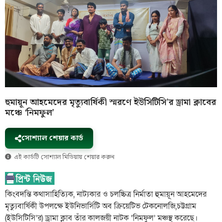
হুমায়ূন আহমেদের মৃত্যুবার্ষিকী স্মরণে ইউসিটিসি’র ড্রামা ক্লাবের
মঞ্চে ‘নিমফুল’
সোশ্যাল শেয়ার কার্ড
এই কার্ডটি সোশ্যাল মিডিয়ায় শেয়ার করুন
কিংবদন্তি কথাসাহিত্যিক, নাট্যকার ও চলচ্চিত্র নির্মাতা হুমায়ূন আহমেদের
মৃত্যুবার্ষিকী উপলক্ষে ইউনিভার্সিটি অব ক্রিয়েটিভ টেকনোলজি,চট্টগ্রাম
(ইউসিটিসি’র) ড্রামা ক্লাব তাঁর কালজয়ী নাটক ‘নিমফুল’ মঞ্চস্থ করেছে।