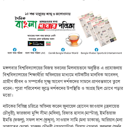
মঙ্গলবার বিশ্ববিদ্যালয়ের নিজস্ব ভবনের মিলনায়তনে অনুষ্ঠিত এ প্রযোজনায়
বিশ্ববিদ্যালয়ের শিক্ষার্থীরা অভিনয়ের মাধ্যমে নাটকটির মানবিক আবেদন,
গ্রামীণ জীবন ও সম্পর্কের সূক্ষ্ম আবেগ দর্শকদের সামনে প্রাণবন্তভাবে তুলে
ধরেন। পুরো পরিবেশনা জুড়ে দর্শকদের উপস্থিতি ও আগ্রহ ছিল চোখে পড়ার
মতো।
নাটকের বিভিন্ন চরিত্রে অভিনয় করেন জুনায়েদ হোসেন জাওয়াদ (হেদায়েত
চৌধুরী), ফারজানা মুন্সি সীমা (মদিনা), রিফাত হাসান (মাস্টার), ইমতিয়াজ
ইমতি (ফজলু), সফল দাশ (কুদ্দুস), সাওয়াদ সামি (মনা ডাকাত), আরিয়ান (মনা
ডাকাতের ছেলে), মারুফ চৌধুরী (হেডমাস্টার), সিয়াম (মেম্বার), জয়নাল (অর্নব