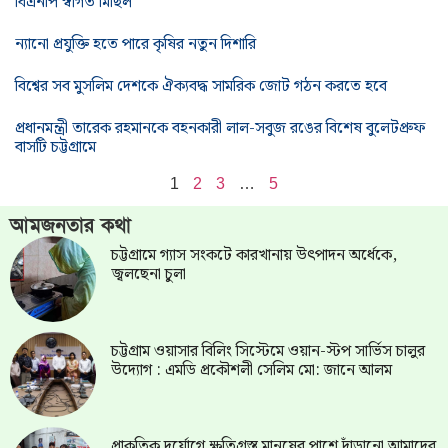
বিএনপি স্বাগত মিছিল
ন্যানো প্রযুক্তি হতে পারে কৃষির নতুন দিশারি
বিশ্বের সব মুসলিম দেশকে ঐক্যবদ্ধ সামরিক জোট গঠন করতে হবে
প্রধানমন্ত্রী তারেক রহমানকে বহনকারী লাল-সবুজ রঙের বিশেষ বুলেটপ্রুফ
বাসটি চট্টগ্রামে
1
2
3
…
5
আমজনতার কথা
চট্টগ্রামে গ্যাস সংকটে কারখানায় উৎপাদন অর্ধেকে,
জ্বলছেনা চুলা
চট্টগ্রাম ওয়াসার বিলিং সিস্টেমে ওয়ান-স্টপ সার্ভিস চালুর
উদ্যোগ : এমডি প্রকৌশলী সেলিম মো: জানে আলম
প্রাকৃতিক দুর্যোগে ক্ষতিগ্রস্ত মানুষের পাশে দাঁড়ানো আমাদের