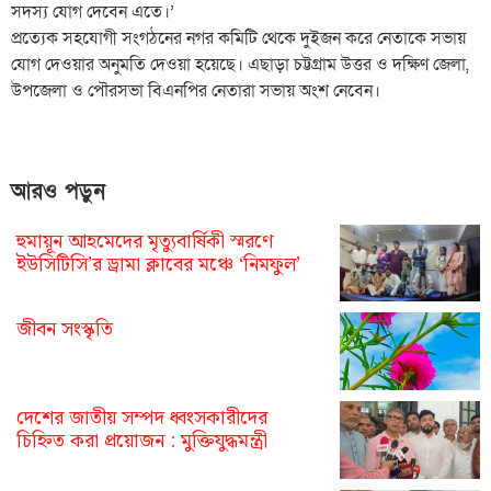
সদস্য যোগ দেবেন এতে।’
প্রত্যেক সহযোগী সংগঠনের নগর কমিটি থেকে দুইজন করে নেতাকে সভায়
যোগ দেওয়ার অনুমতি দেওয়া হয়েছে। এছাড়া চট্টগ্রাম উত্তর ও দক্ষিণ জেলা,
উপজেলা ও পৌরসভা বিএনপির নেতারা সভায় অংশ নেবেন।
আরও পড়ুন
হুমায়ূন আহমেদের মৃত্যুবার্ষিকী স্মরণে
ইউসিটিসি’র ড্রামা ক্লাবের মঞ্চে ‘নিমফুল’
জীবন সংস্কৃতি
দেশের জাতীয় সম্পদ ধ্বংসকারীদের
চিহ্নিত করা প্রয়োজন : মুক্তিযুদ্ধমন্ত্রী