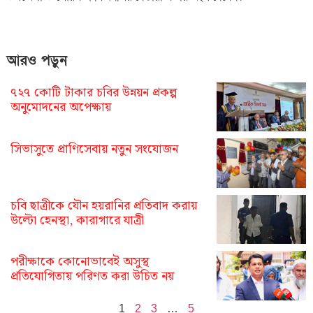
আরও পড়ুন
৭২৭ কোটি টাকার চবির উন্নয়ন প্রকল্প
অনুমোদনের অপেক্ষায়
সিভাসুতে প্রাণিসেবায় নতুন সংযোজন
চবি ছাত্রীকে যৌন হয়রানির প্রতিবাদ করায়
উল্টো হেনস্থা, কারাগারে যাত্রী
পরীক্ষাকে কোনোভাবেই অসুস্থ
প্রতিযোগিতায় পরিণত করা উচিত নয়
1
2
3
…
5