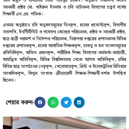
আল মামুন ও যবিপ্রবির কোচ শাহিনুর রহমান। অনুষ্ঠান সঞ্চালনা করেন
সহকারী প্রক্টর মো. খাইরুল ইসলাম ও চবি নাট্যকলা বিভাগের চতুর্থ বর্ষের
শিক্ষার্থী এস.এম. শফিক।
এসময় অনুষ্ঠানে চবি অনুষদসমূহের ডিনবৃন্দ, হলের প্রভোস্টবৃন্দ, বিভাগীয়
সভাপতি, ইনস্টিটিউট ও গবেষণা কেন্দ্রের পরিচালক, প্রক্টর ও সহকারী প্রক্টর,
ছাত্র-ছাত্রী পরামর্শ ও নির্দেশনা পরিচালক, নিরাপত্তা দপ্তরের প্রশাসকসহ বিভিন্ন
দপ্তরের প্রশাসকবৃন্দ, হলের আবাসিক শিক্ষকবৃন্দ, চাকসু ও হল সংসদসমূহের
প্রতিনিধিবৃন্দ, অফিস প্রধানবৃন্দ, শারীরিক শিক্ষা বিভাগের কর্মকর্তা-কর্মচারী,
আমন্ত্রিত অতিথিবৃন্দ, বিভিন্ন বিশ্ববিদ্যালয় থেকে আগত অতিথিবৃন্দ, চবির
বিভিন্ন ছাত্র সংগঠনের নেতৃবৃন্দ, খেলোয়াড়বৃন্দ, প্রিন্ট ও ইলেকট্রনিক মিডিয়ার
সাংবাদিকবৃন্দ, বিপুল সংখ্যক ক্রীড়ামোদী শিক্ষক-শিক্ষার্থী-দর্শক উপস্থিত
ছিলেন।
শেয়ার করুন-