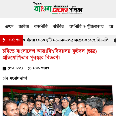
প্রচ্ছদ
জাতীয়
রাজনীতি
বহিবিশ্ব
অর্থনীতি ও পুঁজিবাজার
আমজ
ং কর্মকর্তার কার্যালয় থেকে দুটি মনোনয়নপত্র সংগ্রহ করেছে বিএনপি
সর্বশেষ
মাত
চবিতে বাংলাদেশ আন্তঃবিশ্ববিদ্যালয় ফুটবল (ছাত্র)
প্রতিযোগিতার পুরস্কার বিতরণ।
মে ১৭, ২০২৬
৮:০৮ অপরাহ্ণ
চবি সংবাদদাতা