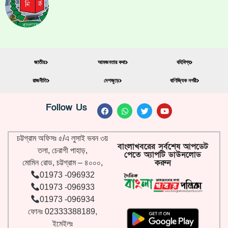
জাতীয়
আমজনতার কথা
বহিবিশ্ব
রাজনীতি
দেশজুড়ে
বাণিজ্যিক নগরী
Follow Us
চট্টগ্রাম অফিসঃ ৫/এ লুসাই ভবন ৩য়
বাংলাখবরের সর্বশেষ আপডেট
তলা, চেরাগী পাহাড়,
পেতে অ্যাপটি ডাউনলোড
করুন
মোমিন রোড, চট্টগ্রাম – ৪০০০,
01973 -096932
01973 -096933
01973 -096934
ফোনঃ 02333388189,
ইমেইলঃ