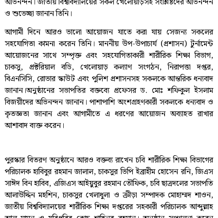
অভিনন্দন। জাতীয় বিশ্ববিদ্যালয়ের সকল খেলোয়াড়সহ সংশ্লিষ্টদের অভিনন্দন
ও শুভেচ্ছা জানান তিনি।
আগামী দিনে আরও ভালো আয়োজন যাতে করা যায় সেজন্য সকলের
সহযোগিতা কামনা করেন তিনি। মাননীয় উপ-উপাচার্য (প্রশাসন) টুর্নামেন্ট
আয়োজনের সাথে সম্পৃক্ত এবং সহযোগিতাকারী শারীরিক শিক্ষা বিভাগ,
চাকসু, প্রক্টরিয়াল বডি, খেলোয়াড় কল্যাণ সংগঠন, নিরাপত্তা দপ্তর,
বিএনসিসি, রোভার স্কাউট এবং পুলিশ প্রশাসনসহ সকলকে আন্তরিক ধন্যবাদ
জানান।অনুষ্ঠানের সভাপতির বক্তব্যে প্রফেসর ড. মোঃ শফিকুল ইসলাম
বিজয়ীদের অভিনন্দন জানান। পাশাপাশি অংশগ্রহণকারী সকলকে ধন্যবাদ ও
কৃতজ্ঞতা জানান এবং আগামীতে এ ধরণের আয়োজন অব্যাহত রাখার
আশাবাদ ব্যক্ত করেন।
পুরস্কার বিতরণ অনুষ্ঠানে আরও বক্তব্য রাখেন চবি শারীরিক শিক্ষা বিভাগের
পরিচালক হাবিবুর রহমান জালাল, চাকসুর ভিপি ইব্রাহীম হোসেন রনি, জিএস
সাঈদ বিন হাবিব, এজিএস আইয়ুবুর রহমান তৌফিক, চবি ছাত্রদলের সভাপতি
আলাউদ্দিন মহশিন, চাকসুর খেলাধুলা ও ক্রীড়া সম্পাদক মোহাম্মদ শাওন,
জাতীয় বিশ্ববিদ্যালয়ের শারীরিক শিক্ষা দপ্তরের সহকারী পরিচালক আব্দুল্লাহ