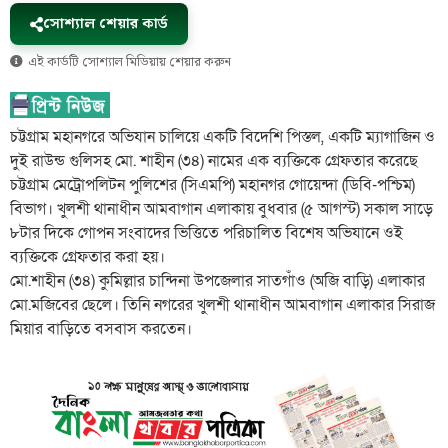
সোশ্যাল শেয়ার কার্ড
এই কার্ডটি সোশ্যাল মিডিয়ায় শেয়ার করুন
চট্টগ্রাম মহানগরে অভিযান চালিয়ে একটি বিদেশি পিস্তল, একটি ম্যাগাজিন ও
দুই রাউন্ড গুলিসহ মো. শাহীন (৩৪) নামের এক ব্যক্তিকে গ্রেফতার করেছে
চট্টগ্রাম মেট্রোপলিটন পুলিশের (সিএমপি) মহানগর গোয়েন্দা (ডিবি-পশ্চিম)
বিভাগ। খুলশী থানাধীন আমবাগান এলাকায় বুধবার (৫ আগস্ট) সকাল সাড়ে
৮টার দিকে গোপন সংবাদের ভিত্তিতে পরিচালিত বিশেষ অভিযানে ওই
ব্যক্তিকে গ্রেফতার করা হয়।
মো.শাহীন (৩৪) কুমিল্লার চান্দিনা উপজেলার সাতগাঁও (অজি বাড়ি) এলাকার
মো.মজিবের ছেলে। তিনি নগরের খুলশী থানাধীন আমবাগান এলাকার সিরাজ
মিয়ার বাড়িতে বসবাস করতেন।