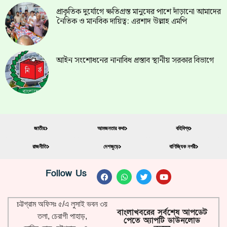
প্রাকৃতিক দুর্যোগে ক্ষতিগ্রস্ত মানুষের পাশে দাঁড়ানো আমাদের
নৈতিক ও মানবিক দায়িত্ব: এরশাদ উল্লাহ এমপি
আইন সংশোধনের নানাবিধ প্রস্তাব স্থানীয় সরকার বিভাগে
জাতীয়
আমজনতার কথা
বহিবিশ্ব
রাজনীতি
দেশজুড়ে
বাণিজ্যিক নগরী
Follow Us
চট্টগ্রাম অফিসঃ ৫/এ লুসাই ভবন ৩য়
বাংলাখবরের সর্বশেষ আপডেট
তলা, চেরাগী পাহাড়,
পেতে অ্যাপটি ডাউনলোড