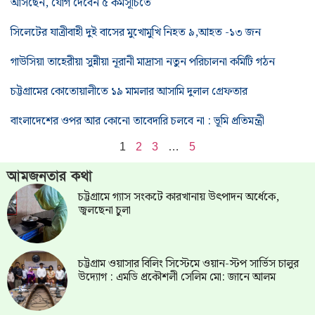
আসছেন, যোগ দেবেন ৫ কর্মসূচিতে
সিলেটের যাত্রীবাহী দুই বাসের মুখোমুখি নিহত ৯,আহত -১৩ জন
গাউসিয়া তাহেরীয়া সুন্নীয়া নূরানী মাদ্রাসা নতুন পরিচালনা কমিটি গঠন
চট্টগ্রামের কোতোয়ালীতে ১৯ মামলার আসামি দুলাল গ্রেফতার
বাংলাদেশের ওপর আর কোনো তাবেদারি চলবে না : ভূমি প্রতিমন্ত্রী
1
2
3
…
5
আমজনতার কথা
চট্টগ্রামে গ্যাস সংকটে কারখানায় উৎপাদন অর্ধেকে,
জ্বলছেনা চুলা
চট্টগ্রাম ওয়াসার বিলিং সিস্টেমে ওয়ান-স্টপ সার্ভিস চালুর
উদ্যোগ : এমডি প্রকৌশলী সেলিম মো: জানে আলম