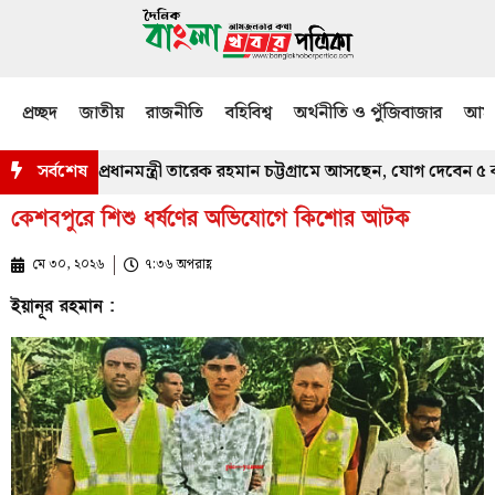
প্রচ্ছদ
জাতীয়
রাজনীতি
বহিবিশ্ব
অর্থনীতি ও পুঁজিবাজার
আমজ
জখবর নিতে প্রধানমন্ত্রী তারেক রহমান চট্টগ্রামে আসছেন, যোগ দেবেন ৫ কর্মসূ
সর্বশেষ
কেশবপুরে শিশু ধর্ষণের অভিযোগে কিশোর আটক
মে ৩০, ২০২৬
৭:৩৬ অপরাহ্ণ
ইয়ানূর রহমান :