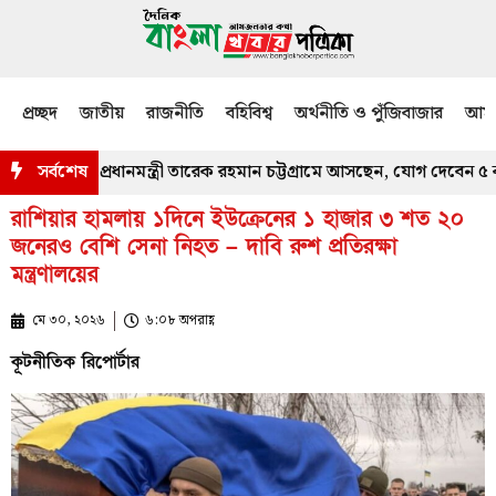
প্রচ্ছদ
জাতীয়
রাজনীতি
বহিবিশ্ব
অর্থনীতি ও পুঁজিবাজার
আমজ
জখবর নিতে প্রধানমন্ত্রী তারেক রহমান চট্টগ্রামে আসছেন, যোগ দেবেন ৫ কর্মসূ
সর্বশেষ
রাশিয়ার হামলায় ১দিনে ইউক্রেনের ১ হাজার ৩ শত ২০
জনেরও বেশি সেনা নিহত – দাবি রুশ প্রতিরক্ষা
মন্ত্রণালয়ের
মে ৩০, ২০২৬
৬:০৮ অপরাহ্ণ
কূটনীতিক রিপোর্টার