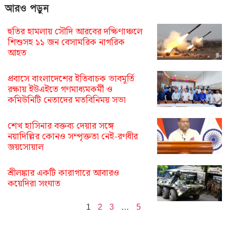
আরও পড়ুন
হুতির হামলায় সৌদি আরবের দক্ষিণাঞ্চলে
শিশুসহ ১১ জন বেসামরিক নাগরিক
আহত
প্রবাসে বাংলাদেশের ইতিবাচক ভাবমূর্তি
রক্ষায় ইউএইতে গণমাধ্যমকর্মী ও
কমিউনিটি নেতাদের মতবিনিময় সভা
শেখ হাসিনার বক্তব্য দেয়ার সঙ্গে
নয়াদিল্লির কোনও সম্পৃক্ততা নেই-রণধীর
জয়সোয়াল
শ্রীলঙ্কার একটি কারাগারে আবারও
কয়েদিরা সংঘাত
1
2
3
…
5