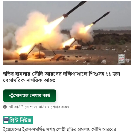
হুতির হামলায় সৌদি আরবের দক্ষিণাঞ্চলে শিশুসহ ১১ জন
বেসামরিক নাগরিক আহত
সোশ্যাল শেয়ার কার্ড
এই কার্ডটি সোশ্যাল মিডিয়ায় শেয়ার করুন
ইয়েমেনের ইরান-সমর্থিত সশস্ত্র গোষ্ঠী হুতির হামলায় সৌদি আরবের