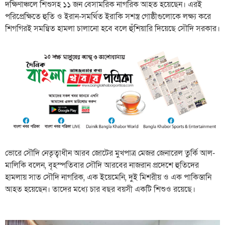
দক্ষিণাঞ্চলে শিশুসহ ১১ জন বেসামরিক নাগরিক আহত হয়েছেন। এরই
পরিপ্রেক্ষিতে হুতি ও ইরান-সমর্থিত ইরাকি সশস্ত্র গোষ্ঠীগুলোকে লক্ষ্য করে
শিগগিরই সমন্বিত হামলা চালানো হবে বলে হুঁশিয়ারি দিয়েছে সৌদি সরকার।
ভোরে সৌদি নেতৃত্বাধীন আরব জোটের মুখপাত্র মেজর জেনারেল তুর্কি আল-
মালিকি বলেন, বৃহস্পতিবার সৌদি আরবের নাজরান প্রদেশে হুতিদের
হামলায় সাত সৌদি নাগরিক, এক ইয়েমেনি, দুই মিশরীয় ও এক পাকিস্তানি
আহত হয়েছেন। তাদের মধ্যে চার বছর বয়সী একটি শিশুও রয়েছে।