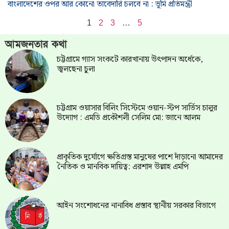
বাংলাদেশের ওপর আর কোনো তাবেদারি চলবে না : ভূমি প্রতিমন্ত্রী
1
2
3
…
5
আমজনতার কথা
চট্টগ্রামে গ্যাস সংকটে কারখানায় উৎপাদন অর্ধেকে,
জ্বলছেনা চুলা
চট্টগ্রাম ওয়াসার বিলিং সিস্টেমে ওয়ান-স্টপ সার্ভিস চালুর
উদ্যোগ : এমডি প্রকৌশলী সেলিম মো: জানে আলম
প্রাকৃতিক দুর্যোগে ক্ষতিগ্রস্ত মানুষের পাশে দাঁড়ানো আমাদের
নৈতিক ও মানবিক দায়িত্ব: এরশাদ উল্লাহ এমপি
আইন সংশোধনের নানাবিধ প্রস্তাব স্থানীয় সরকার বিভাগে