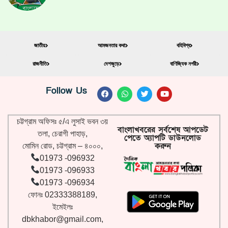
জাতীয়
আমজনতার কথা
বহিবিশ্ব
রাজনীতি
দেশজুড়ে
বাণিজ্যিক নগরী
Follow Us
চট্টগ্রাম অফিসঃ ৫/এ লুসাই ভবন ৩য়
বাংলাখবরের সর্বশেষ আপডেট
তলা, চেরাগী পাহাড়,
পেতে অ্যাপটি ডাউনলোড
করুন
মোমিন রোড, চট্টগ্রাম – ৪০০০,
01973 -096932
01973 -096933
01973 -096934
ফোনঃ 02333388189,
ইমেইলঃ
dbkhabor@gmail.com
,