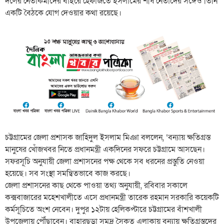
দলের নেতাকর্মীদের বাইরে হেফাজতে ইসলামের শীর্ষ নেতাদের সঙ্গেও তিনি
একটি বৈঠকে যোগ দেওয়ার কথা রয়েছে।
চট্টগ্রামের জেলা প্রশাসক জাহিদুল ইসলাম মিঞা বললেন, ‘বন্যায় ক্ষতিগ্রস্ত
মানুষের খোঁজখবর নিতে প্রধানমন্ত্রী একদিনের সফরে চট্টগ্রামে আসছেন।
সফরসূচি অনুযায়ী জেলা প্রশাসনের পক্ষ থেকে সব ধরনের প্রস্তুতি নেওয়া
হয়েছে। সব সংস্থা সমন্বিতভাবে কাজ করছে।
জেলা প্রশাসনের কাছ থেকে পাওয়া তথ্য অনুযায়ী, রবিবার সকালে
কক্সবাজারের মহেশখালীতে এসে প্রধানমন্ত্রী তারেক রহমান সরকারি কয়েকটি
কর্মসূচিতে অংশ নেবেন। দুপুর ১২টায় হেলিকপ্টারে চট্টগ্রামের বাঁশখালী
উপজেলায় পৌঁছাবেন। বাহারছড়া সমুদ্র সৈকত এলাকায় বন্যায় ক্ষতিগ্রস্তদের