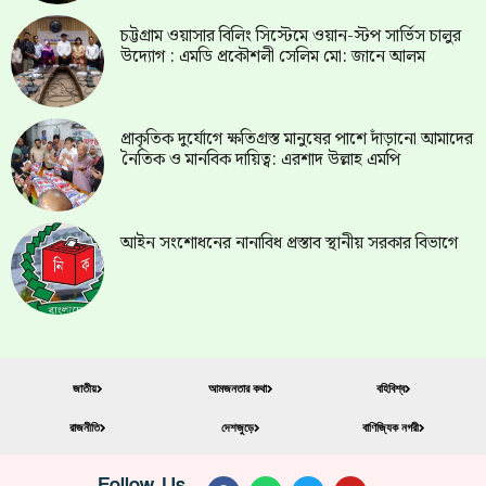
চট্টগ্রাম ওয়াসার বিলিং সিস্টেমে ওয়ান-স্টপ সার্ভিস চালুর
উদ্যোগ : এমডি প্রকৌশলী সেলিম মো: জানে আলম
প্রাকৃতিক দুর্যোগে ক্ষতিগ্রস্ত মানুষের পাশে দাঁড়ানো আমাদের
নৈতিক ও মানবিক দায়িত্ব: এরশাদ উল্লাহ এমপি
আইন সংশোধনের নানাবিধ প্রস্তাব স্থানীয় সরকার বিভাগে
জাতীয়
আমজনতার কথা
বহিবিশ্ব
রাজনীতি
দেশজুড়ে
বাণিজ্যিক নগরী
Follow Us