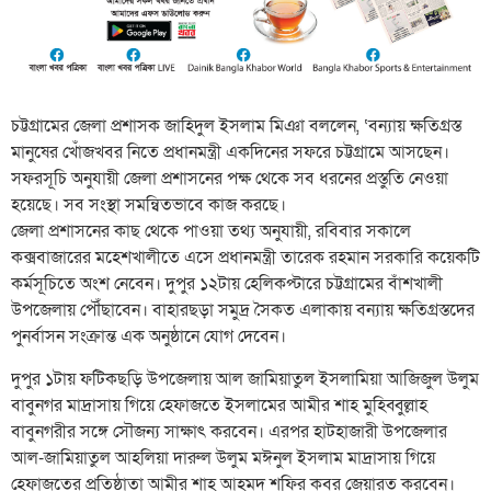
চট্টগ্রামের জেলা প্রশাসক জাহিদুল ইসলাম মিঞা বললেন, ‘বন্যায় ক্ষতিগ্রস্ত
মানুষের খোঁজখবর নিতে প্রধানমন্ত্রী একদিনের সফরে চট্টগ্রামে আসছেন।
সফরসূচি অনুযায়ী জেলা প্রশাসনের পক্ষ থেকে সব ধরনের প্রস্তুতি নেওয়া
হয়েছে। সব সংস্থা সমন্বিতভাবে কাজ করছে।
জেলা প্রশাসনের কাছ থেকে পাওয়া তথ্য অনুযায়ী, রবিবার সকালে
কক্সবাজারের মহেশখালীতে এসে প্রধানমন্ত্রী তারেক রহমান সরকারি কয়েকটি
কর্মসূচিতে অংশ নেবেন। দুপুর ১২টায় হেলিকপ্টারে চট্টগ্রামের বাঁশখালী
উপজেলায় পৌঁছাবেন। বাহারছড়া সমুদ্র সৈকত এলাকায় বন্যায় ক্ষতিগ্রস্তদের
পুনর্বাসন সংক্রান্ত এক অনুষ্ঠানে যোগ দেবেন।
দুপুর ১টায় ফটিকছড়ি উপজেলায় আল জামিয়াতুল ইসলামিয়া আজিজুল উলুম
বাবুনগর মাদ্রাসায় গিয়ে হেফাজতে ইসলামের আমীর শাহ মুহিব্বুল্লাহ
বাবুনগরীর সঙ্গে সৌজন্য সাক্ষাৎ করবেন। এরপর হাটহাজারী উপজেলার
আল-জামিয়াতুল আহলিয়া দারুল উলুম মঈনুল ইসলাম মাদ্রাসায় গিয়ে
হেফাজতের প্রতিষ্ঠাতা আমীর শাহ আহমদ শফির কবর জেয়ারত করবেন।