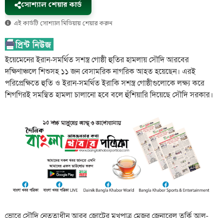
সোশ্যাল শেয়ার কার্ড
এই কার্ডটি সোশ্যাল মিডিয়ায় শেয়ার করুন
ইয়েমেনের ইরান-সমর্থিত সশস্ত্র গোষ্ঠী হুতির হামলায় সৌদি আরবের
দক্ষিণাঞ্চলে শিশুসহ ১১ জন বেসামরিক নাগরিক আহত হয়েছেন। এরই
পরিপ্রেক্ষিতে হুতি ও ইরান-সমর্থিত ইরাকি সশস্ত্র গোষ্ঠীগুলোকে লক্ষ্য করে
শিগগিরই সমন্বিত হামলা চালানো হবে বলে হুঁশিয়ারি দিয়েছে সৌদি সরকার।
ভোরে সৌদি নেতৃত্বাধীন আরব জোটের মুখপাত্র মেজর জেনারেল তুর্কি আল-